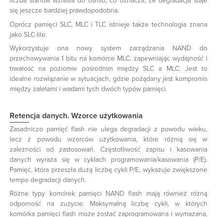
liczba stanów wzrasta do ośmiu, co oznacza, że degradacja staje
się jeszcze bardziej prawdopodobna.
Oprócz pamięci SLC, MLC i TLC istnieje także technologia znana
jako SLC-lite.
Wykorzystuje ona nowy system zarządzania NAND do
przechowywania 1 bitu na komórce MLC, zapewniając wydajność i
trwałość na poziomie pośrednim między SLC a MLC. Jest to
idealne rozwiązanie w sytuacjach, gdzie pożądany jest kompromis
między zaletami i wadami tych dwóch typów pamięci.
Retencja danych. Wzorce użytkowania
Zasadniczo pamięć flash nie ulega degradacji z powodu wieku,
lecz z powodu wzorców użytkowania, które różnią się w
zależności od zastosowań. Częstotliwość zapisu i kasowania
danych wyraża się w cyklach programowania/kasowania (P/E).
Pamięć, która przeszła dużą liczbę cykli P/E, wykazuje zwiększone
tempo degradacji danych.
Różne typy komórek pamięci NAND flash mają również różną
odporność na zużycie. Maksymalną liczbę cykli, w których
komórka pamięci flash może zostać zaprogramowana i wymazana,