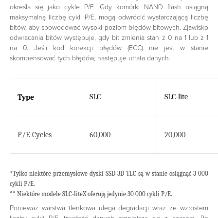
określa się jako cykle P/E. Gdy komórki NAND flash osiągną
maksymalną liczbę cykli P/E, mogą odwrócić wystarczającą liczbę
bitów, aby spowodować wysoki poziom błędów bitowych. Zjawisko
odwracania bitów występuje, gdy bit zmienia stan z 0 na 1 lub z 1
na 0. Jeśli kod korekcji błędów (ECC) nie jest w stanie
skompensować tych błędów, następuje utrata danych.
SLC
SLC-lite
Type
P/E Cycles
60,000
20,000
*Tylko niektóre przemysłowe dyski SSD 3D TLC są w stanie osiągnąć 3 000
cykli P/E.
** Niektóre modele SLC-liteX oferują jedynie 30 000 cykli P/E.
Ponieważ warstwa tlenkowa ulega degradacji wraz ze wzrostem