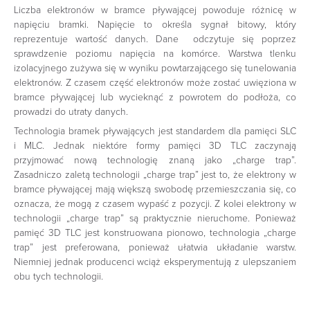
Liczba elektronów w bramce pływającej powoduje różnicę w
napięciu bramki. Napięcie to określa sygnał bitowy, który
reprezentuje wartość danych. Dane odczytuje się poprzez
sprawdzenie poziomu napięcia na komórce. Warstwa tlenku
izolacyjnego zużywa się w wyniku powtarzającego się tunelowania
elektronów. Z czasem część elektronów może zostać uwięziona w
bramce pływającej lub wycieknąć z powrotem do podłoża, co
prowadzi do utraty danych.
Technologia bramek pływających jest standardem dla pamięci SLC
i MLC. Jednak niektóre formy pamięci 3D TLC zaczynają
przyjmować nową technologię znaną jako „charge trap”.
Zasadniczo zaletą technologii „charge trap” jest to, że elektrony w
bramce pływającej mają większą swobodę przemieszczania się, co
oznacza, że mogą z czasem wypaść z pozycji. Z kolei elektrony w
technologii „charge trap” są praktycznie nieruchome. Ponieważ
pamięć 3D TLC jest konstruowana pionowo, technologia „charge
trap” jest preferowana, ponieważ ułatwia układanie warstw.
Niemniej jednak producenci wciąż eksperymentują z ulepszaniem
obu tych technologii.