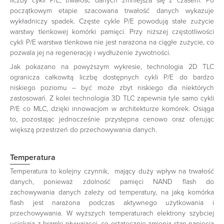
liczby cykli P/E, trwałość danych zmniejsza się z czasem. Po
początkowym etapie szacowana trwałość danych wykazuje
wykładniczy spadek. Częste cykle P/E powodują stałe zużycie
warstwy tlenkowej komórki pamięci. Przy niższej częstotliwości
cykli P/E warstwa tlenkowa nie jest narażona na ciągłe zużycie, co
pozwala jej na regenerację i wydłużenie żywotności.
Jak pokazano na powyższym wykresie, technologia 2D TLC
ogranicza całkowitą liczbę dostępnych cykli P/E do bardzo
niskiego poziomu – być może zbyt niskiego dla niektórych
zastosowań. Z kolei technologia 3D TLC zapewnia tyle samo cykli
P/E co MLC, dzięki innowacjom w architekturze komórek. Osiąga
to, pozostając jednocześnie przystępna cenowo oraz oferując
większą przestrzeń do przechowywania danych.
Temperatura
Temperatura to kolejny czynnik, mający duży wpływ na trwałość
danych, ponieważ zdolność pamięci NAND flash do
zachowywania danych zależy od temperatury, na jaką komórka
flash jest narażona podczas aktywnego użytkowania i
przechowywania. W wyższych temperaturach elektrony szybciej
uciekają z bramki pływającej, co ostatecznie zmienia stan napięcia