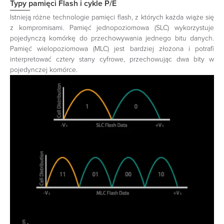
Typy pamięci Flash i cykle P/E
Istnieją różne technologie pamięci flash, z których każda wiąże się
z kompromisami. Pamięć jednopoziomowa (SLC) wykorzystuje
pojedynczą komórkę do przechowywania jednego bitu danych.
Pamięć wielopoziomowa (MLC) jest bardziej złożona i potrafi
interpretować cztery stany cyfrowe, przechowując dwa bity w
pojedynczej komórce.