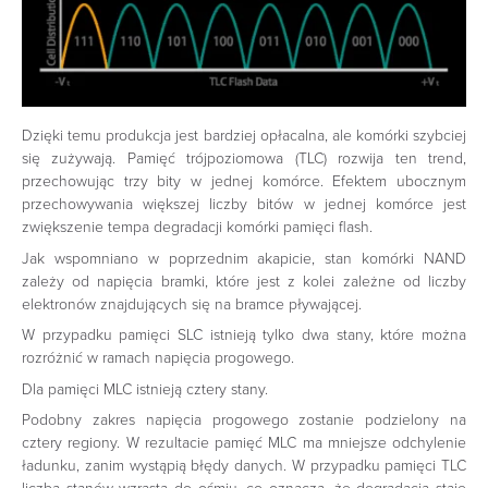
Dzięki temu produkcja jest bardziej opłacalna, ale komórki szybciej
się zużywają. Pamięć trójpoziomowa (TLC) rozwija ten trend,
przechowując trzy bity w jednej komórce. Efektem ubocznym
przechowywania większej liczby bitów w jednej komórce jest
zwiększenie tempa degradacji komórki pamięci flash.
Jak wspomniano w poprzednim akapicie, stan komórki NAND
zależy od napięcia bramki, które jest z kolei zależne od liczby
elektronów znajdujących się na bramce pływającej.
W przypadku pamięci SLC istnieją tylko dwa stany, które można
rozróżnić w ramach napięcia progowego.
Dla pamięci MLC istnieją cztery stany.
Podobny zakres napięcia progowego zostanie podzielony na
cztery regiony. W rezultacie pamięć MLC ma mniejsze odchylenie
ładunku, zanim wystąpią błędy danych. W przypadku pamięci TLC