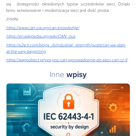
się dostępności określonych typów uczestników sieci. Dzięki
temu serwisowanie i modernizacja sieci jest dość prosta.
źródła:
https://www.can-cia.org/can-knowledge/
https://en.wikipedia.org/wiki/CAN_bus
https://e2e.ti.com/blogs_/b/industrial_strength/posts/can-we-start-
at-the-very-beginning
https://wagodirect.pl/yes-you-can-wprowadzenie-do-sieci-can-cz-1/
Inne
wpisy