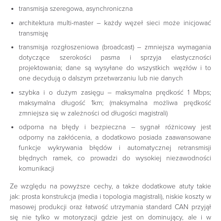
transmisja szeregowa, asynchroniczna
architektura multi-master – każdy węzeł sieci może inicjować
transmisję
transmisja rozgłoszeniowa (broadcast) – zmniejsza wymagania
dotyczące szerokości pasma i sprzyja elastyczności
projektowania; dane są wysyłane do wszystkich węzłów i to
one decydują o dalszym przetwarzaniu lub nie danych
szybka i o dużym zasięgu – maksymalna prędkość 1 Mbps;
maksymalna długość 1km; (maksymalna możliwa prędkość
zmniejsza się w zależności od długości magistrali)
odporna na błędy i bezpieczna – sygnał różnicowy jest
odporny na zakłócenia, a dodatkowo posiada zaawansowane
funkcje wykrywania błędów i automatycznej retransmisji
błędnych ramek, co prowadzi do wysokiej niezawodności
komunikacji
Ze względu na powyższe cechy, a także dodatkowe atuty takie
jak: prosta konstrukcja (media i topologia magistrali), niskie koszty w
masowej produkcji oraz łatwość utrzymania standard CAN przyjął
się nie tylko w motoryzacji gdzie jest on dominujący, ale i w