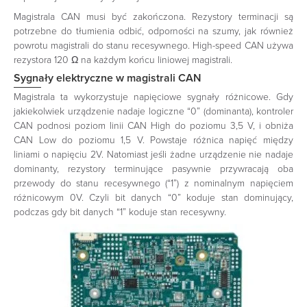
Magistrala CAN musi być zakończona. Rezystory terminacji są
potrzebne do tłumienia odbić, odporności na szumy, jak również
powrotu magistrali do stanu recesywnego. High-speed CAN używa
rezystora 120 Ω na każdym końcu liniowej magistrali.
Sygnały elektryczne w magistrali CAN
Magistrala ta wykorzystuje napięciowe sygnały różnicowe. Gdy
jakiekolwiek urządzenie nadaje logiczne “0” (dominanta), kontroler
CAN podnosi poziom linii CAN High do poziomu 3,5 V, i obniża
CAN Low do poziomu 1,5 V. Powstaje różnica napięć między
liniami o napięciu 2V. Natomiast jeśli żadne urządzenie nie nadaje
dominanty, rezystory terminujące pasywnie przywracają oba
przewody do stanu recesywnego (“1”) z nominalnym napięciem
różnicowym 0V. Czyli bit danych “0” koduje stan dominujący,
podczas gdy bit danych “1” koduje stan recesywny.