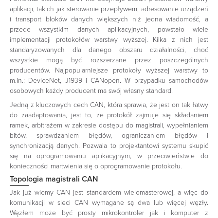
aplikacji, takich jak sterowanie przepływem, adresowanie urządzeń
i transport bloków danych większych niż jedna wiadomość, a
przede wszystkim danych aplikacyjnych, powstało wiele
implementacji protokołów warstwy wyższej. Kilka z nich jest
standaryzowanych dla danego obszaru działalności, choć
wszystkie mogą być rozszerzane przez poszczególnych
producentów. Najpopularniejsze protokoły wyższej warstwy to
m.in.: DeviceNet, J1939 i CANopen. W przypadku samochodów
osobowych każdy producent ma swój własny standard.
Jedną z kluczowych cech CAN, która sprawia, że jest on tak łatwy
do zaadaptowania, jest to, że protokół zajmuje się składaniem
ramek, arbitrażem w zakresie dostępu do magistrali, wypełnianiem
bitów, sprawdzaniem błędów, ograniczaniem błędów i
synchronizacją danych. Pozwala to projektantowi systemu skupić
się na oprogramowaniu aplikacyjnym, w przeciwieństwie do
konieczności martwienia się o oprogramowanie protokołu.
Topologia magistrali CAN
Jak już wiemy CAN jest standardem wielomasterowej, a więc do
komunikacji w sieci CAN wymagane są dwa lub więcej węzły.
Węzłem może być prosty mikrokontroler jak i komputer z