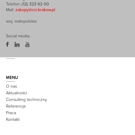
Telefon:
(12) 323 62 00
Mail:
zakupy@csi.krakow.pl
woj. małopolskie
Social media:
MENU
O nas
Aktualności
Consulting techniczny
Referencje
Praca
Kontakt