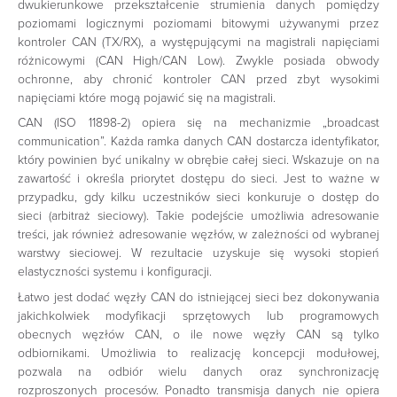
dwukierunkowe przekształcenie strumienia danych pomiędzy
poziomami logicznymi poziomami bitowymi używanymi przez
kontroler CAN (TX/RX), a występującymi na magistrali napięciami
różnicowymi (CAN High/CAN Low). Zwykle posiada obwody
ochronne, aby chronić kontroler CAN przed zbyt wysokimi
napięciami które mogą pojawić się na magistrali.
CAN (ISO 11898-2) opiera się na mechanizmie „broadcast
communication”. Każda ramka danych CAN dostarcza identyfikator,
który powinien być unikalny w obrębie całej sieci. Wskazuje on na
zawartość i określa priorytet dostępu do sieci. Jest to ważne w
przypadku, gdy kilku uczestników sieci konkuruje o dostęp do
sieci (arbitraż sieciowy). Takie podejście umożliwia adresowanie
treści, jak również adresowanie węzłów, w zależności od wybranej
warstwy sieciowej. W rezultacie uzyskuje się wysoki stopień
elastyczności systemu i konfiguracji.
Łatwo jest dodać węzły CAN do istniejącej sieci bez dokonywania
jakichkolwiek modyfikacji sprzętowych lub programowych
obecnych węzłów CAN, o ile nowe węzły CAN są tylko
odbiornikami. Umożliwia to realizację koncepcji modułowej,
pozwala na odbiór wielu danych oraz synchronizację
rozproszonych procesów. Ponadto transmisja danych nie opiera