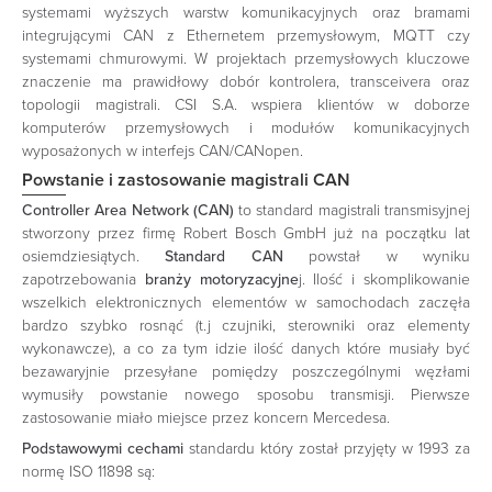
systemami wyższych warstw komunikacyjnych oraz bramami
integrującymi CAN z Ethernetem przemysłowym, MQTT czy
systemami chmurowymi. W projektach przemysłowych kluczowe
znaczenie ma prawidłowy dobór kontrolera, transceivera oraz
topologii magistrali. CSI S.A. wspiera klientów w doborze
komputerów przemysłowych i modułów komunikacyjnych
wyposażonych w interfejs CAN/CANopen.
Powstanie i zastosowanie magistrali CAN
Controller Area Network (CAN)
to standard magistrali transmisyjnej
stworzony przez firmę Robert Bosch GmbH już na początku lat
osiemdziesiątych.
Standard CAN
powstał w wyniku
zapotrzebowania
branży motoryzacyjne
j. Ilość i skomplikowanie
wszelkich elektronicznych elementów w samochodach zaczęła
bardzo szybko rosnąć (t.j czujniki, sterowniki oraz elementy
wykonawcze), a co za tym idzie ilość danych które musiały być
bezawaryjnie przesyłane pomiędzy poszczególnymi węzłami
wymusiły powstanie nowego sposobu transmisji. Pierwsze
zastosowanie miało miejsce przez koncern Mercedesa.
Podstawowymi cechami
standardu który został przyjęty w 1993 za
normę ISO 11898 są: