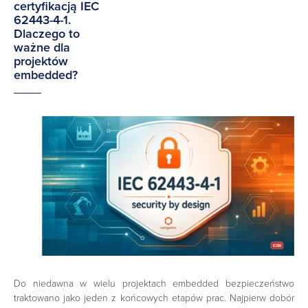
certyfikacją IEC
62443-4-1.
Dlaczego to
ważne dla
projektów
embedded?
Do niedawna w wielu projektach embedded bezpieczeństwo
traktowano jako jeden z końcowych etapów prac. Najpierw dobór