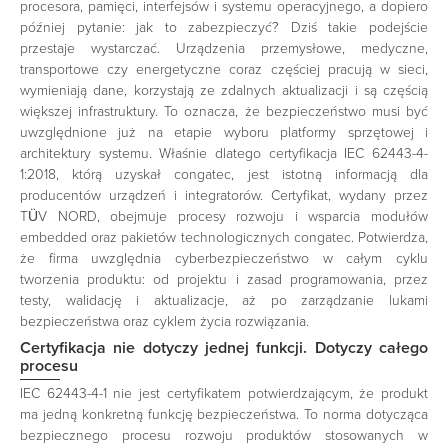
procesora, pamięci, interfejsów i systemu operacyjnego, a dopiero
później pytanie: jak to zabezpieczyć? Dziś takie podejście
przestaje wystarczać. Urządzenia przemysłowe, medyczne,
transportowe czy energetyczne coraz częściej pracują w sieci,
wymieniają dane, korzystają ze zdalnych aktualizacji i są częścią
większej infrastruktury. To oznacza, że bezpieczeństwo musi być
uwzględnione już na etapie wyboru platformy sprzętowej i
architektury systemu. Właśnie dlatego certyfikacja IEC 62443-4-
1:2018, którą uzyskał congatec, jest istotną informacją dla
producentów urządzeń i integratorów. Certyfikat, wydany przez
TÜV NORD, obejmuje procesy rozwoju i wsparcia modułów
embedded oraz pakietów technologicznych congatec. Potwierdza,
że firma uwzględnia cyberbezpieczeństwo w całym cyklu
tworzenia produktu: od projektu i zasad programowania, przez
testy, walidację i aktualizacje, aż po zarządzanie lukami
bezpieczeństwa oraz cyklem życia rozwiązania.
Certyfikacja nie dotyczy jednej funkcji. Dotyczy całego
procesu
IEC 62443-4-1 nie jest certyfikatem potwierdzającym, że produkt
ma jedną konkretną funkcję bezpieczeństwa. To norma dotycząca
bezpiecznego procesu rozwoju produktów stosowanych w