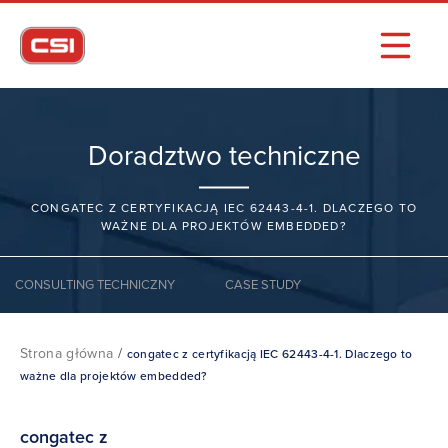
Doradztwo techniczne
CONGATEC Z CERTYFIKACJĄ IEC 62443-4-1. DLACZEGO TO
WAŻNE DLA PROJEKTÓW EMBEDDED?
CONSULTING TECHNICZNY
CASE STUDY
Strona główna
/
congatec z certyfikacją IEC 62443-4-1. Dlaczego to
ważne dla projektów embedded?
congatec z