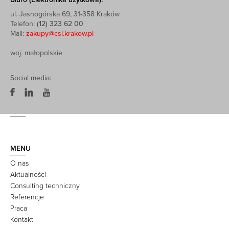
ul. Jasnogórska 69, 31-358 Kraków
Telefon:
(12) 323 62 00
Mail:
zakupy@csi.krakow.pl
woj. małopolskie
Social media:
MENU
O nas
Aktualności
Consulting techniczny
Referencje
Praca
Kontakt