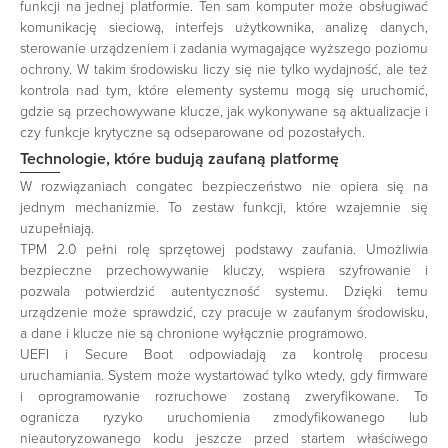
funkcji na jednej platformie. Ten sam komputer może obsługiwać
komunikację sieciową, interfejs użytkownika, analizę danych,
sterowanie urządzeniem i zadania wymagające wyższego poziomu
ochrony. W takim środowisku liczy się nie tylko wydajność, ale też
kontrola nad tym, które elementy systemu mogą się uruchomić,
gdzie są przechowywane klucze, jak wykonywane są aktualizacje i
czy funkcje krytyczne są odseparowane od pozostałych.
Technologie, które budują zaufaną platformę
W rozwiązaniach congatec bezpieczeństwo nie opiera się na
jednym mechanizmie. To zestaw funkcji, które wzajemnie się
uzupełniają.
TPM 2.0 pełni rolę sprzętowej podstawy zaufania. Umożliwia
bezpieczne przechowywanie kluczy, wspiera szyfrowanie i
pozwala potwierdzić autentyczność systemu. Dzięki temu
urządzenie może sprawdzić, czy pracuje w zaufanym środowisku,
a dane i klucze nie są chronione wyłącznie programowo.
UEFI i Secure Boot odpowiadają za kontrolę procesu
uruchamiania. System może wystartować tylko wtedy, gdy firmware
i oprogramowanie rozruchowe zostaną zweryfikowane. To
ogranicza ryzyko uruchomienia zmodyfikowanego lub
nieautoryzowanego kodu jeszcze przed startem właściwego