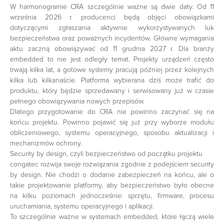
W harmonogramie CRA szczególnie ważne są dwie daty. Od 11
września 2026 r. producenci będą objęci obowiązkami
dotyczącymi zgłaszania aktywnie wykorzystywanych luk
bezpieczeństwa oraz poważnych incydentów. Główne wymagania
aktu zaczną obowiązywać od 11 grudnia 2027 r. Dla branży
embedded to nie jest odległy temat. Projekty urządzeń często
trwają kilka lat, a gotowe systemy pracują później przez kolejnych
kilka lub kilkanaście. Platforma wybierana dziś może trafić do
produktu, który będzie sprzedawany i serwisowany już w czasie
pełnego obowiązywania nowych przepisów.
Dlatego przygotowanie do CRA nie powinno zaczynać się na
końcu projektu. Powinno pojawić się już przy wyborze modułu
obliczeniowego, systemu operacyjnego, sposobu aktualizacji i
mechanizmów ochrony.
Security by design, czyli bezpieczeństwo od początku projektu
congatec rozwija swoje rozwiązania zgodnie z podejściem security
by design. Nie chodzi o dodanie zabezpieczeń na końcu, ale o
takie projektowanie platformy, aby bezpieczeństwo było obecne
na kilku poziomach jednocześnie: sprzętu, firmware, procesu
uruchamiania, systemu operacyjnego i aplikacji.
To szczególnie ważne w systemach embedded, które łączą wiele