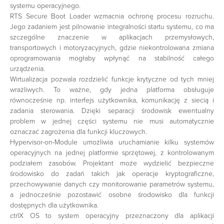
systemu operacyjnego.
RTS Secure Boot Loader wzmacnia ochronę procesu rozruchu.
Jego zadaniem jest pilnowanie integralności startu systemu, co ma
szczególne znaczenie w aplikacjach przemysłowych,
transportowych i motoryzacyjnych, gdzie niekontrolowana zmiana
oprogramowania mogłaby wpłynąć na stabilność całego
urządzenia.
Wirtualizacja pozwala rozdzielić funkcje krytyczne od tych mniej
wrażliwych. To ważne, gdy jedna platforma obsługuje
równocześnie np. interfejs użytkownika, komunikację z siecią i
zadania sterowania. Dzięki separacji środowisk ewentualny
problem w jednej części systemu nie musi automatycznie
oznaczać zagrożenia dla funkcji kluczowych.
Hypervisor-on-Module umożliwia uruchamianie kilku systemów
operacyjnych na jednej platformie sprzętowej, z kontrolowanym
podziałem zasobów. Projektant może wydzielić bezpieczne
środowisko do zadań takich jak operacje kryptograficzne,
przechowywanie danych czy monitorowanie parametrów systemu,
a jednocześnie pozostawić osobne środowisko dla funkcji
dostępnych dla użytkownika.
ctrlX OS to system operacyjny przeznaczony dla aplikacji