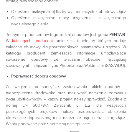
Istnieją dwa sposoby doboru:
Określenie maksymalnej liczby wychodzących z obudowy złącz
Określenie maksymalnej mocy urządzenia – maksymalnego
wydzielanego ciepła
Jednym z producentów tego rodzaju obudów jest grupa
PENTAIR
.
W
katalogach producent
umieszcza tabele, w których podaje
zalecane obudowy dla poszczególnych parametrów urządzeń. W
katalogu producent zamieszcza informacje umożliwiające
stworzenie obudowy ze złączami obecnie najczęściej
stosowanymi – złączami typu Phoenix oraz Weidmuller (SAS/WDU).
Poprawność doboru obudowy
Ze względu na specyfikę zastosowania takich obudów –
niebezpieczne środowisko oraz możliwość narażenia zdrowia i
życia użytkowników – każdy projekt należy sprawdzić. Zgodnie z
normą EN 60079-7, Załącznik E, E.2, dla wszystkich
poszczególnych projektów należy przeprowadzić obliczenia
określające dopuszczaną moc, natężenie prądu oraz liczbę złącz.
Wzory podawane przez normę są następujące: