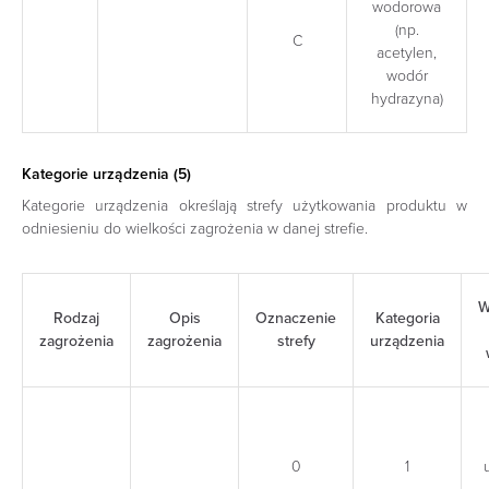
wodorowa
(np.
C
acetylen,
wodór
hydrazyna)
Kategorie urządzenia (5)
Kategorie urządzenia określają strefy użytkowania produktu w
odniesieniu do wielkości zagrożenia w danej strefie.
W
Rodzaj
Opis
Oznaczenie
Kategoria
zagrożenia
zagrożenia
strefy
urządzenia
0
1