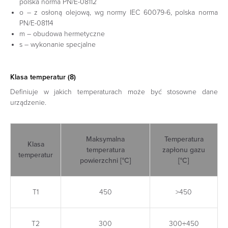
polska norma PN/E-08112
o – z osłoną olejową, wg normy IEC 60079-6, polska norma
PN/E-08114
m – obudowa hermetyczne
s – wykonanie specjalne
Klasa temperatur (8)
Definiuje w jakich temperaturach może być stosowne dane
urządzenie.
Maksymalna
Temperatura
Klasa
temperatura
zapłonu gazu
temperatur
powierzchni [°C]
[°C]
T1
450
>450
T2
300
300÷450