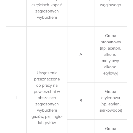
częściach kopalń
węglowego
zagrożonych
wybuchem
Grupa
propanowa
(np. aceton,
A
alkohol
metylowy,
alkohol
Urządzenia
etylowy)
przeznaczone
do pracy na
powierzchni w
Grupa
II
obszarach
etylenowa
B
zagrożonych
(np. etylen,
wybuchem
siarkowodór)
gazów, par, mgieł
lub pyłów
Grupa