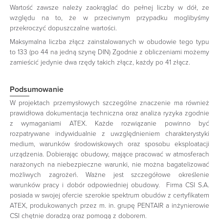
Wartość zawsze należy zaokrąglać do pełnej liczby w dół, ze
względu na to, że w przeciwnym przypadku moglibyśmy
przekroczyć dopuszczalne wartości.
Maksymalna liczba złącz zainstalowanych w obudowie tego typu
to 133 (po 44 na jedną szynę DIN) Zgodnie z obliczeniami możemy
zamieścić jedynie dwa rzędy takich złącz, każdy po 41 złącz.
Podsumowanie
W projektach przemysłowych szczególne znaczenie ma również
prawidłowa dokumentacja techniczna oraz analiza ryzyka zgodnie
z wymaganiami ATEX. Każde rozwiązanie powinno być
rozpatrywane indywidualnie z uwzględnieniem charakterystyki
medium, warunków środowiskowych oraz sposobu eksploatacji
urządzenia. Dobierając obudowy, mające pracować w atmosferach
narażonych na niebezpieczne warunki, nie można bagatelizować
możliwych zagrożeń. Ważne jest szczegółowe określenie
warunków pracy i dobór odpowiedniej obudowy. Firma CSI S.A.
posiada w swojej ofercie szerokie spektrum obudów z certyfikatem
ATEX, produkowanych przez m. in. grupę PENTAIR a inżynierowie
CSI chętnie doradzą oraz pomogą z doborem.