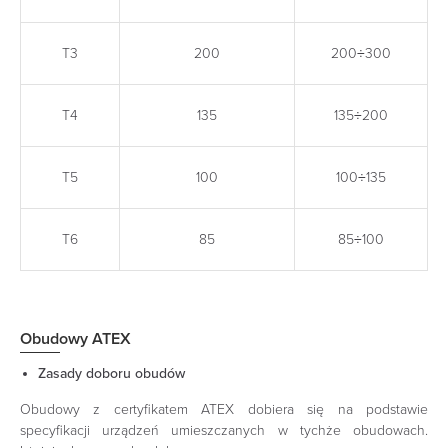
T3
200
200÷300
T4
135
135÷200
T5
100
100÷135
T6
85
85÷100
Obudowy ATEX
Zasady doboru obudów
Obudowy z certyfikatem ATEX dobiera się na podstawie
specyfikacji urządzeń umieszczanych w tychże obudowach.