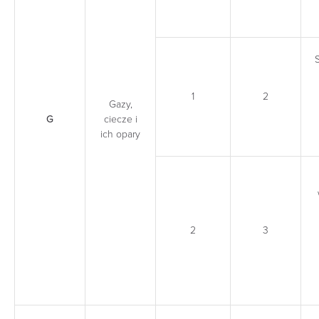
1
2
Gazy,
G
ciecze i
ich opary
2
3