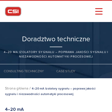
Doradztwo techniczne
4–20 MA IZOLATORY SYGNAŁU – POPRAWA JAKOŚCI SYGNAŁU I
NIEZAWODNOŚCI AUTOMATYKI PROCESOWEJ
CONSULTING TECHNICZNY
CASE STUDY
Strona główna
/
4–20 mA Izolatory sygnału – poprawa jakości
sygnału i niezawodności automatyki procesowej
4–20 mA