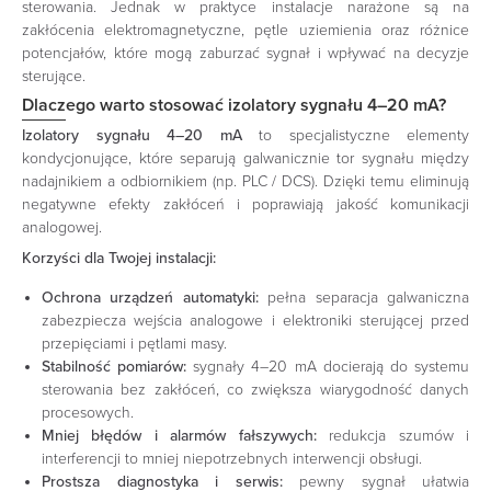
sterowania. Jednak w praktyce instalacje narażone są na
zakłócenia elektromagnetyczne, pętle uziemienia oraz różnice
potencjałów, które mogą zaburzać sygnał i wpływać na decyzje
sterujące.
Dlaczego warto stosować izolatory sygnału 4–20 mA?
Izolatory sygnału 4–20 mA
to specjalistyczne elementy
kondycjonujące, które separują galwanicznie tor sygnału między
nadajnikiem a odbiornikiem (np. PLC / DCS). Dzięki temu eliminują
negatywne efekty zakłóceń i poprawiają jakość komunikacji
analogowej.
Korzyści dla Twojej instalacji:
Ochrona urządzeń automatyki:
pełna separacja galwaniczna
zabezpiecza wejścia analogowe i elektroniki sterującej przed
przepięciami i pętlami masy.
Stabilność pomiarów:
sygnały 4–20 mA docierają do systemu
sterowania bez zakłóceń, co zwiększa wiarygodność danych
procesowych.
Mniej błędów i alarmów fałszywych:
redukcja szumów i
interferencji to mniej niepotrzebnych interwencji obsługi.
Prostsza diagnostyka i serwis:
pewny sygnał ułatwia