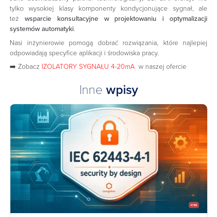
tylko wysokiej klasy komponenty kondycjonujące sygnał, ale
też
wsparcie konsultacyjne w projektowaniu i optymalizacji
systemów automatyki
.
Nasi inżynierowie pomogą dobrać rozwiązania, które najlepiej
odpowiadają specyfice aplikacji i środowiska pracy.
➡️ Zobacz
IZOLATORY SYGNAŁU 4-20mA
w naszej ofercie
Inne
wpisy