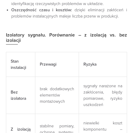
identyfikację rzeczywistych problemów w układzie.
Oszczędność czasu i kosztów:
dzięki eliminacji zakłóceń i
problemów instalacyjnych maleje liczba przerw w produkcji.
Izolatory sygnału. Porównanie – z izolacją vs. bez
izolacji
Stan
Przewagi
Ryzyka
instalacji
sygnały narażone na
brak dodatkowych
Bez
zakłócenia, błędy
elementów
izolatora
pomiarowe, ryzyko
montażowych
uszkodzeń
niewielki koszt
stabilne pomiary,
Z izolacją
komponentu –
ochrona systemu,