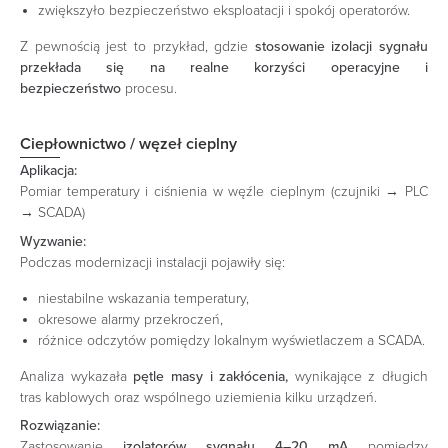
zwiększyło bezpieczeństwo eksploatacji i spokój operatorów.
Z pewnością jest to przykład, gdzie
stosowanie izolacji sygnału
przekłada się na realne korzyści operacyjne i
bezpieczeństwo
procesu.
Ciepłownictwo / węzeł cieplny
Aplikacja:
Pomiar temperatury i ciśnienia w węźle cieplnym (czujniki → PLC
→ SCADA)
Wyzwanie:
Podczas modernizacji instalacji pojawiły się:
niestabilne wskazania temperatury,
okresowe alarmy przekroczeń,
różnice odczytów pomiędzy lokalnym wyświetlaczem a SCADA.
Analiza wykazała
pętle masy i zakłócenia,
wynikające z długich
tras kablowych oraz wspólnego uziemienia kilku urządzeń.
Rozwiązanie:
Zastosowanie
izolatorów sygnału 4–20 mA
pomiędzy