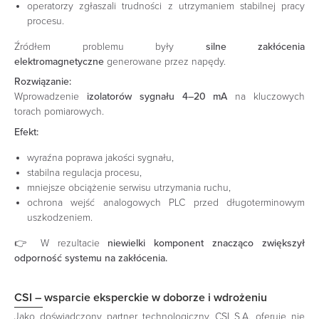
operatorzy zgłaszali trudności z utrzymaniem stabilnej pracy
procesu.
Źródłem problemu były
silne zakłócenia
elektromagnetyczne
generowane przez napędy.
Rozwiązanie:
Wprowadzenie
izolatorów sygnału 4–20 mA
na kluczowych
torach pomiarowych.
Efekt:
wyraźna poprawa jakości sygnału,
stabilna regulacja procesu,
mniejsze obciążenie serwisu utrzymania ruchu,
ochrona wejść analogowych PLC przed długoterminowym
uszkodzeniem.
👉 W rezultacie
niewielki komponent znacząco zwiększył
odporność systemu na zakłócenia.
CSI – wsparcie eksperckie w doborze i wdrożeniu
Jako doświadczony partner technologiczny, CSI S.A. oferuje nie