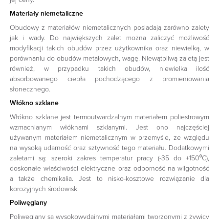
Materiały niemetaliczne
Obudowy z materiałów niemetalicznych posiadają zarówno zalety
jak i wady. Do największych zalet można zaliczyć możliwość
modyfikacji takich obudów przez użytkownika oraz niewielką, w
porównaniu do obudów metalowych, wagę. Niewątpliwą zaletą jest
również, w przypadku takich obudów, niewielka ilość
absorbowanego ciepła pochodzącego z promieniowania
słonecznego.
Włókno szklane
Włókno szklane jest termoutwardzalnym materiałem poliestrowym
wzmacnianym włóknami szklanymi. Jest ono najczęściej
używanym materiałem niemetalicznym w przemyśle, ze względu
na wysoką udarność oraz sztywność tego materiału. Dodatkowymi
zaletami są: szeroki zakres temperatur pracy (-35 do +150⁰C),
doskonałe właściwości elektryczne oraz odporność na wilgotność
a także chemikalia. Jest to nisko-kosztowe rozwiązanie dla
korozyjnych środowisk.
Poliwęglany
Poliwęglany są wysokowydajnymi materiałami tworzonymi z żywicy