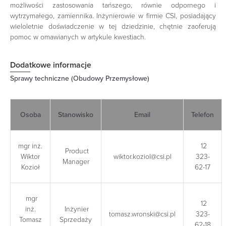
możliwości zastosowania tańszego, równie odpornego i
wytrzymałego, zamiennika. Inżynierowie w firmie CSI, posiadający
wieloletnie doświadczenie w tej dziedzinie, chętnie zaoferują
pomoc w omawianych w artykule kwestiach.
Dodatkowe informacje
Sprawy techniczne (Obudowy Przemysłowe)
Osoba
Stanowisko
Email
Telefon
mgr inż.
12
Product
Wiktor
wiktor.koziol@csi.pl
323-
Manager
Kozioł
62-17
mgr
12
inż.
Inżynier
tomasz.wronski@csi.pl
323-
Tomasz
Sprzedaży
62-18