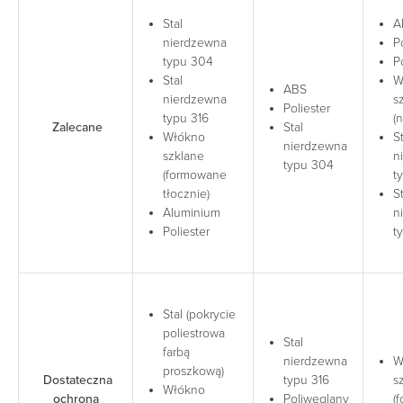
Stal
A
nierdzewna
P
typu 304
P
Stal
W
ABS
nierdzewna
s
Poliester
typu 316
(
Zalecane
Stal
Włókno
St
nierdzewna
szklane
n
typu 304
(formowane
t
tłocznie)
St
Aluminium
n
Poliester
t
Stal (pokrycie
poliestrowa
Stal
farbą
nierdzewna
W
proszkową)
Dostateczna
typu 316
s
Włókno
ochrona
Poliwęglany
(