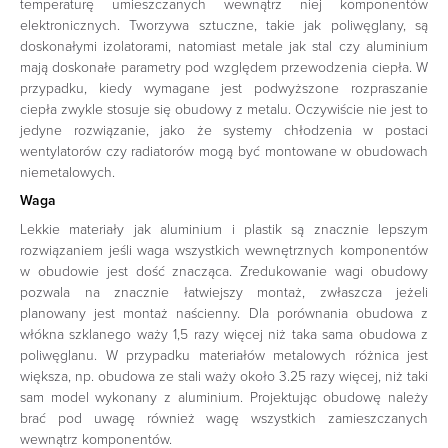
temperaturę umieszczanych wewnątrz niej komponentów
elektronicznych. Tworzywa sztuczne, takie jak poliwęglany, są
doskonałymi izolatorami, natomiast metale jak stal czy aluminium
mają doskonałe parametry pod względem przewodzenia ciepła. W
przypadku, kiedy wymagane jest podwyższone rozpraszanie
ciepła zwykle stosuje się obudowy z metalu. Oczywiście nie jest to
jedyne rozwiązanie, jako że systemy chłodzenia w postaci
wentylatorów czy radiatorów mogą być montowane w obudowach
niemetalowych.
Waga
Lekkie materiały jak aluminium i plastik są znacznie lepszym
rozwiązaniem jeśli waga wszystkich wewnętrznych komponentów
w obudowie jest dość znacząca. Zredukowanie wagi obudowy
pozwala na znacznie łatwiejszy montaż, zwłaszcza jeżeli
planowany jest montaż naścienny. Dla porównania obudowa z
włókna szklanego waży 1,5 razy więcej niż taka sama obudowa z
poliwęglanu. W przypadku materiałów metalowych różnica jest
większa, np. obudowa ze stali waży około 3.25 razy więcej, niż taki
sam model wykonany z aluminium. Projektując obudowę należy
brać pod uwagę również wagę wszystkich zamieszczanych
wewnątrz komponentów.