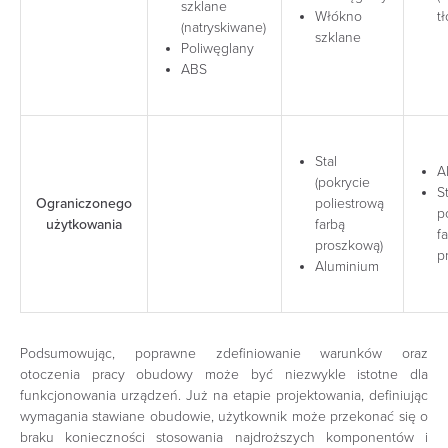
szklane
Włókno
t
(natryskiwane)
szklane
Poliwęglany
ABS
Stal
A
(pokrycie
S
Ograniczonego
poliestrową
p
użytkowania
farbą
f
proszkową)
p
Aluminium
Podsumowując, poprawne zdefiniowanie warunków oraz
otoczenia pracy obudowy może być niezwykle istotne dla
funkcjonowania urządzeń. Już na etapie projektowania, definiując
wymagania stawiane obudowie, użytkownik może przekonać się o
braku konieczności stosowania najdroższych komponentów i