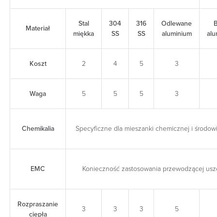
Stal
304
316
Odlewane
B
Materiał
miękka
SS
SS
aluminium
alu
Koszt
2
4
5
3
Waga
5
5
5
3
Chemikalia
Specyficzne dla mieszanki chemicznej i środow
EMC
Konieczność zastosowania przewodzącej uszc
Rozpraszanie
3
3
3
5
ciepła