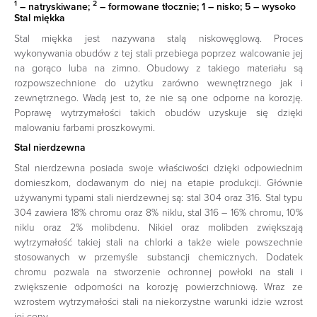
1
2
– natryskiwane;
– formowane tłocznie; 1 – nisko; 5 – wysoko
Stal miękka
Stal miękka jest nazywana stalą niskowęglową. Proces
wykonywania obudów z tej stali przebiega poprzez walcowanie jej
na gorąco luba na zimno. Obudowy z takiego materiału są
rozpowszechnione do użytku zarówno wewnętrznego jak i
zewnętrznego. Wadą jest to, że nie są one odporne na korozję.
Poprawę wytrzymałości takich obudów uzyskuje się dzięki
malowaniu farbami proszkowymi.
Stal nierdzewna
Stal nierdzewna posiada swoje właściwości dzięki odpowiednim
domieszkom, dodawanym do niej na etapie produkcji. Głównie
używanymi typami stali nierdzewnej są: stal 304 oraz 316. Stal typu
304 zawiera 18% chromu oraz 8% niklu, stal 316 – 16% chromu, 10%
niklu oraz 2% molibdenu. Nikiel oraz molibden zwiększają
wytrzymałość takiej stali na chlorki a także wiele powszechnie
stosowanych w przemyśle substancji chemicznych. Dodatek
chromu pozwala na stworzenie ochronnej powłoki na stali i
zwiększenie odporności na korozję powierzchniową. Wraz ze
wzrostem wytrzymałości stali na niekorzystne warunki idzie wzrost
jej ceny.