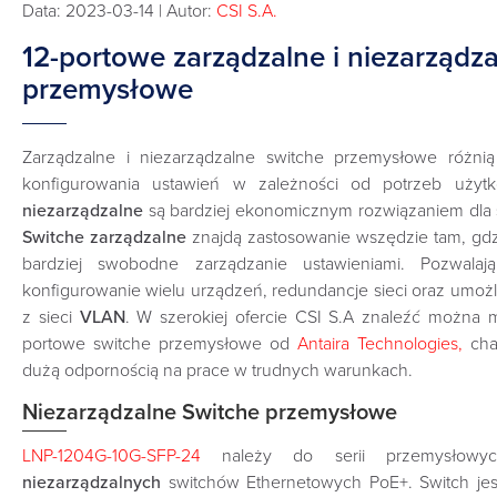
Data: 2023-03-14 | Autor:
CSI S.A.
12-portowe zarządzalne i niezarządz
przemysłowe
Zarządzalne i niezarządzalne switche przemysłowe różnią
konfigurowania ustawień w zależności od potrzeb użytk
niezarządzalne
są bardziej ekonomicznym rozwiązaniem dla s
Switche zarządzalne
znajdą zastosowanie wszędzie tam, gdz
bardziej swobodne zarządzanie ustawieniami. Pozwala
konfigurowanie wielu urządzeń, redundancje sieci oraz umożli
z sieci
VLAN
. W szerokiej ofercie CSI S.A znaleźć można m
portowe switche przemysłowe od
Antaira Technologies,
cha
dużą odpornością na prace w trudnych warunkach.
Niezarządzalne Switche przemysłowe
LNP-1204G-10G-SFP-24
należy do serii przemysłowych
niezarządzalnych
switchów Ethernetowych PoE+. Switch je