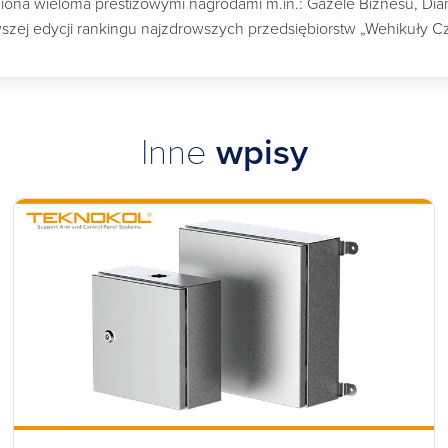
a wieloma prestiżowymi nagrodami m.in.: Gazele Biznesu, Diame
szej edycji rankingu najzdrowszych przedsiębiorstw „Wehikuły C
Inne
wpisy