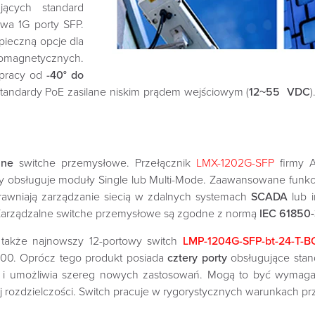
jących standard
wa 1G porty SFP.
pieczną opcje dla
romagnetycznych.
 pracy od
-40° do
andardy PoE zasilane niskim prądem wejściowym (
12~55 VDC
lne
switche przemysłowe. Przełącznik
LMX-1202G-SFP
firmy A
 obsługuje moduły Single lub Multi-Mode. Zaawansowane funkcje f
wniają zarządzanie siecią w zdalnych systemach
SCADA
lub 
Zarządzalne switche przemysłowe są zgodne z normą
IEC 61850
także najnowszy 12-portowy switch
LMP-1204G-SFP-bt-24-T-B
00. Oprócz tego produkt posiada
cztery porty
obsługujące sta
oE i umożliwia szereg nowych zastosowań. Mogą to być wyma
j rozdzielczości. Switch pracuje w rygorystycznych warunkach p