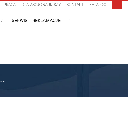
PRACA
DLA AKCJONARIUSZY
KONTAKT
KATALOG
SERWIS – REKLAMACJE
OWE