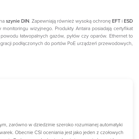
 na
szynie DIN
. Zapewniają również wysoką ochronę
EFT
i
ESD
monitoringu wizyjnego. Produkty Antaira posiadają certyfikat
z powodu łatwopalnych gazów, pyłów czy oparów. Ethernet to
ntegracji podłączonych do portów PoE urządzeń przewodowych,
wym, zarówno w dziedzinie szeroko rozumianej automatyki
owarek. Obecnie CSI oceniania jest jako jeden z czołowych