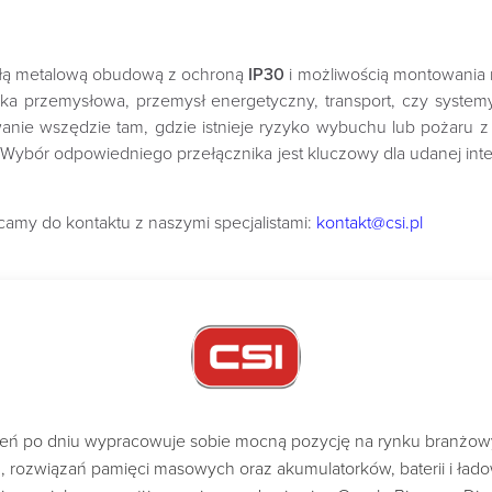
małą metalową obudową z ochroną
IP30
i możliwością montowania
yka przemysłowa, przemysł energetyczny, transport, czy systemy 
nie wszędzie tam, gdzie istnieje ryzyko wybuchu lub pożaru 
 Wybór odpowiedniego przełącznika jest kluczowy dla udanej i
amy do kontaktu z naszymi specjalistami:
kontakt@csi.pl
dzień po dniu wypracowuje sobie mocną pozycję na rynku branżo
ch, rozwiązań pamięci masowych oraz akumulatorków, baterii i ład