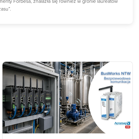
nty Forbesa, znalazła się również w gronie laureatów
zasu”.