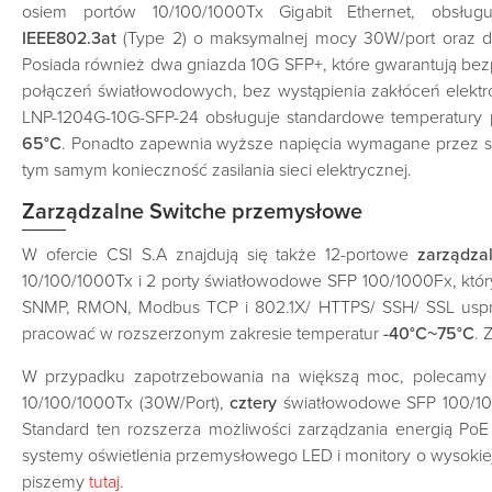
osiem portów 10/100/1000Tx Gigabit Ethernet, obsługu
IEEE802.3at
(Type 2) o maksymalnej mocy 30W/port oraz d
Posiada również dwa gniazda 10G SFP+, które gwarantują bez
połączeń światłowodowych, bez wystąpienia zakłóceń elekt
LNP-1204G-10G-SFP-24 obsługuje standardowe temperatury
65°C
. Ponadto zapewnia wyższe napięcia wymagane przez st
tym samym konieczność zasilania sieci elektrycznej.
Zarządzalne Switche przemysłowe
W ofercie CSI S.A znajdują się także 12-portowe
zarządza
10/100/1000Tx i 2 porty światłowodowe SFP 100/1000Fx, który
SNMP, RMON, Modbus TCP i 802.1X/ HTTPS/ SSH/ SSL uspra
pracować w rozszerzonym zakresie temperatur
-40°C~75°C
. 
W przypadku zapotrzebowania na większą moc, polecamy 
10/100/1000Tx (30W/Port),
cztery
światłowodowe SFP 100/10
Standard ten rozszerza możliwości zarządzania energią P
systemy oświetlenia przemysłowego LED i monitory o wysokie
piszemy
tutaj
.