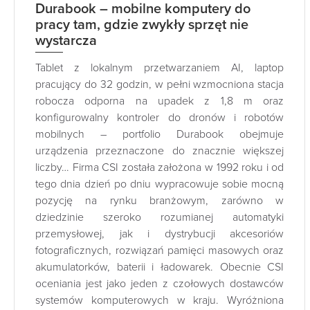
Durabook – mobilne komputery do
pracy tam, gdzie zwykły sprzęt nie
wystarcza
Tablet z lokalnym przetwarzaniem AI, laptop
pracujący do 32 godzin, w pełni wzmocniona stacja
robocza odporna na upadek z 1,8 m oraz
konfigurowalny kontroler do dronów i robotów
mobilnych – portfolio Durabook obejmuje
urządzenia przeznaczone do znacznie większej
liczby… Firma CSI została założona w 1992 roku i od
tego dnia dzień po dniu wypracowuje sobie mocną
pozycję na rynku branżowym, zarówno w
dziedzinie szeroko rozumianej automatyki
przemysłowej, jak i dystrybucji akcesoriów
fotograficznych, rozwiązań pamięci masowych oraz
akumulatorków, baterii i ładowarek. Obecnie CSI
oceniania jest jako jeden z czołowych dostawców
systemów komputerowych w kraju. Wyróżniona