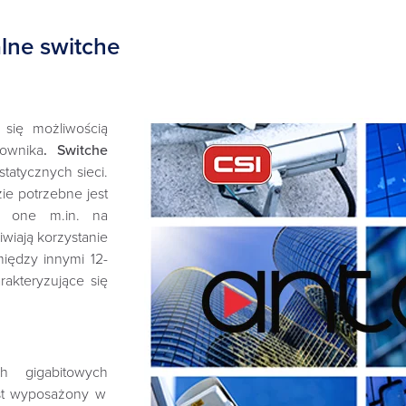
alne switche
 się możliwością
ownika
. Switche
tatycznych sieci.
ie potrzebne jest
ją one m.in. na
wiają korzystanie
iędzy innymi 12-
rakteryzujące się
 gigabitowych
st wyposażony w