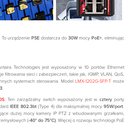
). To urządzenie
PSE
dostarcza do
30W
mocy
PoE+
, eliminując
ntaira Technologies jest wyposażony w 10 portów Ethernet
iltrowania sieci i zabezpieczeń, takie jak, IGMP, VLAN, QoS,
innych systemach sterowania. Model
LMX-1202G-SFP-T
może
-3
.
OS
. Ten zarządzalny switch wyposażony jest w
cztery
porty
ndard
IEEE 802.3bt
(Type 4) dla maksymalnej mocy
95W/port
.
gające dużej mocy kamery IP PTZ z wbudowanymi grzałkami,
rzemysłowych (
-40° do 75°C)
. Więcej o rozwoju technologii PoE