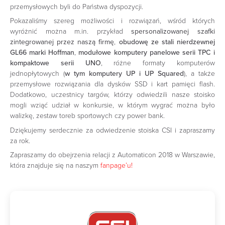
przemysłowych byli do Państwa dyspozycji.
Pokazaliśmy szereg możliwości i rozwiązań, wśród których
wyróżnić można m.in. przykład
spersonalizowanej szafki
zintegrowanej przez naszą firmę
,
obudowę ze stali nierdzewnej
GL66 marki Hoffman
,
modułowe komputery panelowe serii TPC i
kompaktowe serii UNO
, różne formaty komputerów
jednopłytowych (
w tym komputery UP i UP Squared
), a także
przemysłowe rozwiązania dla dysków SSD i kart pamięci flash.
Dodatkowo, uczestnicy targów, którzy odwiedzili nasze stoisko
mogli wziąć udział w konkursie, w którym wygrać można było
walizkę, zestaw toreb sportowych czy power bank.
Dziękujemy serdecznie za odwiedzenie stoiska CSI i zapraszamy
za rok.
Zapraszamy do obejrzenia relacji z Automaticon 2018 w Warszawie,
która znajduje się na naszym
fanpage’u!