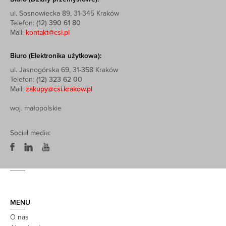
ul. Sosnowiecka 89, 31-345 Kraków
Telefon:
(12) 390 61 80
Mail:
kontakt@csi.pl
Biuro (Elektronika użytkowa):
ul. Jasnogórska 69, 31-358 Kraków
Telefon:
(12) 323 62 00
Mail:
zakupy@csi.krakow.pl
woj. małopolskie
Social media:
MENU
O nas