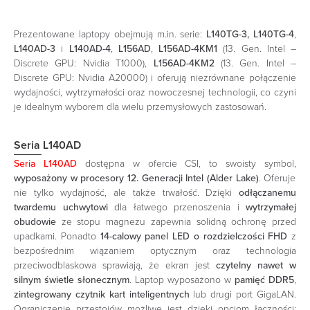
Prezentowane laptopy obejmują m.in. serie:
L140TG-3, L140TG-4
,
L140AD-3
i
L140AD-4
,
L156AD
,
L156AD-4KM1
(13. Gen. Intel –
Discrete GPU: Nvidia T1000),
L156AD-4KM2
(13. Gen. Intel –
Discrete GPU: Nvidia A20000) i oferują niezrównane połączenie
wydajności, wytrzymałości oraz nowoczesnej technologii, co czyni
je idealnym wyborem dla wielu przemysłowych zastosowań.
Seria L140AD
Seria L140AD
dostępna w ofercie CSI, to swoisty symbol,
wyposażony w procesory 12. Generacji Intel (Alder Lake)
. Oferuje
nie tylko wydajność, ale także trwałość. Dzięki
odłączanemu
twardemu uchwytowi
dla łatwego przenoszenia i
wytrzymałej
obudowie
ze stopu magnezu zapewnia solidną ochronę przed
upadkami. Ponadto
14-calowy panel LED o rozdzielczości FHD
z
bezpośrednim wiązaniem optycznym oraz technologia
przeciwodblaskowa sprawiają, że ekran jest
czytelny nawet w
silnym świetle słonecznym
. Laptop wyposażono w
pamięć DDR5
,
zintegrowany czytnik kart inteligentnych
lub drugi port GigaLAN.
Ograniczenie przestojów możliwe jest dzięki opcjom łączności: