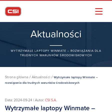
Aktualności
WYTRZYMAŁE LAPTOPY WINMATE – ROZWIĄZANIA DLA
TRUDNYCH WARUNKÓW ŚRODOWISKOWYCH
Strona główna
/
Aktualności
/
Wytrzymałe laptopy Winmate –
rozwiązania dla trudnych warunków środowiskowych
Data: 2024-09-24 | Autor:
CSI S.A.
Wytrzymałe laptopy Winmate –