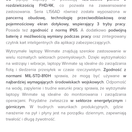
rozdzielczością FHD/4K
, co pozwala na zaawansowane
zastosowania. Seria L156AD również została wyposażona w
pancerną obudowę, technologię przeciwodblaskową oraz
pojemnościowy ekran dotykowy, wspierający 3 tryby pracy
.
Posiada też
zgodność z normą IP65
. A dodatkowo
podwójną
baterię z możliwością wymiany podczas pracy
oraz zintegrowany
czytnik kart inteligentnych dla aplikacji zabezpieczających.
Wytrzymałe laptopy Winmate znajdują szerokie zastosowanie w
wielu rozmaitych sektorach przemysłowych. Dzięki wytrzymałości
na wstrząsy i wibracje, laptopy Winmate są idealne do zarządzania
flotą i śledzenia przesyłek w czasie rzeczywistym.
Zgodność z
normami MIL-STD-810H
sprawia, że mogą być używane
w
najbardziej wymagających środowiskach wojskowych
. Odporność
na wodę, zapylenie i trudne warunki pracy sprawia, że wytrzymałe
laptopy Winmate są idealne do monitorowania i zarządzania
operacjami. Przydatne zwłaszcza
w sektorze energetycznym
i
górniczym
. W trudnych warunkach produkcyjnych, gdzie
narażenie na pył i płyny jest na porządku dziennym, zapewniają
trwałość i długą żywotność.