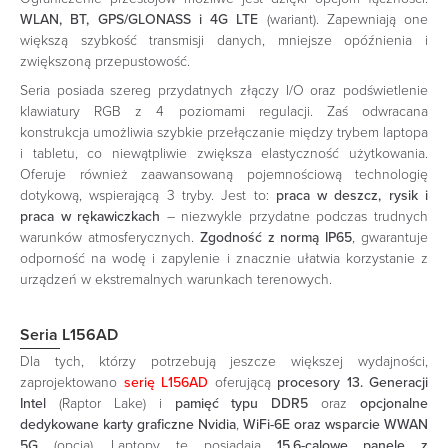
WLAN, BT, GPS/GLONASS i 4G LTE
(wariant). Zapewniają one
większą szybkość transmisji danych, mniejsze opóźnienia i
zwiększoną przepustowość.
Seria posiada szereg przydatnych złączy I/O oraz podświetlenie
klawiatury RGB z 4 poziomami regulacji. Zaś odwracana
konstrukcja umożliwia szybkie przełączanie między trybem laptopa
i tabletu, co niewątpliwie zwiększa elastyczność użytkowania.
Oferuje również zaawansowaną pojemnościową technologię
dotykową, wspierającą 3 tryby. Jest to:
praca w deszcz, rysik i
praca w rękawiczkach
– niezwykle przydatne podczas trudnych
warunków atmosferycznych.
Zgodność z normą IP65
, gwarantuje
odporność na wodę i zapylenie i znacznie ułatwia korzystanie z
urządzeń w ekstremalnych warunkach terenowych.
Seria L156AD
Dla tych, którzy potrzebują jeszcze większej wydajności,
zaprojektowano
serię L156AD
oferującą
procesory 13. Generacji
Intel
(Raptor Lake) i
pamięć typu DDR5
oraz
opcjonalne
dedykowane karty graficzne Nvidia
,
WiFi-6E oraz wsparcie WWAN
5G
(opcja). Laptopy te posiadają
15,6-calowe panele z