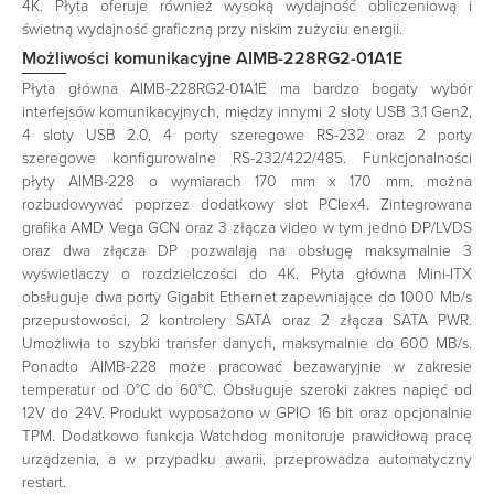
4K. Płyta oferuje również wysoką wydajność obliczeniową i
świetną wydajność graficzną przy niskim zużyciu energii.
Możliwości komunikacyjne AIMB-228RG2-01A1E
Płyta główna AIMB-228RG2-01A1E ma bardzo bogaty wybór
interfejsów komunikacyjnych, między innymi 2 sloty USB 3.1 Gen2,
4 sloty USB 2.0, 4 porty szeregowe RS-232 oraz 2 porty
szeregowe konfigurowalne RS-232/422/485. Funkcjonalności
płyty AIMB-228 o wymiarach 170 mm x 170 mm, można
rozbudowywać poprzez dodatkowy slot PCIex4. Zintegrowana
grafika AMD Vega GCN oraz 3 złącza video w tym jedno DP/LVDS
oraz dwa złącza DP pozwalają na obsługę maksymalnie 3
wyświetlaczy o rozdzielczości do 4K. Płyta główna Mini-ITX
obsługuje dwa porty Gigabit Ethernet zapewniające do 1000 Mb/s
przepustowości, 2 kontrolery SATA oraz 2 złącza SATA PWR.
Umożliwia to szybki transfer danych, maksymalnie do 600 MB/s.
Ponadto AIMB-228 może pracować bezawaryjnie w zakresie
temperatur od 0°C do 60°C. Obsługuje szeroki zakres napięć od
12V do 24V. Produkt wyposażono w GPIO 16 bit oraz opcjonalnie
TPM. Dodatkowo funkcja Watchdog monitoruje prawidłową pracę
urządzenia, a w przypadku awarii, przeprowadza automatyczny
restart.