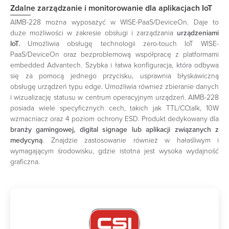
Zdalne zarządzanie i monitorowanie dla aplikacjach IoT
AIMB-228 można wyposażyć w WISE-PaaS/DeviceOn. Daje to
duże możliwości w zakresie obsługi i zarządzania
urządzeniami
IoT.
Umożliwia obsługę technologii zero-touch IoT WISE-
PaaS/DeviceOn oraz bezproblemową współpracę z platformami
embedded Advantech. Szybka i łatwa konfiguracja, która odbywa
się za pomocą jednego przycisku, usprawnia błyskawiczną
obsługę urządzeń typu edge. Umożliwia również zbieranie danych
i wizualizację statusu w centrum operacyjnym urządzeń. AIMB-228
posiada wiele specyficznych cech, takich jak TTL/CCtalk, 10W
wzmacniacz oraz 4 poziom ochrony ESD. Produkt dedykowany dla
branży gamingowej, digital signage lub aplikacji związanych z
medycyną
. Znajdzie zastosowanie również w hałaśliwym i
wymagającym środowisku, gdzie istotna jest wysoka wydajność
graficzna.