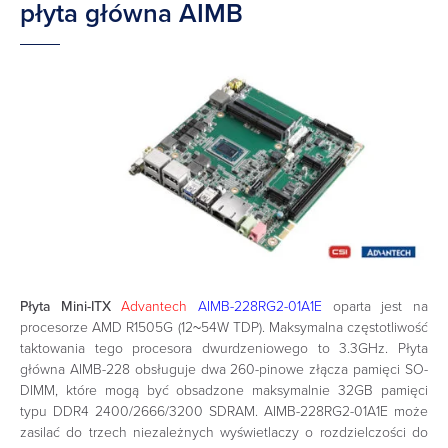
płyta główna AIMB
Płyta Mini-ITX
Advantech
AIMB-228RG2-01A1E
oparta jest na
procesorze AMD R1505G (12~54W TDP). Maksymalna częstotliwość
taktowania tego procesora dwurdzeniowego to 3.3GHz. Płyta
główna AIMB-228 obsługuje dwa 260-pinowe złącza pamięci SO-
DIMM, które mogą być obsadzone maksymalnie 32GB pamięci
typu DDR4 2400/2666/3200 SDRAM. AIMB-228RG2-01A1E może
zasilać do trzech niezależnych wyświetlaczy o rozdzielczości do