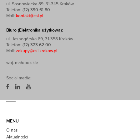
ul. Sosnowiecka 89, 31-345 Kraków
Telefon:
(12) 390 61 80
Mail:
kontakt@csi.pl
Biuro (Elektronika użytkowa):
ul. Jasnogórska 69, 31-358 Kraków
Telefon:
(12) 323 62 00
Mail:
zakupy@csi.krakow.pl
woj. małopolskie
Social media:
MENU
O nas
Aktualności