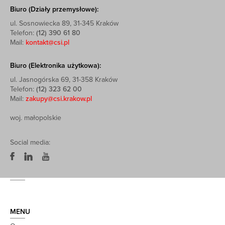
Biuro (Działy przemysłowe):
ul. Sosnowiecka 89, 31-345 Kraków
Telefon:
(12) 390 61 80
Mail:
kontakt@csi.pl
Biuro (Elektronika użytkowa):
ul. Jasnogórska 69, 31-358 Kraków
Telefon:
(12) 323 62 00
Mail:
zakupy@csi.krakow.pl
woj. małopolskie
Social media:
MENU