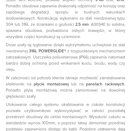
Ponadto obudowa zapewnia doskonałą odporność na korozję oraz
zapobiega degradacji sprzętu w trudnych warunkach
środowiskowych. Konstrukcję wykonano ze stali nierdzewnej typu
304 lub 316L ze ściankami o grubości
2,5 mm
. A30S4E to solidna,
spawana obudowa, pozbawiona ostrych krawędzi, w której
wszystkie części konstrukcji są uziemione.
Drzwi szafy są ryglowanie dzięki wytrzymałemu uchwytowi ze stali
nierdzewnej
316L POWERGLIDE®
z trzypunktowym mechanizmem
zatrzaskowym. Uszczelka poliuretanowa (IP66) zapewnia natomiast
bardzo dobrą ochronę przed wnikaniem kurzu, brudu, wody czy
oleju.
W zależności od potrzeb klienta istnieje możliwość zainstalowania
elektroniki na
płycie montażowej
lub na
panelach rackowych
.
Ponadto płytę montażową można zamontować na dowolnej
głębokości szafy.
Ulokowanie całego systemu okablowania w cokole konstrukcji
pozwala użytkownikowi wykorzystywać w całości pozostałą
przestrzeń obudowy do celów montażowych. Wysokość cokołu w
standardzie wynosi 100mm, a poprzez łatwy demontaż przedniej
podstawy zapewniono dostęp do kabli. Podobne ułatwienie dają