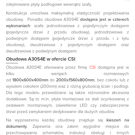
zdejmowane płyty podłogowe wewnątrz szafy.
Konstrukcja umożliwia maksymalną elastyczność projektowania
obudowy. Ponadto obudowa A30S4E
dostępna jest w czterech
wykonaniach
: szafa jednodrzwiowa z pojedynczym dostępem
(pojedyncze drzwi z przodu obudowy), jednodrzwiowa z
podwójnym dostępem (pojedyncze drzwi z przodu i z tyłu
obudowy), dwudrzwiowa z pojedynczym dostępem oraz
dwudrzwiowa z podwójnym dostępem.
Obudowa A30S4E w ofercie CSI
Obudowa A30S4E oferowana przez firmę
CSI
dostępna jest w
kilku wersjach rozmiarowych
od
1800x600x400mm
do
2000x1560x800mm
, bez cokołu lub z
wysokim cokołem (200mm) oraz z różną grubością ścian i podłogi.
Dla tego modelu przewidziane są także różnorodne akcesoria
dodatkowe. Są to m.in. płyta montażowa ze stali ocynkowanej z
zestawem montażowym, oświetlenie LED czy zabezpieczenie
drzwi przed zamykaniem dedykowane dla dużych obudów.
Na wyposażeniu każdej obudowy znajduje się
kieszeń na
dokumenty
. Zapewnia ona zatem wygodne miejsce do
przechowywania schematów, instrukcji obsługi i innych