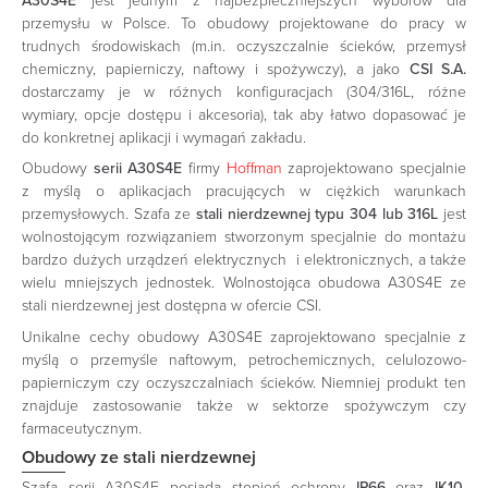
A30S4E
jest jednym z najbezpieczniejszych wyborów dla
przemysłu w Polsce. To obudowy projektowane do pracy w
trudnych środowiskach (m.in. oczyszczalnie ścieków, przemysł
chemiczny, papierniczy, naftowy i spożywczy), a jako
CSI S.A.
dostarczamy je w różnych konfiguracjach (304/316L, różne
wymiary, opcje dostępu i akcesoria), tak aby łatwo dopasować je
do konkretnej aplikacji i wymagań zakładu.
Obudowy
serii A30S4E
firmy
Hoffman
zaprojektowano specjalnie
z myślą o aplikacjach pracujących w ciężkich warunkach
przemysłowych. Szafa ze
stali nierdzewnej typu 304 lub 316L
jest
wolnostojącym rozwiązaniem stworzonym specjalnie do montażu
bardzo dużych urządzeń elektrycznych i elektronicznych, a także
wielu mniejszych jednostek. Wolnostojąca obudowa A30S4E ze
stali nierdzewnej jest dostępna w ofercie CSI.
Unikalne cechy obudowy A30S4E zaprojektowano specjalnie z
myślą o przemyśle naftowym, petrochemicznych, celulozowo-
papierniczym czy oczyszczalniach ścieków. Niemniej produkt ten
znajduje zastosowanie także w sektorze spożywczym czy
farmaceutycznym.
Obudowy ze stali nierdzewnej
Szafa serii A30S4E posiada stopień ochrony
IP66
oraz
IK10
.