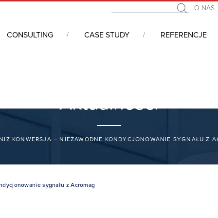
O NAS
CONSULTING
CASE STUDY
REFERENCJE
Aktualności
 NIŻ KONWERSJA – NIEZAWODNE KONDYCJONOWANIE SYGNAŁU Z 
ondycjonowanie sygnału z Acromag