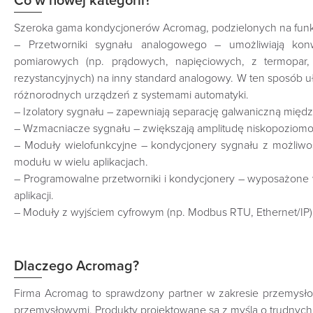
Co w nowej kategorii?
Szeroka gama kondycjonerów Acromag, podzielonych na funk
– Przetworniki sygnału analogowego – umożliwiają kon
pomiarowych (np. prądowych, napięciowych, z termopar,
rezystancyjnych) na inny standard analogowy. W ten sposób uła
różnorodnych urządzeń z systemami automatyki.
– Izolatory sygnału – zapewniają separację galwaniczną międ
– Wzmacniacze sygnału – zwiększają amplitudę niskopoziomowy
– Moduły wielofunkcyjne – kondycjonery sygnału z możliwo
modułu w wielu aplikacjach.
– Programowalne przetworniki i kondycjonery – wyposażone w 
aplikacji.
– Moduły z wyjściem cyfrowym (np. Modbus RTU, Ethernet/IP) 
Dlaczego Acromag?
Firma Acromag to sprawdzony partner w zakresie przemysło
przemysłowymi. Produkty projektowane są z myślą o trudnych