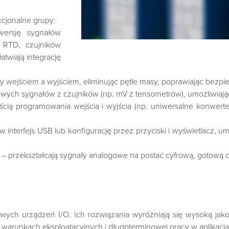
cjonalne grupy:
wersję sygnałów
 RTD, czujników
twiają integrację
zy wejściem a wyjściem, eliminując pętle masy, poprawiając bez
ch sygnałów z czujników (np. mV z tensometrów), umożliwiając 
ścią programowania wejścia i wyjścia (np. uniwersalne konwer
interfejs USB lub konfigurację przez przyciski i wyświetlacz, u
– przekształcają sygnały analogowe na postać cyfrową, gotową d
wych urządzeń I/O. Ich rozwiązania wyróżniają się wysoką jak
 warunkach eksploatacyjnych i długoterminowej pracy w aplikac