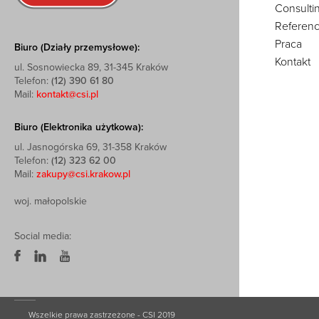
Consulti
Referenc
Praca
Biuro (Działy przemysłowe):
Kontakt
ul. Sosnowiecka 89, 31-345 Kraków
Telefon:
(12) 390 61 80
Mail:
kontakt@csi.pl
Biuro (Elektronika użytkowa):
ul. Jasnogórska 69, 31-358 Kraków
Telefon:
(12) 323 62 00
Mail:
zakupy@csi.krakow.pl
woj. małopolskie
Social media:
Wszelkie prawa zastrzeżone - CSI 2019