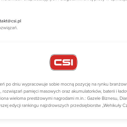
takt@csi.pl
ozwiązań.
dzień po dniu wypracowuje sobie mocną pozycję na rynku branżo
ch, rozwiązań pamięci masowych oraz akumulatorków, baterii i ład
a wieloma prestiżowymi nagrodami m.in.: Gazele Biznesu, Diame
szej edycji rankingu najzdrowszych przedsiębiorstw „Wehikuły C