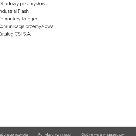
Obudowy przemysłowe
Industrial Flash
Komputery Rugged
Komunikacja przemysłowa
Katalog CSI S.A.
ważonego rozwoju
Polityka prywatności
Ogólne warunki sprzedaży