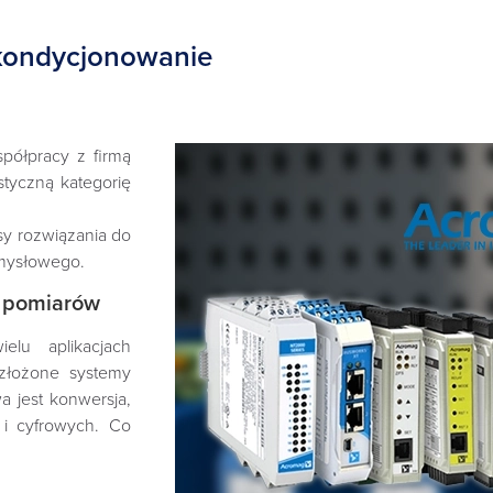
 kondycjonowanie
półpracy z firmą
tyczną kategorię
sy rozwiązania do
emysłowego.
h pomiarów
lu aplikacjach
 złożone systemy
 jest konwersja,
 i cyfrowych. Co