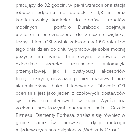
pracujący do 32 godzin, w pełni wzmocniona stacja
robocza odporna na upadek z 1,8 m oraz
konfigurowalny kontroler do dronów i robotów
mobilnych – portfolio Durabook obejmuje
urządzenia przeznaczone do znacznie większej
liczby… Firma CSI została założona w 1992 roku i od
tego dnia dzień po dniu wypracowuje sobie mocną
pozycję na rynku branżowym, zarówno w
dziedzinie szeroko rozumianej automatyki
przemysłowej, jak i dystrybucji akcesoriów
fotograficznych, rozwiązań pamięci masowych oraz
akumulatorków, baterii i ładowarek. Obecnie CSI
oceniania jest jako jeden z czołowych dostawców
systemów komputerowych w kraju. Wyróżniona
wieloma prestiżowymi nagrodami m.in.: Gazele
Biznesu, Diamenty Forbesa, znalazła się również w
gronie laureatów pierwszej edycji rankingu
najzdrowszych przedsiębiorstw „Wehikuły Czasu”.