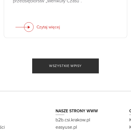
przedsiębiorstw „Wehikuły Czasu”.
Czytaj więcej
WSZYSTKIE WPISY
NASZE STRONY WWW
b2b.csi.krakow.pl
ści
easyuse.pl