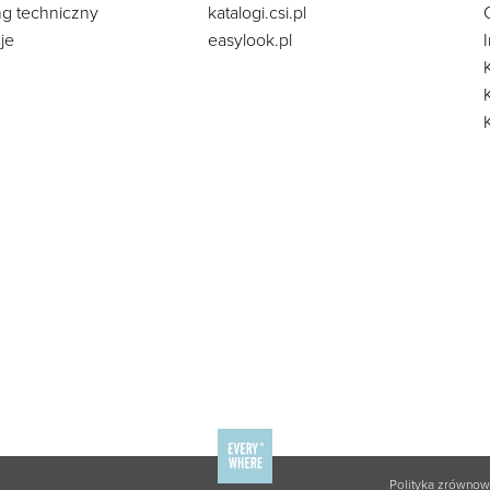
ng techniczny
katalogi.csi.pl
je
easylook.pl
Polityka zrówno