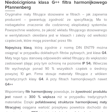
Niedościgniona klasa G++ filtra harmonijkowego
Pfannenberg
Oryginalne maty filtrujące stosowane w filtrach – jak zapewnia
producent – gwarantują zgodność ze specyfikacją. Ma to
niebagatelne znaczenie dla codziennej eksploatacji systemów.
Powszechnie wiadomo, że jakość wkładu filtrującego stosowanego
w wentylatorach określana jest w klasach i zależy od wielkości
cząsteczek, które mogą przenikać przez filtr.
Najwyższą klasą
, którą zgodnie z normą DIN EN779 można
osiągnąć w przypadku dokładnych filtrów pyłowych, jest klasa
G4
.
Maty tego typu stanowią odpowiedni wkład filtrujący do większości
zastosowań (dając przy tym ochronę na poziomie
IP 54
). Wówczas
filtr wychwytuje ponad 90 % wszystkich cząstek o średnicy
powyżej 10 μm. Firma stosuje materiały filtrujące z włókien
syntetycznych klasy
G4
.
A
przy filtrach harmonijkowych nawet
G4++
Wspomniany
filtr harmonijkowy
powoduje, że
żywotność produktu
jest
nawet o
300 % większa
niż w przypadku tradycyjnych
materiałów. Dzięki
pofałdowanej strukturze harmonijkowej maty
filtracyjnej
osiągana wartość przepływu powietrza dochodzi do