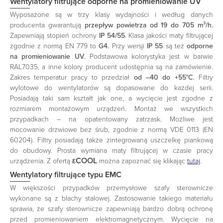
Wentylatory filtrujące odporne na promieniowanie UV
Wyposażone są w trzy klasy wydajności i według danych
producenta gwarantują
przepływ powietrza od 19 do 705 m³/h.
Zapewniają stopień ochrony
IP 54/55
.
Klasa jakości maty filtrującej
zgodnie z normą EN 779 to
G4.
Przy wersji
IP 55
są też
odporne
na promieniowanie UV
.
Podstawowa kolorystyka jest w barwie
RAL7035, a inne kolory producent udostępnia są na zamówienie.
Zakres temperatur
pracy to przedział
od –40 do +55°C
.
Filtry
wylotowe do wentylatorów są dopasowane do każdej serii.
Posiadają taki sam kształt jak one, a wycięcie jest zgodne z
rozmiarem montażowym urządzeń. Montaż we wszystkich
przypadkach – na opatentowany zatrzask. Możliwe jest
mocowanie drzwiowe bez śrub, zgodnie z normą VDE 0113 (EN
60204). Filtry posiadają także zintegrowaną uszczelkę piankową
do obudowy. Prosta wymiana maty filtrującej w czasie pracy
εCOOL
urządzenia. Z ofertą
można zapoznać się klikając
tutaj
.
Wentylatory filtrujące typu EMC
W większości przypadków przemysłowe szafy sterownicze
wykonane są z blachy stalowej. Zastosowanie takiego materiału
sprawia, że szafy sterownicze zapewniają bardzo dobrą ochronę
przed promieniowaniem elektromagnetycznym. Wycięcie na