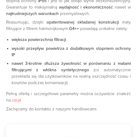
stopnia ochrony
IP55
i jest to jak dotąd wynik bezkonkurencyjny.
Gwarantuje to maksymalną
wydajność i ekonomiczność
nawet w
najtrudniejszych warunkach
przemysłowych.
Reasumując, dzięki
opatentowanej składanej konstrukcji
maty
filtrujące z filtrem harmonijkowym
G4++
posiadają unikalne zalety:
większa powierzchnia filtracji
wysoki przepływ powietrza z dodatkowym stopniem ochrony
IP
nawet 3-krotnie dłuższa żywotność w porównaniu z matami
filtrującymi z włókna syntetycznego
(co automatycznie
przekłada się dla użytkowników na realną oszczędność czasu i
kosztów podczas konserwacji)
Pełną ofertę i szczegółowe parametry można oczywiście znaleźć
na
csi.pl
Zachęcamy do kontaktu z naszymi handlowcami.