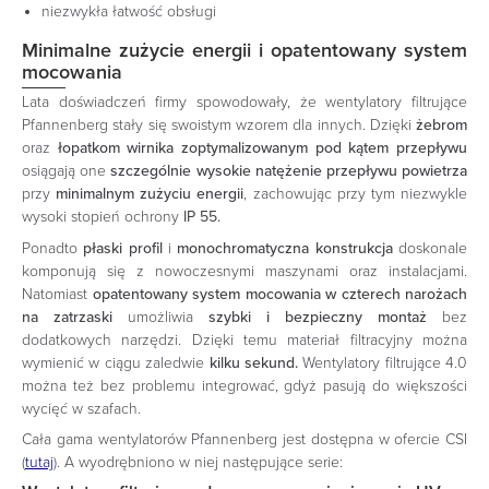
niezwykła łatwość obsługi
Minimalne zużycie energii i opatentowany system
mocowania
Lata doświadczeń firmy spowodowały, że wentylatory filtrujące
Pfannenberg stały się swoistym wzorem dla innych. Dzięki
żebrom
oraz
łopatkom wirnika
zoptymalizowanym pod kątem przepływu
osiągają one
szczególnie wysokie natężenie przepływu powietrza
przy
minimalnym zużyciu energii
, zachowując przy tym niezwykle
wysoki stopień ochrony
IP 55.
Ponadto
płaski profil
i
monochromatyczna konstrukcja
doskonale
komponują się z nowoczesnymi maszynami oraz instalacjami.
Natomiast
opatentowany system mocowania w czterech narożach
na zatrzaski
umożliwia
szybki i bezpieczny montaż
bez
dodatkowych narzędzi.
Dzięki temu materiał filtracyjny można
wymienić w ciągu zaledwie
kilku sekund.
Wentylatory filtrujące 4.0
można też bez problemu integrować, gdyż pasują do większości
wycięć w szafach.
Cała gama wentylatorów Pfannenberg jest dostępna w ofercie CSI
(
tutaj
). A wyodrębniono w niej następujące serie: