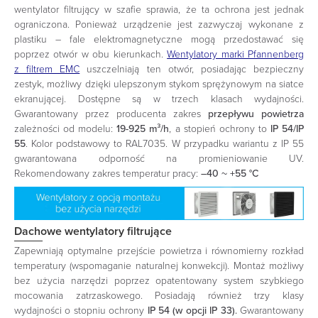
wentylator filtrujący w szafie sprawia, że ta ochrona jest jednak
ograniczona. Ponieważ
urządzenie jest zazwyczaj wykonane z
plastiku – fale elektromagnetyczne mogą przedostawać się
poprzez otwór w obu kierunkach.
Wentylatory marki Pfannenberg
z filtrem EMC
uszczelniają ten otwór, posiadając bezpieczny
zestyk, możliwy dzięki ulepszonym stykom sprężynowym na siatce
ekranującej. Dostępne są w trzech klasach wydajności.
Gwarantowany przez producenta zakres
przepływu powietrza
zależności od modelu:
19-925 m³/h
, a stopień ochrony to
IP 54/IP
55
. Kolor podstawowy to RAL7035. W przypadku wariantu z IP 55
gwarantowana odporność na promieniowanie UV.
Rekomendowany zakres temperatur
pracy:
–40 ~ +55 °C
Dachowe wentylatory filtrujące
Zapewniają optymalne przejście powietrza i równomierny rozkład
temperatury (wspomaganie naturalnej konwekcji). Montaż możliwy
bez użycia narzędzi poprzez opatentowany system szybkiego
mocowania zatrzaskowego. Posiadają również trzy klasy
wydajności o stopniu ochrony
IP 54 (w opcji IP 33)
.
Gwarantowany