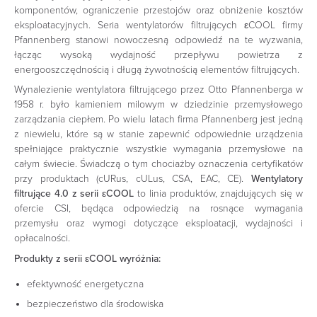
komponentów, ograniczenie przestojów oraz obniżenie kosztów
eksploatacyjnych. Seria wentylatorów filtrujących εCOOL firmy
Pfannenberg stanowi nowoczesną odpowiedź na te wyzwania,
łącząc wysoką wydajność przepływu powietrza z
energooszczędnością i długą żywotnością elementów filtrujących.
Wynalezienie wentylatora filtrującego przez Otto Pfannenberga w
1958 r. było kamieniem milowym w dziedzinie przemysłowego
zarządzania ciepłem. Po wielu latach firma Pfannenberg jest jedną
z niewielu, które są w stanie zapewnić odpowiednie urządzenia
spełniające praktycznie wszystkie wymagania przemysłowe na
całym świecie. Świadczą o tym chociażby oznaczenia certyfikatów
przy produktach (cURus, cULus, CSA, EAC, CE).
Wentylatory
filtrujące 4.0 z serii εCOOL
to linia produktów, znajdujących się w
ofercie CSI, będąca odpowiedzią na rosnące wymagania
przemysłu oraz wymogi dotyczące eksploatacji, wydajności i
opłacalności.
Produkty z serii εCOOL wyróżnia:
efektywność energetyczna
bezpieczeństwo dla środowiska