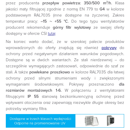
przez producenta
przepływ powietrza: 350/500 m³/h
.
Klasa
jakości maty filtrującej zgodnie z normą EN 779 to
G4
w kolorze
podstawowym RAL7035 (inne dostępne na życzenie). Zakres
temperatur pracy:
–15 ~ +55 °C
.
Do tego typu wentylatorów
producent rekomenduje
górny filtr wylotowy
ze swojej oferty
dostępny w ofercie CSI
tutaj
Na koniec warto dodać, że w szerokiej palecie produktów
wprowadzonych do oferty znajdują się również
pokrywy
do
ochrony przed negatywnym działaniem warunków pogodowych.
Dostępne są w dwóch wariantach. Ze stali nierdzewnej – do
szczególnie wymagających zastosowań, odpowiednie do szaf ze
stali. A także
powlekane proszkowo
w kolorze RAL7035 dla łatwej
ochrony przed silnymi strumieniami wody i zwiększonymi
wymaganiami środowiskowymi. Pokrywy przeznaczono
dla
rozmiarów montażowych 1-6.
W połączeniu z wentylatorami
filtrującymi
IP 55
stanowią bezkonkurencyjną ochronę przed
wpływami otoczenia oraz zapewniają niezwykle długie okresy bez
potrzeby wymiany filtra.