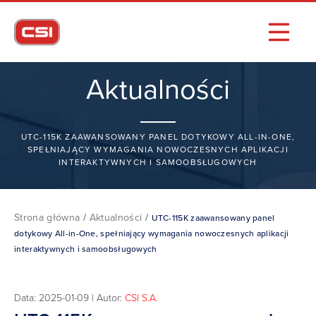
Aktualności
UTC-115K ZAAWANSOWANY PANEL DOTYKOWY ALL-IN-ONE,
SPEŁNIAJĄCY WYMAGANIA NOWOCZESNYCH APLIKACJI
INTERAKTYWNYCH I SAMOOBSŁUGOWYCH
Strona główna
/
Aktualności
/
UTC-115K zaawansowany panel
dotykowy All-in-One, spełniający wymagania nowoczesnych aplikacji
interaktywnych i samoobsługowych
Data: 2025-01-09 | Autor:
CSI S.A.