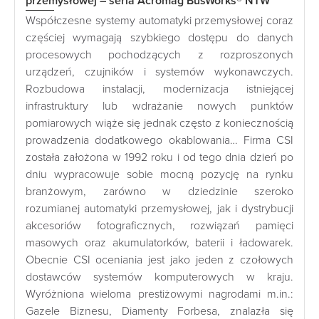
przemysłowej – seria Acromag BusWorks® NTW
Współczesne systemy automatyki przemysłowej coraz
częściej wymagają szybkiego dostępu do danych
procesowych pochodzących z rozproszonych
urządzeń, czujników i systemów wykonawczych.
Rozbudowa instalacji, modernizacja istniejącej
infrastruktury lub wdrażanie nowych punktów
pomiarowych wiąże się jednak często z koniecznością
prowadzenia dodatkowego okablowania… Firma CSI
została założona w 1992 roku i od tego dnia dzień po
dniu wypracowuje sobie mocną pozycję na rynku
branżowym, zarówno w dziedzinie szeroko
rozumianej automatyki przemysłowej, jak i dystrybucji
akcesoriów fotograficznych, rozwiązań pamięci
masowych oraz akumulatorków, baterii i ładowarek.
Obecnie CSI oceniania jest jako jeden z czołowych
dostawców systemów komputerowych w kraju.
Wyróżniona wieloma prestiżowymi nagrodami m.in.:
Gazele Biznesu, Diamenty Forbesa, znalazła się