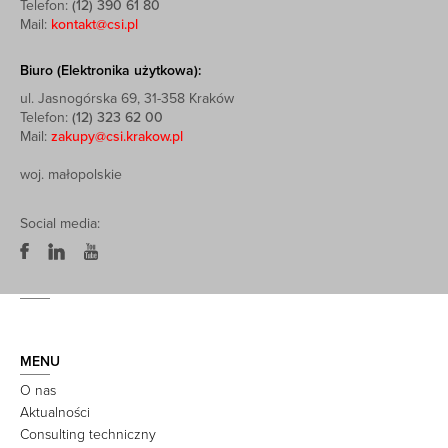
Telefon:
(12) 390 61 80
Mail:
kontakt@csi.pl
Biuro (Elektronika użytkowa):
ul. Jasnogórska 69, 31-358 Kraków
Telefon:
(12) 323 62 00
Mail:
zakupy@csi.krakow.pl
woj. małopolskie
Social media:
MENU
O nas
Aktualności
Consulting techniczny