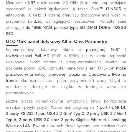
Mianowicie
N97
o taktowaniu 2,0 GHz (4 rdzenie), zapewniający
wydajność w lekkich aplikacjach. A także Core™
i3-N305
o
taktowaniu 1,8 GHz (8 rdzeni), oferujący dodatkowe możliwości w
przypadku bardziej wymagających zastosowań. Ponadto seria
obsługuje
do 16GB RAM pamięci typu SO-DIMM DDR5
i
128GB
SSD.
UTC-115K panel dotykowy All-in-One. Parametry
Pojemnościowy dotykowy
ekran o przekątnej 15,6’’
i
rozdzielczości Full HD
(1920 x 1080) jest w stanie zapewnić
doskonałą jakość obrazu z przepuszczalnością światła na
poziomie ponad 85%. Komputer panelowy z serii UTC-115K
może
pracować w orientacji pionowej i poziomej. Obudowa z IP65 na
froncie
skutecznie chroni przed zapyleniem i wodą. Czyni to
urządzenie idealnym do użytku w trudnych warunkach
przemysłowych.
Liczne złącza komunikacyjne umożliwiają łatwą konfigurację
urządzeń peryferyjnych. Wśród nich znajdują się:
1 port HDMI 1.4,
2 porty RS-232, 1 port USB 3.2 Gen1 Typ C, 2 porty USB 3.2 Gen1
Typ-A, 2 porty USB 2.0 oraz 2 porty Gigabit Ethernet z obsługą
Wake-on-LAN.
Ewentualna rozbudowa systemu jest możliwa także