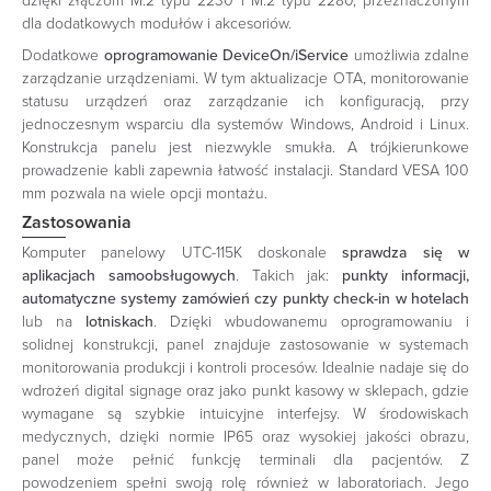
dzięki złączom M.2 typu 2230 i M.2 typu 2280, przeznaczonym
dla dodatkowych modułów i akcesoriów.
Dodatkowe
oprogramowanie DeviceOn/iService
umożliwia zdalne
zarządzanie urządzeniami. W tym aktualizacje OTA, monitorowanie
statusu urządzeń oraz zarządzanie ich konfiguracją, przy
jednoczesnym wsparciu dla systemów Windows, Android i Linux.
Konstrukcja panelu jest niezwykle smukła. A trójkierunkowe
prowadzenie kabli zapewnia łatwość instalacji. Standard VESA 100
mm pozwala na wiele opcji montażu.
Zastosowania
Komputer panelowy UTC-115K doskonale
sprawdza się w
aplikacjach samoobsługowych
. Takich jak:
punkty informacji,
automatyczne systemy zamówień czy punkty check-in w hotelach
lub na
lotniskach
. Dzięki wbudowanemu oprogramowaniu i
solidnej konstrukcji, panel znajduje zastosowanie w systemach
monitorowania produkcji i kontroli procesów. Idealnie nadaje się do
wdrożeń digital signage oraz jako punkt kasowy w sklepach, gdzie
wymagane są szybkie intuicyjne interfejsy. W środowiskach
medycznych, dzięki normie IP65 oraz wysokiej jakości obrazu,
panel może pełnić funkcję terminali dla pacjentów. Z
powodzeniem spełni swoją rolę również w laboratoriach. Jego