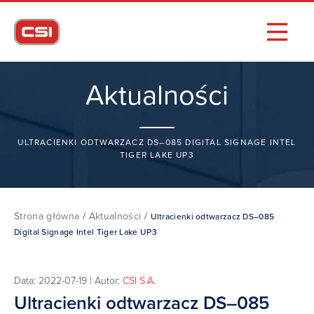
Aktualności
ULTRACIENKI ODTWARZACZ DS–085 DIGITAL SIGNAGE INTEL
TIGER LAKE UP3
Strona główna
/
Aktualności
/
Ultracienki odtwarzacz DS–085
Digital Signage Intel Tiger Lake UP3
Data: 2022-07-19 | Autor:
CSI S.A.
Ultracienki odtwarzacz DS–085