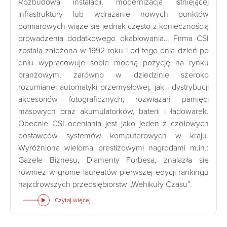
Rozbudowa instalacji, modernizacja istniejącej
infrastruktury lub wdrażanie nowych punktów
pomiarowych wiąże się jednak często z koniecznością
prowadzenia dodatkowego okablowania… Firma CSI
została założona w 1992 roku i od tego dnia dzień po
dniu wypracowuje sobie mocną pozycję na rynku
branżowym, zarówno w dziedzinie szeroko
rozumianej automatyki przemysłowej, jak i dystrybucji
akcesoriów fotograficznych, rozwiązań pamięci
masowych oraz akumulatorków, baterii i ładowarek.
Obecnie CSI oceniania jest jako jeden z czołowych
dostawców systemów komputerowych w kraju.
Wyróżniona wieloma prestiżowymi nagrodami m.in.:
Gazele Biznesu, Diamenty Forbesa, znalazła się
również w gronie laureatów pierwszej edycji rankingu
najzdrowszych przedsiębiorstw „Wehikuły Czasu”.
Czytaj więcej