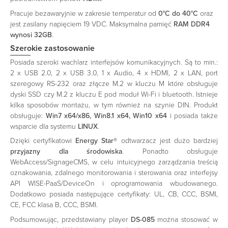
Pracuje bezawaryjnie w zakresie temperatur od
0°C do 40°C
oraz
jest zasilany napięciem 19 VDC. Maksymalna pamięć
RAM DDR4
wynosi 32GB
.
Szerokie zastosowanie
Posiada szeroki wachlarz interfejsów komunikacyjnych. Są to min.:
2 x USB 2.0, 2 x USB 3.0, 1 x Audio, 4 x HDMI, 2 x LAN, port
szeregowy RS-232 oraz złącze M.2 w kluczu M które obsługuje
dyski SSD czy M.2 z kluczu E pod moduł Wi-Fi i bluetooth. Istnieje
kilka sposobów montażu, w tym również na szynie DIN. Produkt
obsługuje:
Win7 x64/x86, Win8.1 x64, Win10 x64
i posiada także
wsparcie dla systemu
LINUX
.
Dzięki certyfikatowi
Energy Star®
odtwarzacz jest dużo bardziej
przyjazny dla środowiska
. Ponadto obsługuje
WebAccess/SignageCMS, w celu intuicyjnego zarządzania treścią
oznakowania, zdalnego monitorowania i sterowania oraz interfejsy
API WISE-PaaS/DeviceOn i oprogramowania wbudowanego.
Dodatkowo posiada następujące certyfikaty: UL, CB, CCC, BSMI,
CE, FCC klasa B, CCC, BSMI.
Podsumowując, przedstawiany player
DS-085
można stosować w