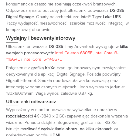
konsumenckie często nie spełniają oczekiwań branżowych.
Odpowiedzią na te potrzeby jest ultracienki odtwarzacz
DS-085
Digital Signage
. Oparty na architekturze
Intel® Tiger Lake UP3
łączy wydajność, niezawodność i szerokie możliwości integracji w
kompaktowej obudowie.
Wydajny i
bezwentylatorowy
Ultracienki odtwarzacz
DS-085
firmy Advantech występuje w
kilku
wersjach procesorowych:
Intel Celeron 6305E
,
Intel Core i3-
1115G4E
i
Intel Core i5-1145G7E
Połączenie z
grafiką IrisXe
czyni go innowacyjnym rozwiązaniem
dedykowanym dla aplikacji Digital Signage. Posiada podwójny
Gigabit Ethernet. Smukła obudowa ułatwia konserwację oraz
integrację w ograniczonych miejscach. Jego wymiary to jedynie:
180x190x19mm. Waga wynosi zaledwie 0,87 kg.
Ultracienki odtwarzacz
Wyposażony w monitor pozwala na wyświetlanie obrazów w
rozdzielczości 4K
(3840 x 2160) zapewniając doskonałe wrażenia
wizualne. Ponadto dzięki zintegrowanej grafice Intel iRIS Xe
istnieje
możliwość wyświetlania obrazu na kilku ekranach
za
pośrednictwem portów
HDMI
.