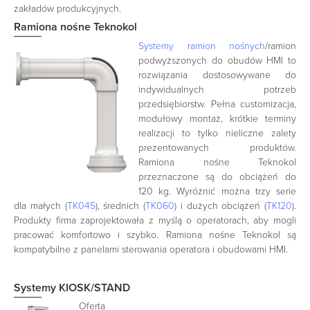
zakładów produkcyjnych.
Ramiona nośne Teknokol
Systemy ramion nośnych
/ramion
podwyższonych do obudów HMI to
rozwiązania dostosowywane do
indywidualnych potrzeb
przedsiębiorstw. Pełna customizacja,
modułowy montaż, krótkie terminy
realizacji to tylko nieliczne zalety
prezentowanych produktów.
Ramiona nośne Teknokol
przeznaczone są do obciążeń do
120 kg. Wyróżnić można trzy serie
dla małych (
TK045
), średnich (
TK060
) i dużych obciążeń (
TK120
).
Produkty firma zaprojektowała z myślą o operatorach, aby mogli
pracować komfortowo i szybko. Ramiona nośne Teknokol są
kompatybilne z panelami sterowania operatora i obudowami HMI.
Systemy KIOSK/STAND
Oferta