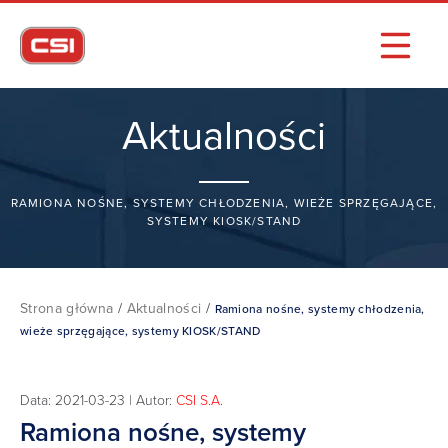
Aktualności
RAMIONA NOŚNE, SYSTEMY CHŁODZENIA, WIEŻE SPRZĘGAJĄCE,
SYSTEMY KIOSK/STAND
Strona główna
/
Aktualności
/
Ramiona nośne, systemy chłodzenia,
wieże sprzęgające, systemy KIOSK/STAND
Data: 2021-03-23 | Autor:
CSI S.A.
Ramiona nośne, systemy