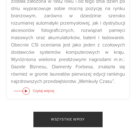
została założona w 1992 roku i od tego dnia dzień po
dniu wypracowuje sobie mocną pozycję na rynku
branżowym, zarówno w dziedzinie szeroko
rozumianej automatyki przemysłowej, jak i dystrybucji
akcesoriów fotograficznych, rozwiązań pamięci
masowych oraz akumulatorków, baterii i ładowarek.
Obecnie CSI oceniania jest jako jeden z czołowych
dostawców systemów komputerowych w kraju.
Wyróżniona wieloma prestiżowymi nagrodami m.in.:
Gazele Biznesu, Diamenty Forbesa, znalazła się
również w gronie laureatów pierwszej edycji rankingu
najzdrowszych przedsiębiorstw „Wehikuły Czasu”.
Czytaj więcej
WSZYSTKIE WPISY