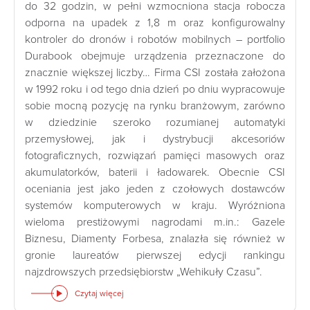
do 32 godzin, w pełni wzmocniona stacja robocza
odporna na upadek z 1,8 m oraz konfigurowalny
kontroler do dronów i robotów mobilnych – portfolio
Durabook obejmuje urządzenia przeznaczone do
znacznie większej liczby… Firma CSI została założona
w 1992 roku i od tego dnia dzień po dniu wypracowuje
sobie mocną pozycję na rynku branżowym, zarówno
w dziedzinie szeroko rozumianej automatyki
przemysłowej, jak i dystrybucji akcesoriów
fotograficznych, rozwiązań pamięci masowych oraz
akumulatorków, baterii i ładowarek. Obecnie CSI
oceniania jest jako jeden z czołowych dostawców
systemów komputerowych w kraju. Wyróżniona
wieloma prestiżowymi nagrodami m.in.: Gazele
Biznesu, Diamenty Forbesa, znalazła się również w
gronie laureatów pierwszej edycji rankingu
najzdrowszych przedsiębiorstw „Wehikuły Czasu”.
Czytaj więcej