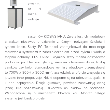
zawiera,
aż 4
różne
rodzaje
systemów KIOSK/STAND. Zaletą jest ich modułowy
charakter, niezawodne działanie z różnymi rodzajami ścieków i
typami kabin. Szafy PC Teknokol zaprojektował do mobilnego
sterowania systemami z zabezpieczeniem przed pyłem i wodą o
stopniu ochrony IP65. Układ i wymiary szafy można dostosować
podobnie jak filtry, wentylatory, kierunek otwierania drzwi, liczbę
zamków czy kolor. Standardowe wymiary obudowy przemysłowej
to 700W x 800H x 300D (mm), aczkolwiek w ofercie znajdują się
jeszcze inne propozycje. Nóżki odporne są na uderzenia, spalanie
i inne naprężenia. Dzięki gumowej powłoce zapewniają cichą
jazdę. Nie pozostawiają uszkodzeń ani śladów na podłodze.
Wzbogacone są o mechanizm blokady kół. Montaż całego
systemu jest bardzo prosty.