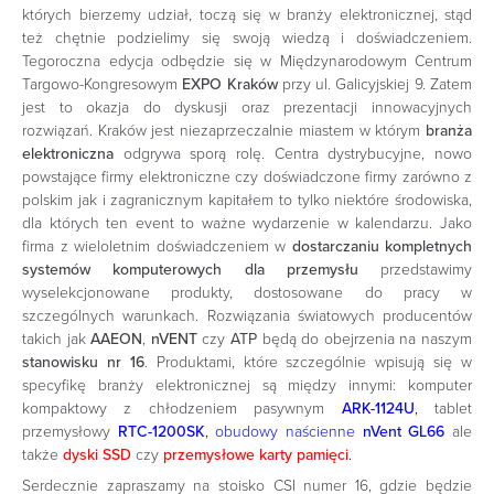
których bierzemy udział, toczą się w branży elektronicznej, stąd
też chętnie podzielimy się swoją wiedzą i doświadczeniem.
Tegoroczna edycja odbędzie się w Międzynarodowym Centrum
Targowo-Kongresowym
EXPO Kraków
przy ul. Galicyjskiej 9. Zatem
jest to okazja do dyskusji oraz prezentacji innowacyjnych
rozwiązań. Kraków jest niezaprzeczalnie miastem w którym
branża
elektroniczna
odgrywa sporą rolę. Centra dystrybucyjne, nowo
powstające firmy elektroniczne czy doświadczone firmy zarówno z
polskim jak i zagranicznym kapitałem to tylko niektóre środowiska,
dla których ten event to ważne wydarzenie w kalendarzu. Jako
firma z wieloletnim doświadczeniem w
dostarczaniu kompletnych
systemów komputerowych dla przemysłu
przedstawimy
wyselekcjonowane produkty, dostosowane do pracy w
szczególnych warunkach. Rozwiązania światowych producentów
takich jak
AAEON
,
nVENT
czy
ATP
będą do obejrzenia na naszym
stanowisku nr 16
. Produktami, które szczególnie wpisują się w
specyfikę branży elektronicznej są między innymi: komputer
kompaktowy z chłodzeniem pasywnym
ARK-1124U
,
tablet
przemysłowy
RTC-1200SK
,
obudowy naścienne
nVent GL66
ale
także
dyski SSD
czy
przemysłowe karty pamięci
.
Serdecznie zapraszamy na stoisko CSI numer 16, gdzie będzie