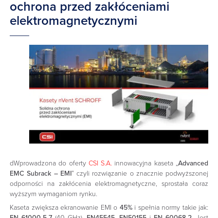
ochrona przed zakłóceniami
elektromagnetycznymi
dWprowadzona do oferty
CSI S.A.
innowacyjna kaseta „
Advanced
EMC Subrack – EMI
” czyli rozwiązanie o znacznie podwyższonej
odporności na zakłócenia elektromagnetyczne, sprostała coraz
wyższym wymaganiom rynku.
Kaseta zwiększa ekranowanie EMI o
45%
i spełnia normy takie jak:
EN 61000-5-7
(40 GHz),
EN45545
,
EN50155
i
EN 60068-2
. Jest