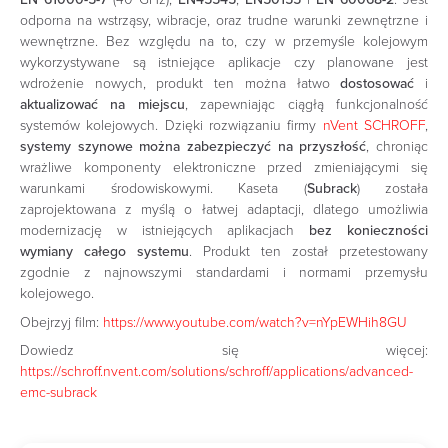
odporna na wstrząsy, wibracje, oraz trudne warunki zewnętrzne i
wewnętrzne. Bez względu na to, czy w przemyśle kolejowym
wykorzystywane są istniejące aplikacje czy planowane jest
wdrożenie nowych, produkt ten można łatwo
dostosować
i
aktualizować na miejscu
, zapewniając ciągłą funkcjonalność
systemów kolejowych. Dzięki rozwiązaniu firmy
nVent SCHROFF
,
systemy szynowe można zabezpieczyć na przyszłość
, chroniąc
wrażliwe komponenty elektroniczne przed zmieniającymi się
warunkami środowiskowymi. Kaseta (
Subrack
) została
zaprojektowana z myślą o łatwej adaptacji, dlatego umożliwia
modernizację w istniejących aplikacjach
bez konieczności
wymiany całego systemu
. Produkt ten został przetestowany
zgodnie z najnowszymi standardami i normami przemysłu
kolejowego.
Obejrzyj film:
https://www.youtube.com/watch?v=nYpEWHih8GU
Dowiedz się więcej:
https://schroff.nvent.com/solutions/schroff/applications/advanced-
emc-subrack