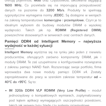
oferują pojemność
16Gb
oraz częstotliwość taktowania sięgającą
1600 MHz.
Co przekłada się na imponującą przepustowość
danych na poziomie do
3200 Mb/s
. Produkty te spełniają
rygorystyczne wymagania normy
JEDEC.
Są dostępne w wersjach
na zakresy temperaturowe
komercyjne
i
przemysłowe.
Czyni je to
idealnym wyborem do budowy modułów DRAM o wysokiej
wydajności. Takich jak np.
RDIMM (Registered DIMM)
powszechnie stosowanych w serwerach oraz centrach danych.
Pamięci DDR4 od Intelligent Memory – najwyższa
wydajność w każdej sytuacji
Intelligent Memory
wyróżnia się na rynku jako jeden z niewielu
producentów, oferujących zarówno komponenty DRAM, jak i
moduły DRAM. Te zaś uzupełnione o konfigurowalne rozwiązania
z zakresu pamięci NAND flash. Rozszerzając swoje portfolio, firma
wprowadza dwa nowe moduły pamięci DDR4 x4. Zostały
zaprojektowane do pracy w szerokim zakresie temperatur
od –
40°C do +95°C
. Są to:
IM 32Gb DDR4 VLP RDIMM (Very Low Profile)
– moduł
jednorzędowy o kompaktowych wymiarach, zoptymalizowany
pod kątem aplikacji wymagających oszczędności przestrzeni,
takich jak serwery typu blade czy systemy przemysłowe.