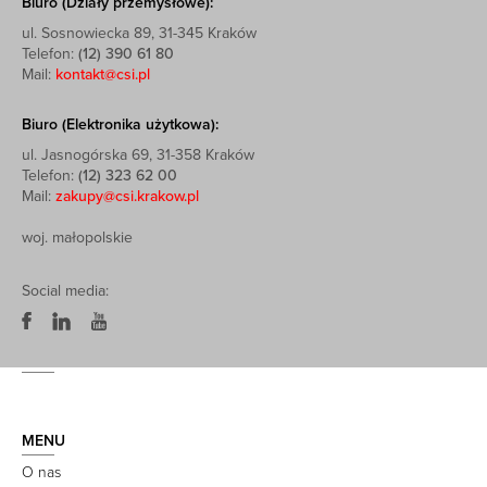
Biuro (Działy przemysłowe):
ul. Sosnowiecka 89, 31-345 Kraków
Telefon:
(12) 390 61 80
Mail:
kontakt@csi.pl
Biuro (Elektronika użytkowa):
ul. Jasnogórska 69, 31-358 Kraków
Telefon:
(12) 323 62 00
Mail:
zakupy@csi.krakow.pl
woj. małopolskie
Social media:
MENU
O nas