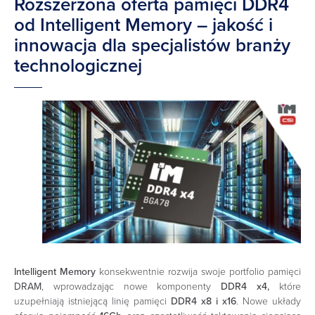
Rozszerzona oferta pamięci DDR4
od Intelligent Memory – jakość i
innowacja dla specjalistów branży
technologicznej
Intelligent Memory
konsekwentnie rozwija swoje portfolio pamięci
DRAM
, wprowadzając nowe komponenty
DDR4 x4,
które
uzupełniają istniejącą linię pamięci
DDR4 x8
i
x16
. Nowe układy