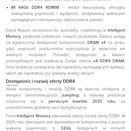
IM 64Gb DDR4 RDIMM
– moduł dwurzędowy, oferujący
maksymalną pojemność i wydajność, dedykowany aplikacjom
wymagającym intensywnego wykorzystania pamięci.
David Raquet, wiceprezes ds. sprzedaży i marketingu w
Intelligent
Memory
, podkreśla unikalność nowych produktów. Zwraca uwagę
na ograniczoną dostępność komponentów
DRAM x4
na rynku,
gdyż większość producentów wykorzystuje je wyłącznie we
własnych modułach. Ponadto, dostępność w klasach
przemysłowych jest rzadkością. Dzięki ofercie
x4 DDR4 DRAM
,
firma dostarcza rozwiązania dla najbardziej wymagających aplikacji,
takich jak rejestratory czy systemy analizy danych.
Dostępność i rozwój oferty DDR4
Nowe komponenty i moduły DDR4 są obecnie dostępne w
wersjach demonstracyjnych (
sampling
), a masowa produkcja
rozpocznie się w
pierwszym kwartale 2025 roku
, za
pośrednictwem globalnej sieci dystrybucyjnej.
Firma
Intelligent Memory
zapowiada dalszy rozwój oferty DDR4. W
2025 roku planowane jest wprowadzenie komponentów o jeszcze
większej pojemności, tj.
32Gb
, dostępnych w różnych