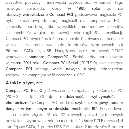
wszystkie potrzeby i możliwości użyteczności w ramach tego
nowego standardu. Kiedy
w 1995 roku
po raz
pierwszy
wprowadzono Compact PCI
, podstawowa magistrala PCI
była standardową strukturą magistrali dla komputerów PC i
stanowiła podstawę dla wszystkich producentów układów
scalonych. Ze względu na rozwój technologii PC, specyfikację
Compact PCI również należało uaktualnić. Przetwarzanie danych z
większą szybkością wymagało interfejsów szeregowych jak
Ethernet, SATA czy USB. Napędzany przez ten rozwój PICMG
wprowadził
standard CompactPCI Serial,
który opublikowano
w
marcu 2011 roku
.
Compact PCI Serial
(CPCI.S-0) jako następca
Compact PCI
oferuje
wiele nowych funkcji
jednocześnie
zachowując kompatybilność wsteczną z CPCI.
A także o tym, że:
Compact PCI PlusIO
jest wstecznie kompatybilny z Compact PCI
(PICMG 2.0). Oferuje
modularność, wytrzymałość i
ekonomiczność
Compact PCI, dodając
szybki, szeregowy transfer
danych w tym samym środowisku mechaniki 19″.
Przykładowo,
liczba pinów złącza J2 dla 32-bitowych gniazd systemowych
pozwala na wyprowadzenie na magistrali 4 złączy PCI Express x1, 4
interfejsów SATA, 4 portów USB 2.0, a także 2 interfejsów Ethernet