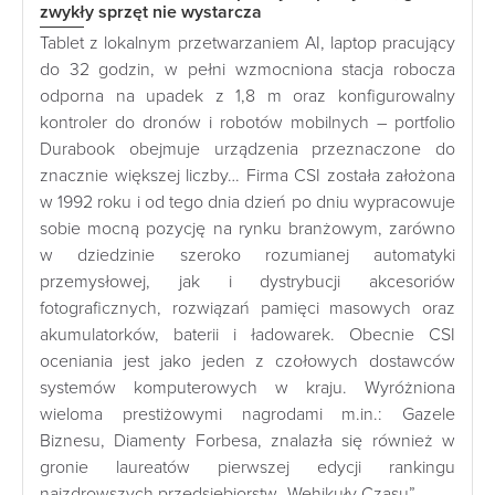
zwykły sprzęt nie wystarcza
Tablet z lokalnym przetwarzaniem AI, laptop pracujący
do 32 godzin, w pełni wzmocniona stacja robocza
odporna na upadek z 1,8 m oraz konfigurowalny
kontroler do dronów i robotów mobilnych – portfolio
Durabook obejmuje urządzenia przeznaczone do
znacznie większej liczby… Firma CSI została założona
w 1992 roku i od tego dnia dzień po dniu wypracowuje
sobie mocną pozycję na rynku branżowym, zarówno
w dziedzinie szeroko rozumianej automatyki
przemysłowej, jak i dystrybucji akcesoriów
fotograficznych, rozwiązań pamięci masowych oraz
akumulatorków, baterii i ładowarek. Obecnie CSI
oceniania jest jako jeden z czołowych dostawców
systemów komputerowych w kraju. Wyróżniona
wieloma prestiżowymi nagrodami m.in.: Gazele
Biznesu, Diamenty Forbesa, znalazła się również w
gronie laureatów pierwszej edycji rankingu
najzdrowszych przedsiębiorstw „Wehikuły Czasu”.