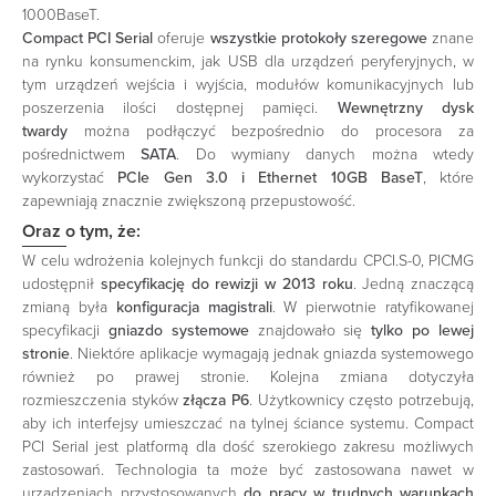
1000BaseT.
Compact PCI Serial
oferuje
wszystkie
protokoły szeregowe
znane
na rynku konsumenckim, jak USB dla urządzeń peryferyjnych, w
tym urządzeń wejścia i wyjścia, modułów komunikacyjnych lub
poszerzenia ilości dostępnej pamięci.
Wewnętrzny dysk
twardy
można podłączyć bezpośrednio do procesora za
pośrednictwem
SATA
. Do wymiany danych można wtedy
wykorzystać
PCIe Gen 3.0 i Ethernet 10GB BaseT
, które
zapewniają znacznie zwiększoną przepustowość.
Oraz o tym, że:
W celu wdrożenia kolejnych funkcji do standardu CPCI.S-0, PICMG
udostępnił
specyfikację do rewizji w 2013 roku
. Jedną znaczącą
zmianą była
konfiguracja magistrali
. W pierwotnie ratyfikowanej
specyfikacji
gniazdo systemowe
znajdowało się
tylko po lewej
stronie
. Niektóre aplikacje wymagają jednak gniazda systemowego
również po prawej stronie. Kolejna zmiana dotyczyła
rozmieszczenia styków
złącza P6
. Użytkownicy często potrzebują,
aby ich interfejsy umieszczać na tylnej ściance systemu. Compact
PCI Serial jest platformą dla dość szerokiego zakresu możliwych
zastosowań. Technologia ta może być zastosowana nawet w
urządzeniach przystosowanych
do pracy w trudnych warunkach