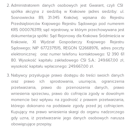
Administratorem danych osobowych jest Gwarant, czyli CSI
spółka akcyjna z siedzibą w Krakowie (adres siedziby: ul.
Sosnowiecka 89, 31-345 Kraków); wpisana do Rejestru
Przedsiębiorców Krajowego Rejestru Sądowego pod numerem
KRS 0000763119; sąd rejestrowy, w którym przechowywana jest
dokumentacja spółki: Sąd Rejonowy dla Krakowa Śródmieścia w
Krakowie, XI Wydział Gospodarczy Krajowego Rejestru
Sądowego; NIP 6772371515, REGON 122668976, adres poczty
elektronicznej: oraz numer telefonu kontaktowego: 12 390 61
80. Wysokość kapitału zakładowego CSI S.A.: 249.667,00 zł,
wysokość kapitału wpłaconego: 249.667,00 zł.
Nabywcy przysługuje prawo dostępu do treści swoich danych
oraz prawo ich sprostowania, usunięcia, ograniczenia
przetwarzania, prawo do przenoszenia danych, prawo
wniesienia sprzeciwu, prawo do cofnięcia zgody w dowolnym
momencie bez wpływu na zgodność z prawem przetwarzania,
którego dokonano na podstawie zgody przed jej cofnięciem.
Kupujący ma prawo wniesienia skargi do organu nadzorczego
gdy uzna, iż przetwarzanie jego danych osobowych narusza
obowiązujące przepisy.