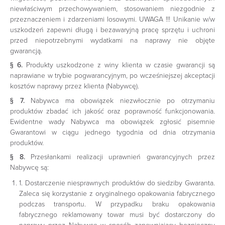
niewłaściwym przechowywaniem, stosowaniem niezgodnie z
przeznaczeniem i zdarzeniami losowymi. UWAGA !!! Unikanie w/w
uszkodzeń zapewni długą i bezawaryjną pracę sprzętu i uchroni
przed niepotrzebnymi wydatkami na naprawy nie objęte
gwarancją.
§ 6.
Produkty uszkodzone z winy klienta w czasie gwarancji są
naprawiane w trybie pogwarancyjnym, po wcześniejszej akceptacji
kosztów naprawy przez klienta (Nabywcę).
§ 7.
Nabywca ma obowiązek niezwłocznie po otrzymaniu
produktów zbadać ich jakość oraz poprawność funkcjonowania.
Ewidentne wady Nabywca ma obowiązek zgłosić pisemnie
Gwarantowi w ciągu jednego tygodnia od dnia otrzymania
produktów.
§ 8.
Przesłankami realizacji uprawnień gwarancyjnych przez
Nabywcę są:
1. Dostarczenie niesprawnych produktów do siedziby Gwaranta.
Zaleca się korzystanie z oryginalnego opakowania fabrycznego
podczas transportu. W przypadku braku opakowania
fabrycznego reklamowany towar musi być dostarczony do