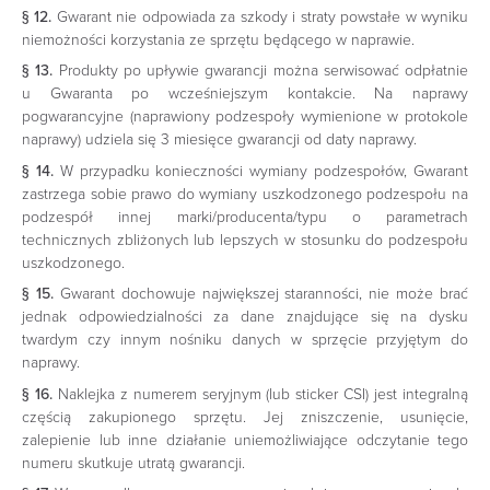
§ 12.
Gwarant nie odpowiada za szkody i straty powstałe w wyniku
niemożności korzystania ze sprzętu będącego w naprawie.
§ 13.
Produkty po upływie gwarancji można serwisować odpłatnie
u Gwaranta po wcześniejszym kontakcie. Na naprawy
pogwarancyjne (naprawiony podzespoły wymienione w protokole
naprawy) udziela się 3 miesięce gwarancji od daty naprawy.
§ 14.
W przypadku konieczności wymiany podzespołów, Gwarant
zastrzega sobie prawo do wymiany uszkodzonego podzespołu na
podzespół innej marki/producenta/typu o parametrach
technicznych zbliżonych lub lepszych w stosunku do podzespołu
uszkodzonego.
§ 15.
Gwarant dochowuje największej staranności, nie może brać
jednak odpowiedzialności za dane znajdujące się na dysku
twardym czy innym nośniku danych w sprzęcie przyjętym do
naprawy.
§ 16.
Naklejka z numerem seryjnym (lub sticker CSI) jest integralną
częścią zakupionego sprzętu. Jej zniszczenie, usunięcie,
zalepienie lub inne działanie uniemożliwiające odczytanie tego
numeru skutkuje utratą gwarancji.