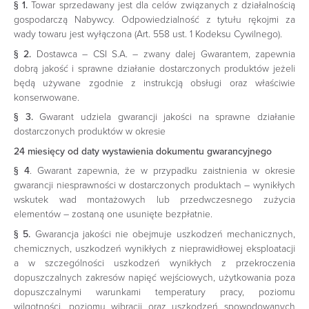
§ 1.
Towar sprzedawany jest dla celów związanych z działalnością
gospodarczą Nabywcy. Odpowiedzialność z tytułu rękojmi za
wady towaru jest wyłączona (Art. 558 ust. 1 Kodeksu Cywilnego).
§ 2.
Dostawca – CSI S.A. – zwany dalej Gwarantem, zapewnia
dobrą jakość i sprawne działanie dostarczonych produktów jeżeli
będą używane zgodnie z instrukcją obsługi oraz właściwie
konserwowane.
§ 3.
Gwarant udziela gwarancji jakości na sprawne działanie
dostarczonych produktów w okresie
24 miesięcy od daty wystawienia dokumentu gwarancyjnego
§ 4
. Gwarant zapewnia, że w przypadku zaistnienia w okresie
gwarancji niesprawności w dostarczonych produktach – wynikłych
wskutek wad montażowych lub przedwczesnego zużycia
elementów – zostaną one usunięte bezpłatnie.
§ 5.
Gwarancja jakości nie obejmuje uszkodzeń mechanicznych,
chemicznych, uszkodzeń wynikłych z nieprawidłowej eksploatacji
a w szczególności uszkodzeń wynikłych z przekroczenia
dopuszczalnych zakresów napięć wejściowych, użytkowania poza
dopuszczalnymi warunkami temperatury pracy, poziomu
wilgotności, poziomu wibracji oraz uszkodzeń spowodowanych