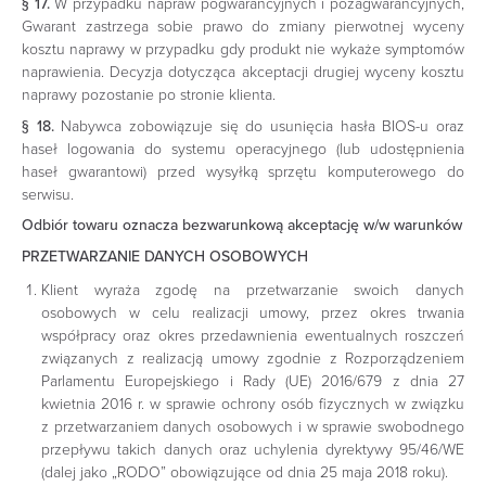
§ 17.
W przypadku napraw pogwarancyjnych i pozagwarancyjnych,
Gwarant zastrzega sobie prawo do zmiany pierwotnej wyceny
kosztu naprawy w przypadku gdy produkt nie wykaże symptomów
naprawienia. Decyzja dotycząca akceptacji drugiej wyceny kosztu
naprawy pozostanie po stronie klienta.
§ 18.
Nabywca zobowiązuje się do usunięcia hasła BIOS-u oraz
haseł logowania do systemu operacyjnego (lub udostępnienia
haseł gwarantowi) przed wysyłką sprzętu komputerowego do
serwisu.
Odbiór towaru oznacza bezwarunkową akceptację w/w warunków
PRZETWARZANIE DANYCH OSOBOWYCH
Klient wyraża zgodę na przetwarzanie swoich danych
osobowych w celu realizacji umowy, przez okres trwania
współpracy oraz okres przedawnienia ewentualnych roszczeń
związanych z realizacją umowy zgodnie z Rozporządzeniem
Parlamentu Europejskiego i Rady (UE) 2016/679 z dnia 27
kwietnia 2016 r. w sprawie ochrony osób fizycznych w związku
z przetwarzaniem danych osobowych i w sprawie swobodnego
przepływu takich danych oraz uchylenia dyrektywy 95/46/WE
(dalej jako „RODO” obowiązujące od dnia 25 maja 2018 roku).