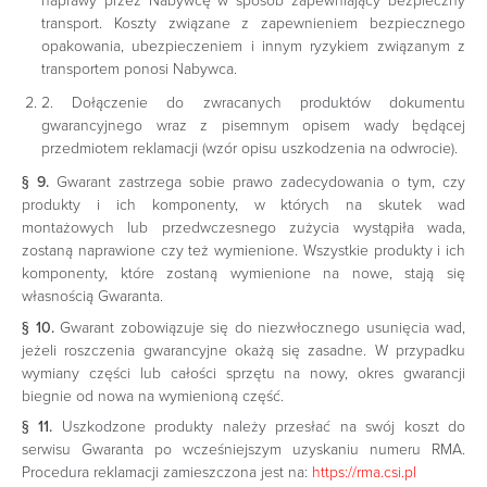
naprawy przez Nabywcę w sposób zapewniający bezpieczny
transport. Koszty związane z zapewnieniem bezpiecznego
opakowania, ubezpieczeniem i innym ryzykiem związanym z
transportem ponosi Nabywca.
2. Dołączenie do zwracanych produktów dokumentu
gwarancyjnego wraz z pisemnym opisem wady będącej
przedmiotem reklamacji (wzór opisu uszkodzenia na odwrocie).
§ 9.
Gwarant zastrzega sobie prawo zadecydowania o tym, czy
produkty i ich komponenty, w których na skutek wad
montażowych lub przedwczesnego zużycia wystąpiła wada,
zostaną naprawione czy też wymienione. Wszystkie produkty i ich
komponenty, które zostaną wymienione na nowe, stają się
własnością Gwaranta.
§ 10.
Gwarant zobowiązuje się do niezwłocznego usunięcia wad,
jeżeli roszczenia gwarancyjne okażą się zasadne. W przypadku
wymiany części lub całości sprzętu na nowy, okres gwarancji
biegnie od nowa na wymienioną część.
§ 11.
Uszkodzone produkty należy przesłać na swój koszt do
serwisu Gwaranta po wcześniejszym uzyskaniu numeru RMA.
Procedura reklamacji zamieszczona jest na:
https://rma.csi.pl