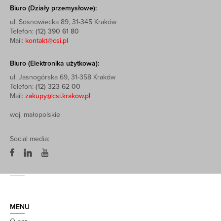
Biuro (Działy przemysłowe):
ul. Sosnowiecka 89, 31-345 Kraków
Telefon:
(12) 390 61 80
Mail:
kontakt@csi.pl
Biuro (Elektronika użytkowa):
ul. Jasnogórska 69, 31-358 Kraków
Telefon:
(12) 323 62 00
Mail:
zakupy@csi.krakow.pl
woj. małopolskie
Social media:
MENU