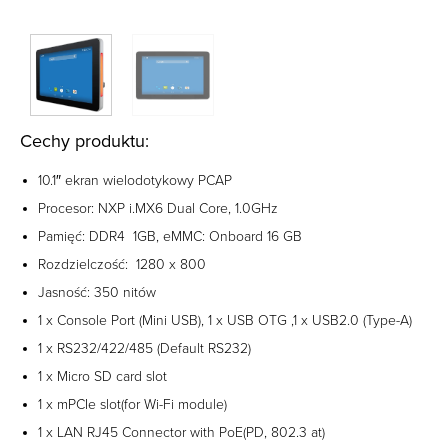
Cechy produktu:
10.1″ ekran wielodotykowy PCAP
Procesor: NXP i.MX6 Dual Core, 1.0GHz
Pamięć: DDR4 1GB, eMMC: Onboard 16 GB
Rozdzielczość: 1280 x 800
Jasność: 350 nitów
1 x Console Port (Mini USB), 1 x USB OTG ,1 x USB2.0 (Type-A)
1 x RS232/422/485 (Default RS232)
1 x Micro SD card slot
1 x mPCIe slot(for Wi-Fi module)
1 x LAN RJ45 Connector with PoE(PD, 802.3 at)