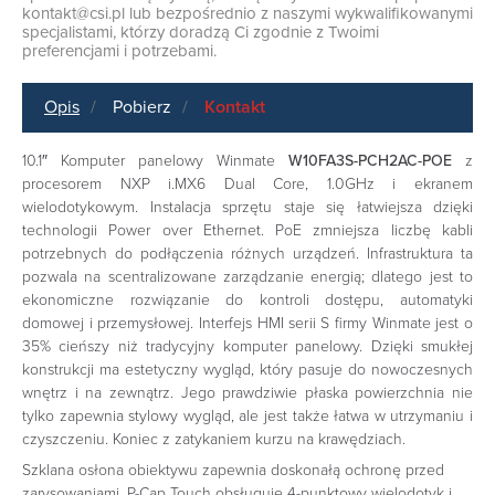
kontakt@csi.pl
lub bezpośrednio z naszymi wykwalifikowanymi
specjalistami, którzy doradzą Ci zgodnie z Twoimi
preferencjami i potrzebami.
Opis
Pobierz
Kontakt
10.1″ Komputer panelowy Winmate
W10FA3S-PCH2AC-POE
z
procesorem NXP i.MX6 Dual Core, 1.0GHz i ekranem
wielodotykowym. Instalacja sprzętu staje się łatwiejsza dzięki
technologii Power over Ethernet. PoE zmniejsza liczbę kabli
potrzebnych do podłączenia różnych urządzeń. Infrastruktura ta
pozwala na scentralizowane zarządzanie energią; dlatego jest to
ekonomiczne rozwiązanie do kontroli dostępu, automatyki
domowej i przemysłowej. Interfejs HMI serii S firmy Winmate jest o
35% cieńszy niż tradycyjny komputer panelowy. Dzięki smukłej
konstrukcji ma estetyczny wygląd, który pasuje do nowoczesnych
wnętrz i na zewnątrz. Jego prawdziwie płaska powierzchnia nie
tylko zapewnia stylowy wygląd, ale jest także łatwa w utrzymaniu i
czyszczeniu. Koniec z zatykaniem kurzu na krawędziach.
Szklana osłona obiektywu zapewnia doskonałą ochronę przed
zarysowaniami. P-Cap Touch obsługuje 4-punktowy wielodotyk i