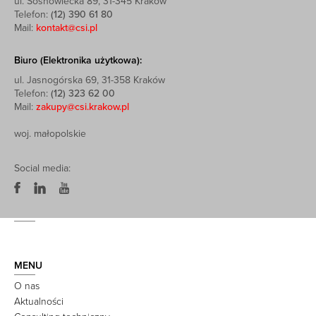
ul. Sosnowiecka 89, 31-345 Kraków
Telefon:
(12) 390 61 80
Mail:
kontakt@csi.pl
Biuro (Elektronika użytkowa):
ul. Jasnogórska 69, 31-358 Kraków
Telefon:
(12) 323 62 00
Mail:
zakupy@csi.krakow.pl
woj. małopolskie
Social media:
MENU
O nas
Aktualności