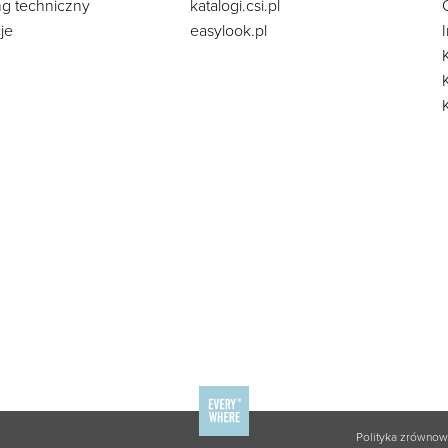
ng techniczny
katalogi.csi.pl
je
easylook.pl
Polityka zrówno