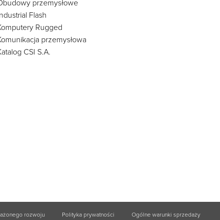
Obudowy przemysłowe
Industrial Flash
Komputery Rugged
Komunikacja przemysłowa
Katalog CSI S.A.
ważonego rozwoju
Polityka prywatności
Ogólne warunki sprzedaży