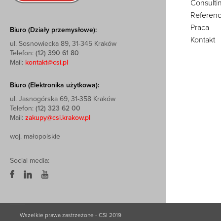
Consulti
Referenc
Praca
Biuro (Działy przemysłowe):
Kontakt
ul. Sosnowiecka 89, 31-345 Kraków
Telefon:
(12) 390 61 80
Mail:
kontakt@csi.pl
Biuro (Elektronika użytkowa):
ul. Jasnogórska 69, 31-358 Kraków
Telefon:
(12) 323 62 00
Mail:
zakupy@csi.krakow.pl
woj. małopolskie
Social media:
Wszelkie prawa zastrzeżone - CSI 2019