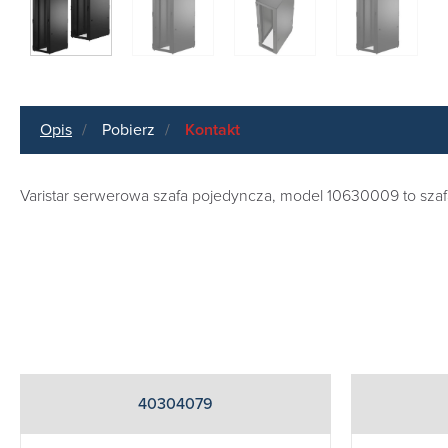
Opis
Pobierz
Kontakt
Varistar serwerowa szafa pojedyncza, model 10630009 to sza
40304079