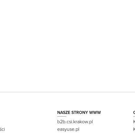
NASZE STRONY WWW
b2b.csi.krakow.pl
ści
easyuse.pl