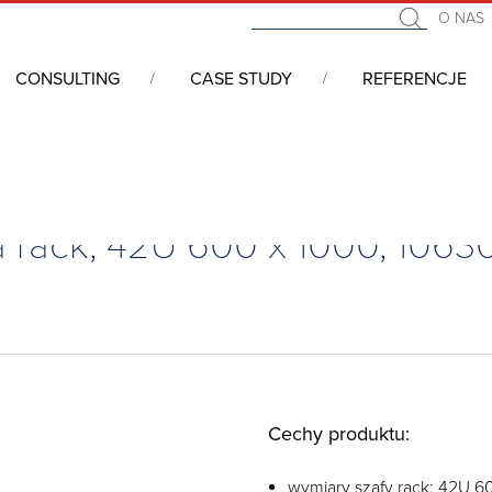
O NAS
CONSULTING
CASE STUDY
REFERENCJE
zafa rack, 42U 600 x 1000, 10630009
a rack, 42U 600 x 1000, 106
Cechy produktu:
wymiary szafy rack: 42U 6