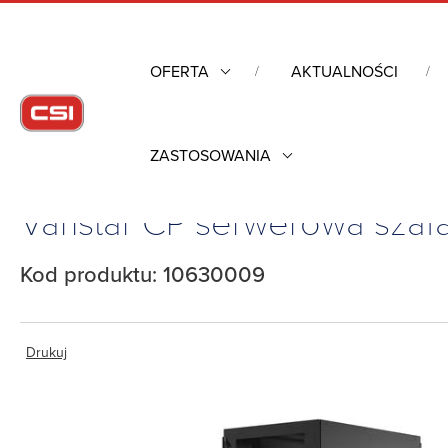
OFERTA
AKTUALNOŚCI
ZASTOSOWANIA
Strona główna
/
Obudowy przemysłowe
/
Varistar CP serwerowa s
Varistar CP serwerowa szaf
Kod produktu: 10630009
Drukuj