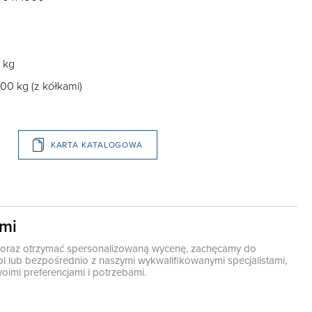
 kg
0 kg (z kółkami)
KARTA KATALOGOWA
ami
ę oraz otrzymać spersonalizowaną wycenę, zachęcamy do
pl
lub bezpośrednio z naszymi wykwalifikowanymi specjalistami,
oimi preferencjami i potrzebami.