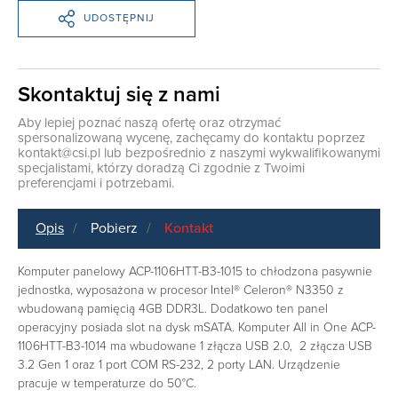
UDOSTĘPNIJ
Skontaktuj się z nami
Aby lepiej poznać naszą ofertę oraz otrzymać
spersonalizowaną wycenę, zachęcamy do kontaktu poprzez
kontakt@csi.pl
lub bezpośrednio z naszymi wykwalifikowanymi
specjalistami, którzy doradzą Ci zgodnie z Twoimi
preferencjami i potrzebami.
Opis
Pobierz
Kontakt
Komputer panelowy ACP-1106HTT-B3-1015 to chłodzona pasywnie
jednostka, wyposażona w procesor Intel® Celeron® N3350 z
wbudowaną pamięcią 4GB DDR3L. Dodatkowo ten panel
operacyjny posiada slot na dysk mSATA. Komputer All in One ACP-
1106HTT-B3-1014 ma wbudowane 1 złącza USB 2.0, 2 złącza USB
3.2 Gen 1 oraz 1 port COM RS-232, 2 porty LAN. Urządzenie
pracuje w temperaturze do 50°C.