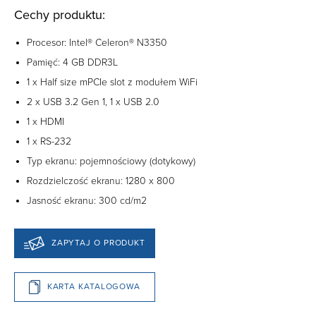
Cechy produktu:
Procesor: Intel® Celeron® N3350
Pamięć: 4 GB DDR3L
1 x Half size mPCIe slot z modułem WiFi
2 x USB 3.2 Gen 1, 1 x USB 2.0
1 x HDMI
1 x RS-232
Typ ekranu: pojemnościowy (dotykowy)
Rozdzielczość ekranu: 1280 x 800
Jasność ekranu: 300 cd/m2
ZAPYTAJ O PRODUKT
KARTA KATALOGOWA