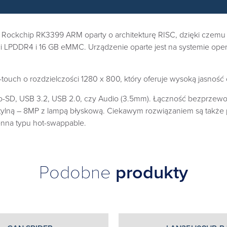
ckchip RK3399 ARM oparty o architekturę RISC, dzięki czemu ofe
PDDR4 i 16 GB eMMC. Urządzenie oparte jest na systemie opera
uch o rozdzielczości 1280 x 800, który oferuje wysoką jasność 
icro-SD, USB 3.2, USB 2.0, czy Audio (3.5mm). Łączność bezprzewo
i tylną – 8MP z lampą błyskową. Ciekawym rozwiązaniem są także
enna typu hot-swappable.
Podobne
produkty