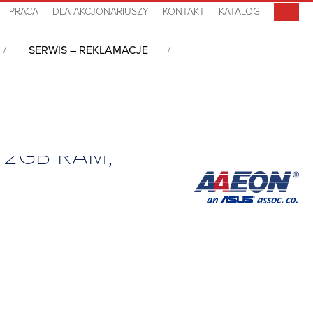
PRACA
DLA AKCJONARIUSZY
KONTAKT
KATALOG
SERWIS – REKLAMACJE
, 2GB RAM,