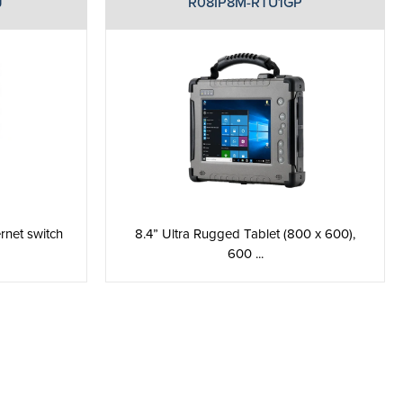
J
R08IP8M­-RTU1GP
rnet switch
8.4” Ultra Rugged Tablet (800 x 600),
600 ...