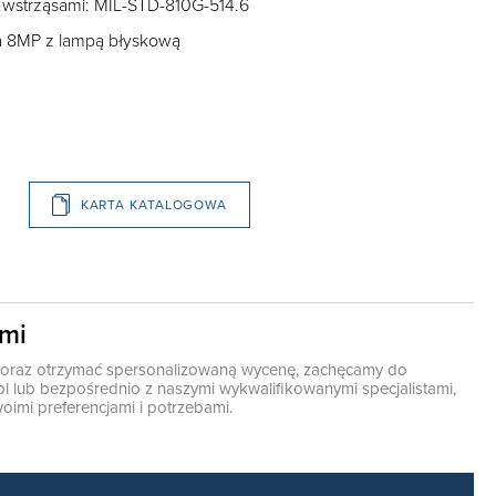
i wstrząsami: MIL-STD-810G-514.6
a 8MP z lampą błyskową
KARTA KATALOGOWA
ami
ę oraz otrzymać spersonalizowaną wycenę, zachęcamy do
pl
lub bezpośrednio z naszymi wykwalifikowanymi specjalistami,
oimi preferencjami i potrzebami.