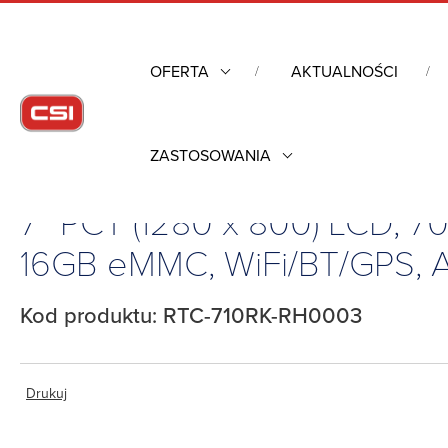
OFERTA
AKTUALNOŚCI
ZASTOSOWANIA
Strona główna
/
Komputery Rugged
/
7″ PCT (1280 x 800) LCD, 70
7″ PCT (1280 x 800) LCD, 
16GB eMMC, WiFi/BT/GPS, An
Kod produktu: RTC-710RK-RH0003
Drukuj