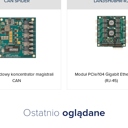
CAN SPIDER
LAN35H08HR‑R
owy koncentrator magistrali
Moduł PCIe/104 Gigabit Ethe
CAN
(RJ-45)
Ostatnio
oglądane