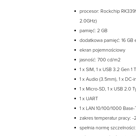
procesor: Rockchip RK339
2.0GHz)
pamięć: 2 GB
dodatkowa pamięć: 16 G
ekran pojemnościowy
jasność: 700 cd/m2
1 x SIM, 1 x USB 3.2 Gen 1
1 x Audio (3.5mm), 1 x DC-i
1 x Micro-SD, 1 x USB 2.0 
1 x UART
1 x LAN 10/100/1000 Base
zakres temperatur pracy: 
spełnia normę szczelności: