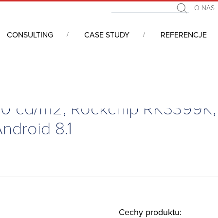
O NAS
CONSULTING
CASE STUDY
REFERENCJE
0 cd/m2, Rockchip RK3399K, 2GB RAM, 16GB eMMC, WiFi/BT/GPS, Android 8.1
700 cd/m2, Rockchip RK3399K
droid 8.1
Cechy produktu: