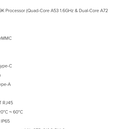
9K Processor (Quad-Core A53 1.6GHz & Dual-Core A72
B eMMC
 Type-C
n
Type-A
-T RJ45
-20°C ~ 60°C
 IP65