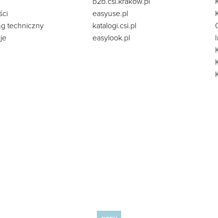
b2b.csi.krakow.pl
ści
easyuse.pl
ng techniczny
katalogi.csi.pl
je
easylook.pl