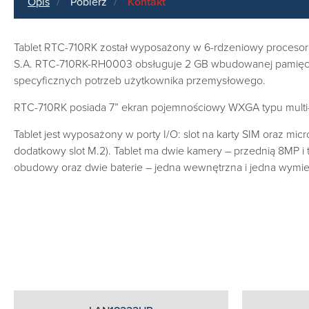
Opis
Pobierz
Kontakt
Tablet RTC-710RK został wyposażony w 6-rdzeniowy procesor Ro
S.A. RTC-710RK-RH0003 obsługuje 2 GB wbudowanej pamięci L
specyficznych potrzeb użytkownika przemysłowego.
RTC-710RK posiada 7” ekran pojemnościowy WXGA typu multi-to
Tablet jest wyposażony w porty I/O: slot na karty SIM oraz m
dodatkowy slot M.2). Tablet ma dwie kamery – przednią 8MP 
obudowy oraz dwie baterie – jedna wewnętrzna i jedna wymi