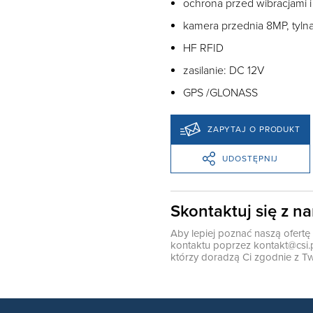
ochrona przed wibracjami 
kamera przednia 8MP, tyln
HF RFID
zasilanie: DC 12V
GPS /GLONASS
ZAPYTAJ O PRODUKT
UDOSTĘPNIJ
Skontaktuj się z n
Aby lepiej poznać naszą ofert
kontaktu poprzez
kontakt@csi.
którzy doradzą Ci zgodnie z Tw