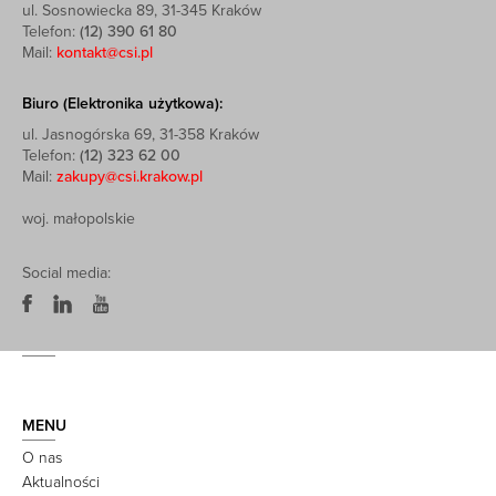
ul. Sosnowiecka 89, 31-345 Kraków
Telefon:
(12) 390 61 80
Mail:
kontakt@csi.pl
Biuro (Elektronika użytkowa):
ul. Jasnogórska 69, 31-358 Kraków
Telefon:
(12) 323 62 00
Mail:
zakupy@csi.krakow.pl
woj. małopolskie
Social media:
MENU
O nas
Aktualności