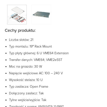
Cechy produktu:
Liczba slotów: 21
Typ montażu: 19″ Rack Mount
Typ płyty głównej: 6 U VME64 Extension
Transfer danych: VME64; VME2eSST
Moc na gniazdo: 30 W
Napięcie wejściowe AC: 100 – 240 V
Wysokość stelaża: 10 U
Typ zasilacza: Open Frame
Dołączony zasilacz: Tak
Tylne wejścia/wyjścia: Tak
Zgodność z normą: ANSI/VITA 1.1-1997