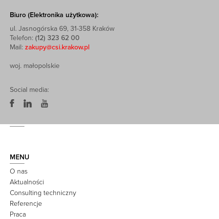
Biuro (Elektronika użytkowa):
ul. Jasnogórska 69, 31-358 Kraków
Telefon:
(12) 323 62 00
Mail:
zakupy@csi.krakow.pl
woj. małopolskie
Social media:
MENU
O nas
Aktualności
Consulting techniczny
Referencje
Praca