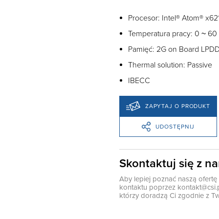
Procesor: Intel® Atom® x62
Temperatura pracy: 0 ~ 60
Pamięć: 2G on Board LP
Thermal solution: Passive
IBECC
ZAPYTAJ O PRODUKT
UDOSTĘPNIJ
Skontaktuj się z n
Aby lepiej poznać naszą ofert
kontaktu poprzez
kontakt@csi.
którzy doradzą Ci zgodnie z Tw