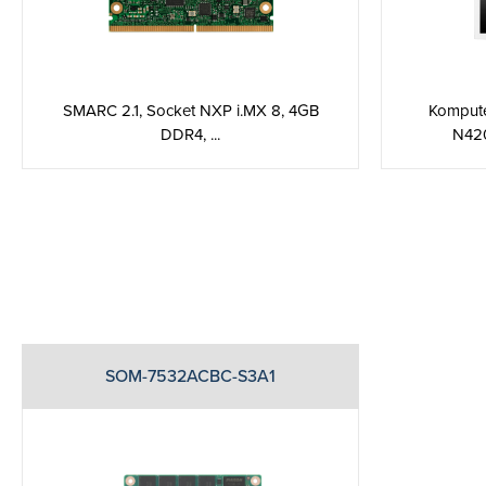
SMARC 2.1, Socket NXP i.MX 8, 4GB
Kompute
DDR4, ...
N420
SOM-7532ACBC-S3A1