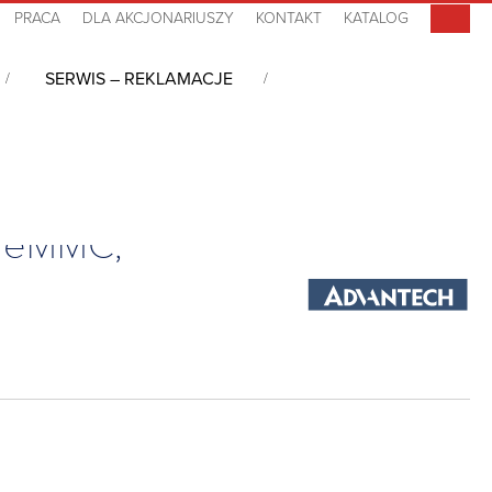
PRACA
DLA AKCJONARIUSZY
KONTAKT
KATALOG
SERWIS – REKLAMACJE
 10, Atom x6211E, 2GB LPDDR4, 32GB eMMC, 0°C~60°C
B eMMC,