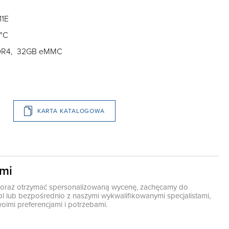
11E
 °C
DDR4, 32GB eMMC
KARTA KATALOGOWA
ami
ę oraz otrzymać spersonalizowaną wycenę, zachęcamy do
pl
lub bezpośrednio z naszymi wykwalifikowanymi specjalistami,
oimi preferencjami i potrzebami.