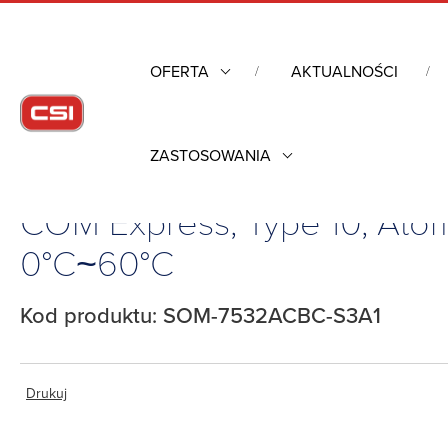
OFERTA
AKTUALNOŚCI
ZASTOSOWANIA
Strona główna
/
Komputery przemysłowe
/
Komputery moduło
COM Express, Type 10, At
0°C~60°C
Kod produktu: SOM-7532ACBC-S3A1
Drukuj