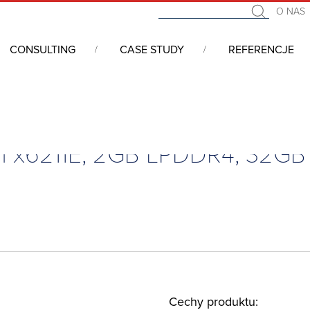
O NAS
CONSULTING
CASE STUDY
REFERENCJE
we COM (Computer On Module)
/
COM Express
/
COM Express, Type
om x6211E, 2GB LPDDR4, 32G
Cechy produktu: