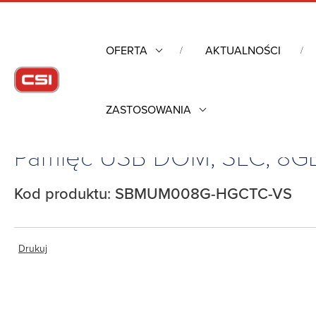
OFERTA
AKTUALNOŚCI
ZASTOSOWANIA
Strona główna
/
Industrial Flash
/
Pamięć USB DOM, SLC, 8GB, HE
Pamięć USB DOM, SLC, 8
Kod produktu: SBMUM008G-HGCTC-VS
Drukuj