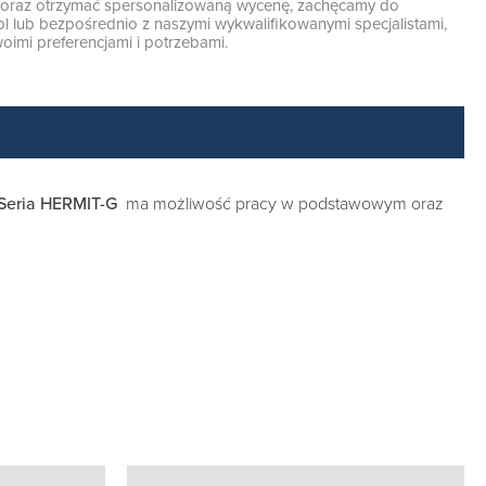
ę oraz otrzymać spersonalizowaną wycenę, zachęcamy do
pl
lub bezpośrednio z naszymi wykwalifikowanymi specjalistami,
oimi preferencjami i potrzebami.
Seria
HERMIT-G
ma możliwość pracy w podstawowym oraz