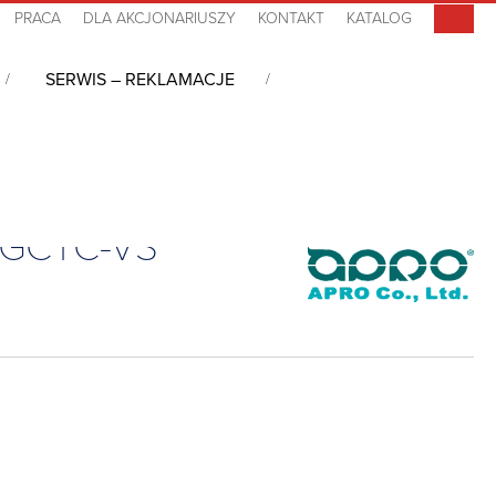
PRACA
DLA AKCJONARIUSZY
KONTAKT
KATALOG
SERWIS – REKLAMACJE
HGCTC-VS