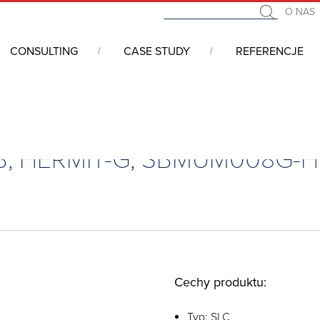
O NAS
CONSULTING
CASE STUDY
REFERENCJE
RMIT-G, SBMUM008G-HGCTC-VS
GB, HERMIT-G, SBMUM008G-
Cechy produktu:
Typ: SLC