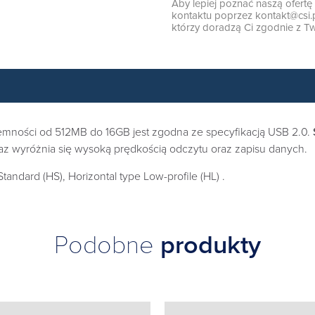
Aby lepiej poznać naszą ofert
kontaktu poprzez
kontakt@csi.
którzy doradzą Ci zgodnie z Tw
emności od 512MB do 16GB jest zgodna ze specyfikacją USB 2.0.
az wyróżnia się wysoką prędkością odczytu oraz zapisu danych.
tandard (HS), Horizontal type Low-profile (HL) .
Podobne
produkty