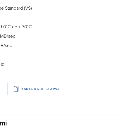
pe Standard (VS)
od 0°C do + 70°C
 MB/sec
MB/sec
Hz
KARTA KATALOGOWA
ami