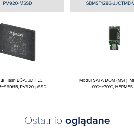
PV920-ΜSSD
SBMSF128G-JJCTMB-V
Moduł SATA DOM (MSF), ML
uł Flash BGA, 3D TLC,
0°C~+70°C, HERMES-J,
B~960GB, PV920-μSSD
Ostatnio
oglądane