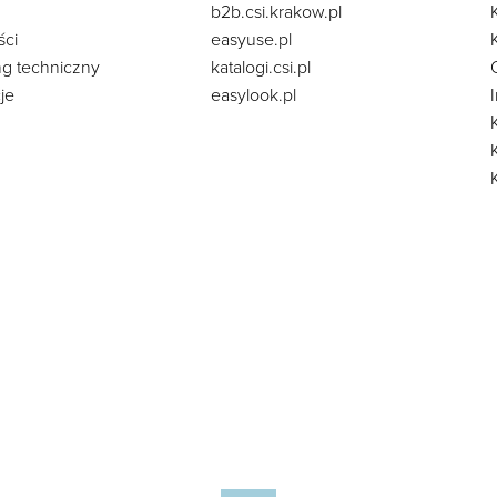
b2b.csi.krakow.pl
ści
easyuse.pl
ng techniczny
katalogi.csi.pl
je
easylook.pl