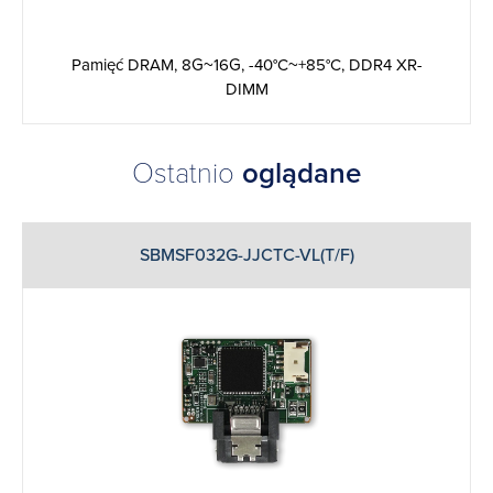
Pamięć DRAM, 8G~16G, -40°C~+85°C, DDR4 XR-
DIMM
Ostatnio
oglądane
SBMSF032G-JJCTC-VL(T/F)