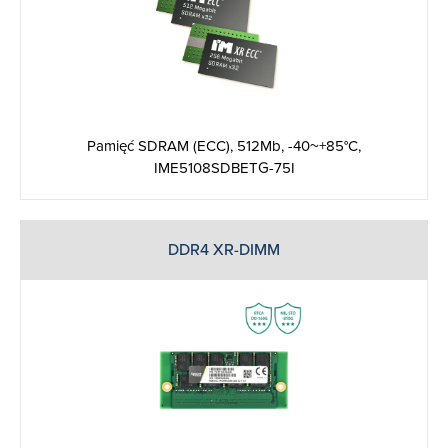
Pamięć SDRAM (ECC), 512Mb, -40~+85°C,
IME5108SDBETG-75I
DDR4 XR-DIMM