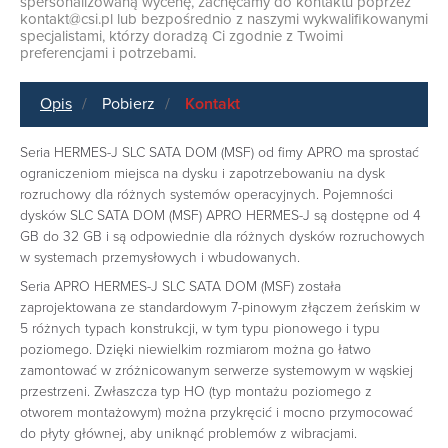
spersonalizowaną wycenę, zachęcamy do kontaktu poprzez
kontakt@csi.pl
lub bezpośrednio z naszymi wykwalifikowanymi
specjalistami, którzy doradzą Ci zgodnie z Twoimi
preferencjami i potrzebami.
Opis
Pobierz
Kontakt
Seria HERMES-J SLC SATA DOM (MSF) od fimy APRO ma sprostać
ograniczeniom miejsca na dysku i zapotrzebowaniu na dysk
rozruchowy dla różnych systemów operacyjnych. Pojemności
dysków SLC SATA DOM (MSF) APRO HERMES-J są dostępne od 4
GB do 32 GB i są odpowiednie dla różnych dysków rozruchowych
w systemach przemysłowych i wbudowanych.
Seria APRO HERMES-J SLC SATA DOM (MSF) została
zaprojektowana ze standardowym 7-pinowym złączem żeńskim w
5 różnych typach konstrukcji, w tym typu pionowego i typu
poziomego. Dzięki niewielkim rozmiarom można go łatwo
zamontować w zróżnicowanym serwerze systemowym w wąskiej
przestrzeni. Zwłaszcza typ HO (typ montażu poziomego z
otworem montażowym) można przykręcić i mocno przymocować
do płyty głównej, aby uniknąć problemów z wibracjami.