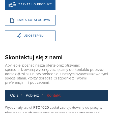
ZAPYTAJ O PRODUKT
KARTA KATALOGOWA
UDOSTĘPNIJ
Skontaktuj się z nami
Aby lepiej poznać naszą ofertę oraz otrzymać
spersonalizowaną wycenę, zachęcamy do kontaktu poprzez
kontakt@csi.pl
lub bezpośrednio z naszymi wykwalifikowanymi
specjalistami, którzy doradzą Ci zgodnie z Twoimi
preferencjami i potrzebami.
Opis
Pobierz
Kontakt
Wytrzymały tablet
RTC-1020
został zaprojektowany do pracy w
różnych trudnych warunkach, w zakresie temperatur pracy od