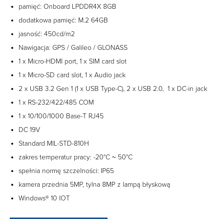
pamięć: Onboard LPDDR4X 8GB
dodatkowa pamięć: M.2 64GB
jasność: 450cd/m2
Nawigacja: GPS / Galileo / GLONASS
1 x Micro-HDMI port, 1 x SIM card slot
1 x Micro-SD card slot, 1 x Audio jack
2 x USB 3.2 Gen 1 (1 x USB Type-C), 2 x USB 2.0, 1 x DC-in jack
1 x RS-232/422/485 COM
1 x 10/100/1000 Base-T RJ45
DC 19V
Standard MIL-STD-810H
zakres temperatur pracy: -20°C ~ 50°C
spełnia normę szczelności: IP65
kamera przednia 5MP, tylna 8MP z lampą błyskową
Windows® 10 IOT