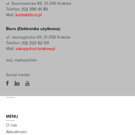
ul. Sosnowiecka 89, 31-345 Kraków
Telefon:
(12) 390 61 80
Mail:
kontakt@csi.pl
Biuro (Elektronika użytkowa):
ul. Jasnogórska 69, 31-358 Kraków
Telefon:
(12) 323 62 00
Mail:
zakupy@csi.krakow.pl
woj. małopolskie
Social media:
MENU
O nas
Aktualności