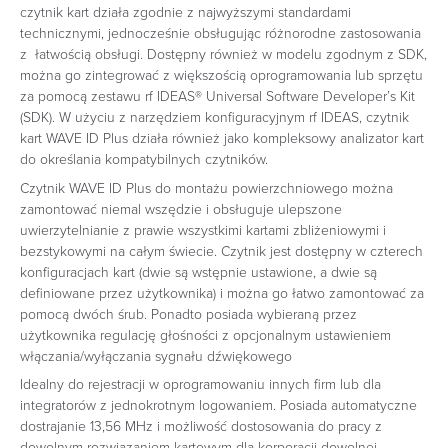
czytnik kart działa zgodnie z najwyższymi standardami
technicznymi, jednocześnie obsługując różnorodne zastosowania
z łatwością obsługi. Dostępny również w modelu zgodnym z SDK,
można go zintegrować z większością oprogramowania lub sprzętu
za pomocą zestawu rf IDEAS® Universal Software Developer’s Kit
(SDK). W użyciu z narzędziem konfiguracyjnym rf IDEAS, czytnik
kart WAVE ID Plus działa również jako kompleksowy analizator kart
do określania kompatybilnych czytników.
Czytnik WAVE ID Plus do montażu powierzchniowego można
zamontować niemal wszędzie i obsługuje ulepszone
uwierzytelnianie z prawie wszystkimi kartami zbliżeniowymi i
bezstykowymi na całym świecie. Czytnik jest dostępny w czterech
konfiguracjach kart (dwie są wstępnie ustawione, a dwie są
definiowane przez użytkownika) i można go łatwo zamontować za
pomocą dwóch śrub. Ponadto posiada wybieraną przez
użytkownika regulację głośności z opcjonalnym ustawieniem
włączania/wyłączania sygnału dźwiękowego
Idealny do rejestracji w oprogramowaniu innych firm lub dla
integratorów z jednokrotnym logowaniem. Posiada automatyczne
dostrajanie 13,56 MHz i możliwość dostosowania do pracy z
dowolnym rozwiązaniem kartowym dla korporacji dowolnej