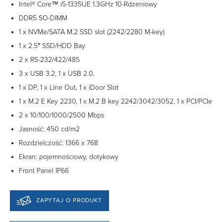
Intel® Core™ i5-1335UE 1.3GHz 10-Rdzeniowy
DDR5 SO-DIMM
1 x NVMe/SATA M.2 SSD slot (2242/2280 M-key)
1 x 2.5″ SSD/HDD Bay
2 x RS-232/422/485
3 x USB 3.2, 1 x USB 2.0,
1 x DP, 1 x Line Out, 1 x iDoor Slot
1 x M.2 E Key 2230, 1 x M.2 B key 2242/3042/3052, 1 x PCI/PCIe
2 x 10/100/1000/2500 Mbps
Jasność: 450 cd/m2
Rozdzielczość: 1366 x 768
Ekran: pojemnościowy, dotykowy
Front Panel IP66
ZAPYTAJ O PRODUKT