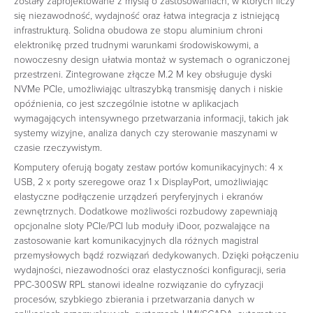
zostały zaprojektowane z myślą o zastosowaniach, w których liczy
się niezawodność, wydajność oraz łatwa integracja z istniejącą
infrastrukturą. Solidna obudowa ze stopu aluminium chroni
elektronikę przed trudnymi warunkami środowiskowymi, a
nowoczesny design ułatwia montaż w systemach o ograniczonej
przestrzeni. Zintegrowane złącze M.2 M key obsługuje dyski
NVMe PCIe, umożliwiając ultraszybką transmisję danych i niskie
opóźnienia, co jest szczególnie istotne w aplikacjach
wymagających intensywnego przetwarzania informacji, takich jak
systemy wizyjne, analiza danych czy sterowanie maszynami w
czasie rzeczywistym.
Komputery oferują bogaty zestaw portów komunikacyjnych: 4 x
USB, 2 x porty szeregowe oraz 1 x DisplayPort, umożliwiając
elastyczne podłączenie urządzeń peryferyjnych i ekranów
zewnętrznych. Dodatkowe możliwości rozbudowy zapewniają
opcjonalne sloty PCIe/PCI lub moduły iDoor, pozwalające na
zastosowanie kart komunikacyjnych dla różnych magistral
przemysłowych bądź rozwiązań dedykowanych. Dzięki połączeniu
wydajności, niezawodności oraz elastyczności konfiguracji, seria
PPC-300SW RPL stanowi idealne rozwiązanie do cyfryzacji
procesów, szybkiego zbierania i przetwarzania danych w