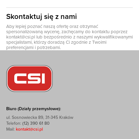
Skontaktuj się z nami
Aby lepiej poznać naszą ofertę oraz otrzymać
spersonalizowaną wycenę, zachęcamy do kontaktu poprzez
kontakt@csi.pl
lub bezpośrednio z naszymi wykwalifikowanymi
specjalistami, którzy doradzą Ci zgodnie z Twoimi
preferencjami i potrzebami.
Biuro (Działy przemysłowe):
ul. Sosnowiecka 89, 31-345 Kraków
Telefon:
(12) 390 61 80
Mail:
kontakt@csi.pl