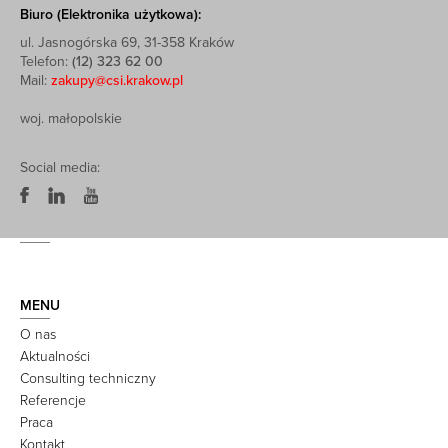
Biuro (Elektronika użytkowa):
ul. Jasnogórska 69, 31-358 Kraków
Telefon:
(12) 323 62 00
Mail:
zakupy@csi.krakow.pl
woj. małopolskie
Social media:
MENU
O nas
Aktualności
Consulting techniczny
Referencje
Praca
Kontakt