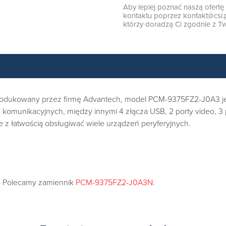
Aby lepiej poznać naszą ofert
kontaktu poprzez
kontakt@csi.
którzy doradzą Ci zgodnie z Tw
s produkowany przez firmę Advantech, model PCM-9375FZ2-J0A
 komunikacyjnych, między innymi 4 złącza USB, 2 porty video, 3
z łatwością obsługiwać wiele urządzeń peryferyjnych.
. Polecamy zamiennik
PCM-9375FZ2-J0A3N.