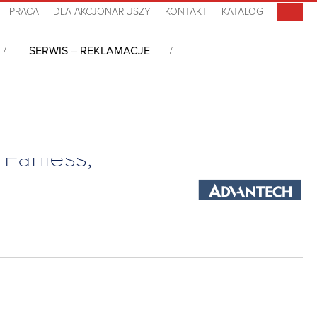
PRACA
DLA AKCJONARIUSZY
KONTAKT
KATALOG
SERWIS – REKLAMACJE
LAN, 4COM, 4USB, PC/104, Fanless, -40°C~+85°C
Fanless,