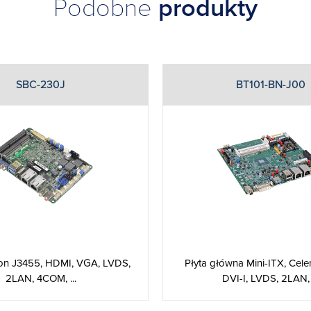
Podobne
produkty
SBC-230J
BT101-BN-J00
ron J3455, HDMI, VGA, LVDS,
Płyta główna Mini-ITX, Cele
2LAN, 4COM, ...
DVI-I, LVDS, 2LAN, .