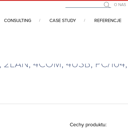
O NAS
CONSULTING
CASE STUDY
REFERENCJE
łytkowe wbudowane (embedded, SBC)
/
3.5″, AMD LX800, VGA, TTL, 2
, 2LAN, 4COM, 4USB, PC/104, 
Cechy produktu: