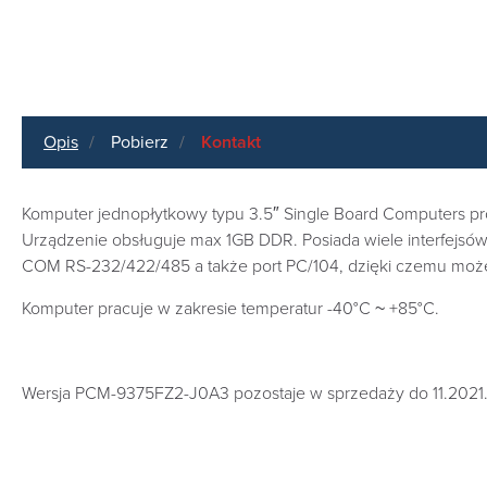
Opis
Pobierz
Kontakt
Komputer jednopłytkowy typu 3.5″ Single Board Computer
Urządzenie obsługuje max 1GB DDR. Posiada wiele interfejsów
COM RS-232/422/485 a także port PC/104, dzięki czemu może 
Komputer pracuje w zakresie temperatur -40°C ~ +85°C.
Wersja PCM-9375FZ2-J0A3 pozostaje w sprzedaży do 11.2021