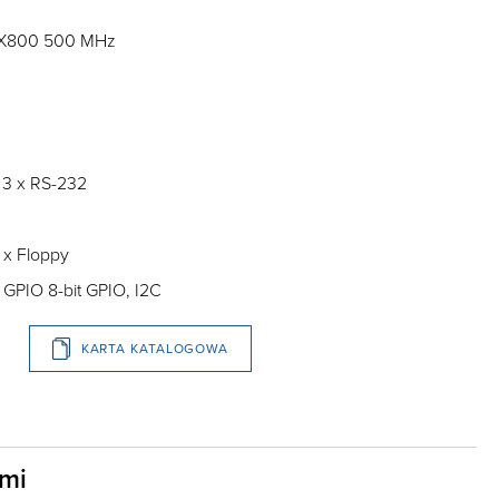
LX800 500 MHz
 3 x RS-232
1 x Floppy
1 x GPIO 8-bit GPIO, I2C
KARTA KATALOGOWA
ami