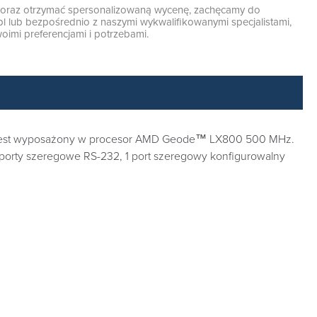
ę oraz otrzymać spersonalizowaną wycenę, zachęcamy do
pl
lub bezpośrednio z naszymi wykwalifikowanymi specjalistami,
oimi preferencjami i potrzebami.
3 jest wyposażony w procesor AMD Geode™ LX800 500 MHz.
 porty szeregowe RS-232, 1 port szeregowy konfigurowalny