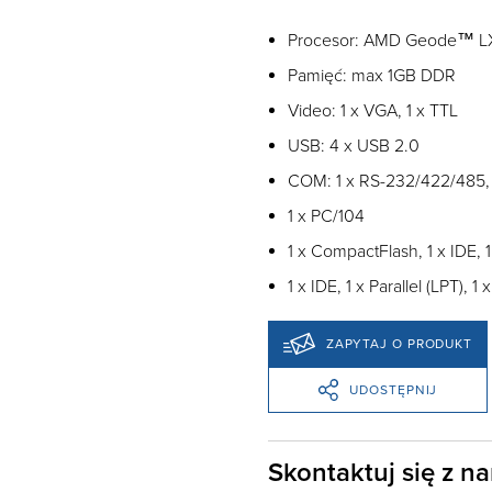
Procesor: AMD Geode™ 
Pamięć: max 1GB DDR
Video: 1 x VGA, 1 x TTL
USB: 4 x USB 2.0
COM: 1 x RS-232/422/485,
1 x PC/104
1 x CompactFlash, 1 x IDE, 
1 x IDE, 1 x Parallel (LPT), 
ZAPYTAJ O PRODUKT
UDOSTĘPNIJ
Skontaktuj się z n