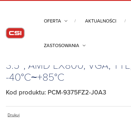
OFERTA
AKTUALNOŚCI
ZASTOSOWANIA
Strona główna
/
Komputery przemysłowe
/
Komputery jednop
3.5″, AMD LX800, VGA, TTL
-40°C~+85°C
Kod produktu: PCM-9375FZ2-J0A3
Drukuj