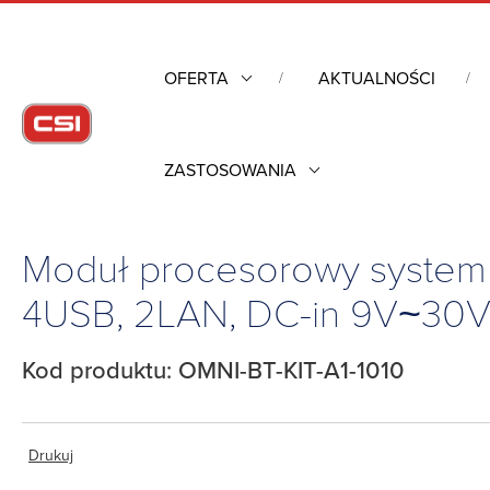
OFERTA
AKTUALNOŚCI
ZASTOSOWANIA
Strona główna
/
Komputery przemysłowe
/
Przemysłowe komput
9V~30V, -10°C~55°C
Moduł procesorowy system
4USB, 2LAN, DC-in 9V~30V,
Kod produktu: OMNI-BT-KIT-A1-1010
Drukuj