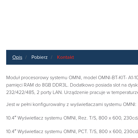
Opis
Pobierz
Kontakt
Moduł procesorowy systemu OMNI, model OMNI-BT-KIT- A1-101
pamięci RAM do 8GB DDR3L. Dodatkowo posiada slot na dysk S
232/422/485, 2 porty LAN. Urządzenie pracuje w temperaturz
Jest w pełni konfigurowalny z wyświetlaczami systemu OMNI:
10.4″ Wyświetlacz systemu OMNI, Rez. T/S, 800 x 600, 230c
10.4″ Wyświetlacz systemu OMNI, PCT. T/S, 800 x 600, 230c