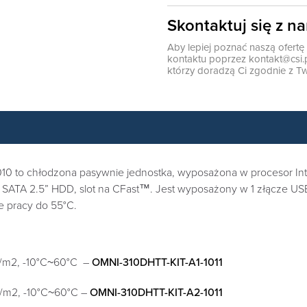
Skontaktuj się z n
Aby lepiej poznać naszą ofert
kontaktu poprzez
kontakt@csi.
którzy doradzą Ci zgodnie z Tw
0 to chłodzona pasywnie jednostka, wyposażona w procesor Int
ATA 2.5” HDD, slot na CFast™. Jest wyposażony w 1 złącze USB 
e pracy do 55°C.
d/m2, -10°C~60°C –
OMNI-310DHTT-KIT-A1-1011
d/m2, -10°C~60°C –
OMNI-310DHTT-KIT-A2-1011