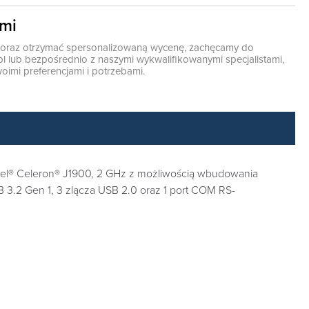
ami
ę oraz otrzymać spersonalizowaną wycenę, zachęcamy do
pl
lub bezpośrednio z naszymi wykwalifikowanymi specjalistami,
oimi preferencjami i potrzebami.
el® Celeron® J1900, 2 GHz z możliwością wbudowania
3.2 Gen 1, 3 zlącza USB 2.0 oraz 1 port COM RS-