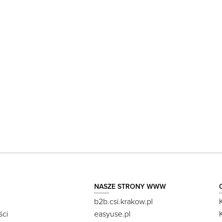
NASZE STRONY WWW
b2b.csi.krakow.pl
ści
easyuse.pl