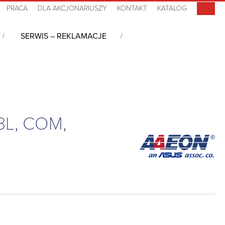
PRACA
DLA AKCJONARIUSZY
KONTAKT
KATALOG
SERWIS – REKLAMACJE
sorowy systemu OMNI, Celeron J1900, DDR3L, COM, 4USB, 2LAN, DC-in
3L, COM,