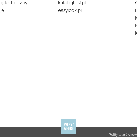
ng techniczny
katalogi.csi.pl
je
easylook.pl
Polityka zrówno