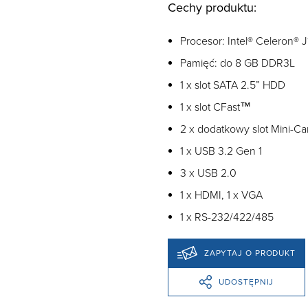
Cechy produktu:
Procesor: Intel® Celeron® 
Pamięć: do 8 GB DDR3L
1 x slot SATA 2.5” HDD
1 x slot CFast™
2 x dodatkowy slot Mini-Ca
1 x USB 3.2 Gen 1
3 x USB 2.0
1 x HDMI, 1 x VGA
1 x RS-232/422/485
ZAPYTAJ O PRODUKT
UDOSTĘPNIJ