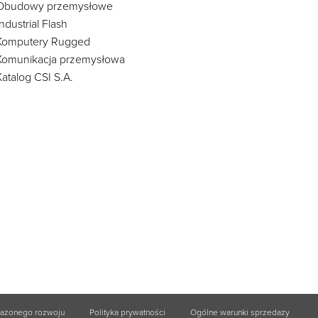
Obudowy przemysłowe
Industrial Flash
Komputery Rugged
Komunikacja przemysłowa
Katalog CSI S.A.
ważonego rozwoju
Polityka prywatności
Ogólne warunki sprzedaży