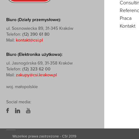
Consulti
Referenc
Praca
Biuro (Działy przemysłowe):
Kontakt
ul. Sosnowiecka 89, 31-345 Kraków
Telefon:
(12) 390 61 80
Mail:
kontakt@csi.pl
Biuro (Elektronika użytkowa):
ul. Jasnogórska 69, 31-358 Kraków
Telefon:
(12) 323 62 00
Mail:
zakupy@csi.krakow.pl
woj. małopolskie
Social media:
Wszelkie prawa zastrzeżone - CSI 2019