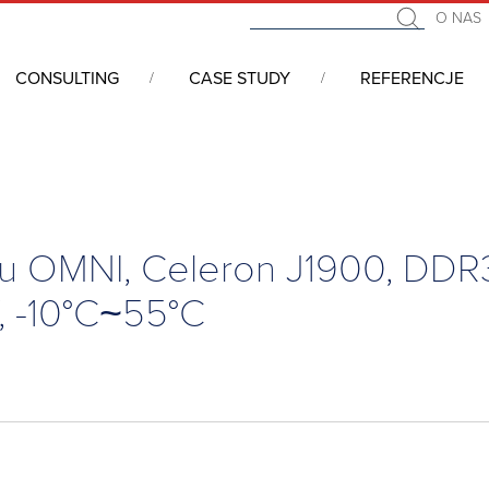
O NAS
CONSULTING
CASE STUDY
REFERENCJE
ery panelowe, All In One, Panele operatorskie, HMI
/
Moduł proce
u OMNI, Celeron J1900, DDR
 -10°C~55°C