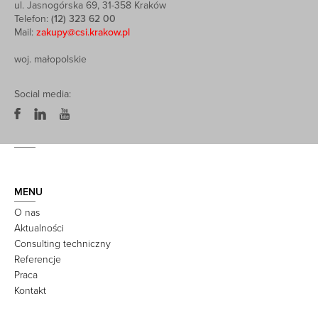
ul. Jasnogórska 69, 31-358 Kraków
Telefon:
(12) 323 62 00
Mail:
zakupy@csi.krakow.pl
woj. małopolskie
Social media:
MENU
O nas
Aktualności
Consulting techniczny
Referencje
Praca
Kontakt