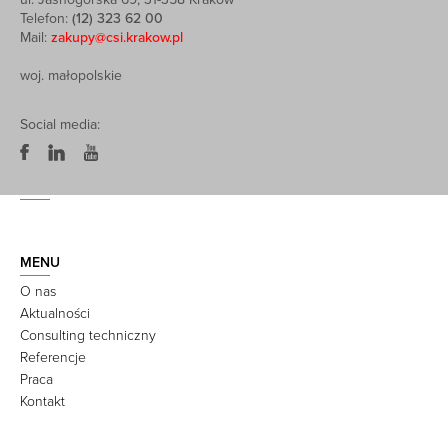
Telefon:
(12) 323 62 00
Mail:
zakupy@csi.krakow.pl
woj. małopolskie
Social media:
MENU
O nas
Aktualności
Consulting techniczny
Referencje
Praca
Kontakt