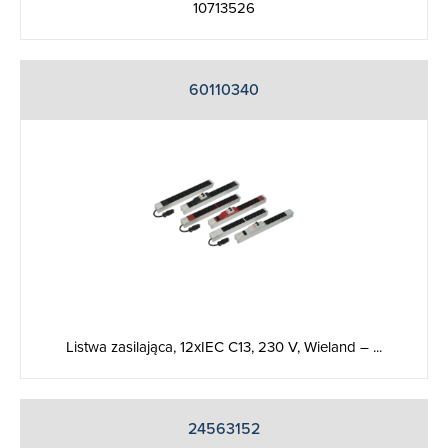
10713526
60110340
Listwa zasilająca, 12xIEC C13, 230 V, Wieland – ...
24563152