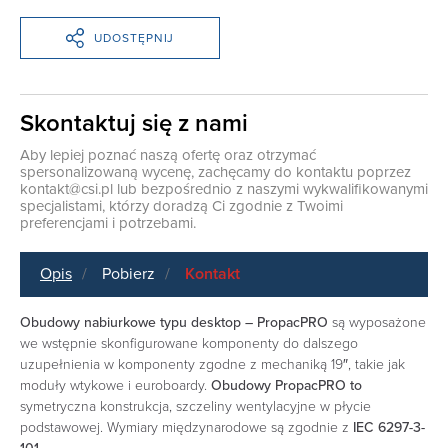
UDOSTĘPNIJ
Skontaktuj się z nami
Aby lepiej poznać naszą ofertę oraz otrzymać
spersonalizowaną wycenę, zachęcamy do kontaktu poprzez
kontakt@csi.pl
lub bezpośrednio z naszymi wykwalifikowanymi
specjalistami, którzy doradzą Ci zgodnie z Twoimi
preferencjami i potrzebami.
Opis
Pobierz
Kontakt
Obudowy nabiurkowe typu desktop – PropacPRO
są wyposażone
we wstępnie skonfigurowane komponenty do dalszego
uzupełnienia w komponenty zgodne z mechaniką 19″, takie jak
moduły wtykowe i euroboardy.
Obudowy PropacPRO to
symetryczna konstrukcja, szczeliny wentylacyjne w płycie
podstawowej. Wymiary międzynarodowe są zgodnie z
IEC 6297-3-