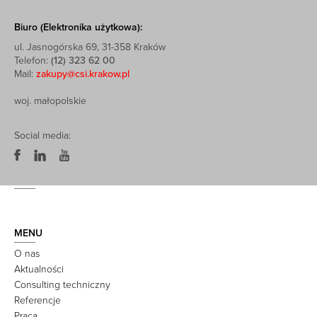
Biuro (Elektronika użytkowa):
ul. Jasnogórska 69, 31-358 Kraków
Telefon:
(12) 323 62 00
Mail:
zakupy@csi.krakow.pl
woj. małopolskie
Social media:
MENU
O nas
Aktualności
Consulting techniczny
Referencje
Praca