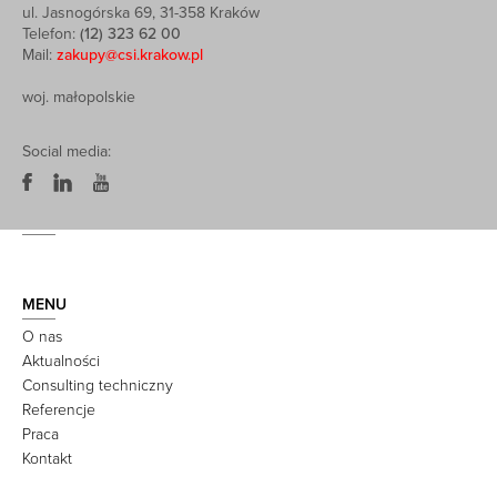
ul. Jasnogórska 69, 31-358 Kraków
Telefon:
(12) 323 62 00
Mail:
zakupy@csi.krakow.pl
woj. małopolskie
Social media:
MENU
O nas
Aktualności
Consulting techniczny
Referencje
Praca
Kontakt