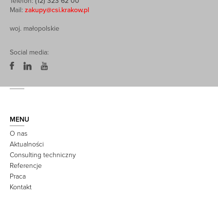
Telefon:
(12) 323 62 00
Mail:
zakupy@csi.krakow.pl
woj. małopolskie
Social media:
MENU
O nas
Aktualności
Consulting techniczny
Referencje
Praca
Kontakt