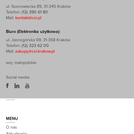
ul. Sosnowiecka 89, 31-345 Kraków
Telefon:
(12) 390 61 80
Mail:
kontakt@csi.pl
Biuro (Elektronika użytkowa):
ul. Jasnogórska 69, 31-358 Kraków
Telefon:
(12) 323 62 00
Mail:
zakupy@csi.krakow.pl
woj. małopolskie
Social media:
MENU
O nas
Aktualności