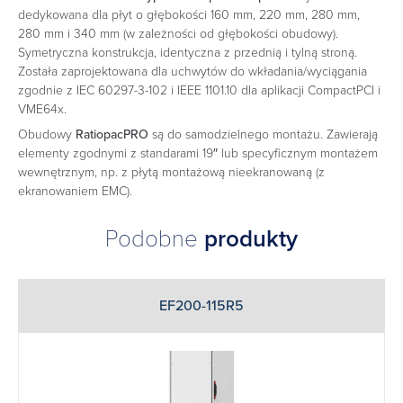
dedykowana dla płyt o głębokości 160 mm, 220 mm, 280 mm,
280 mm i 340 mm (w zależności od głębokości obudowy).
Symetryczna konstrukcja, identyczna z przednią i tylną stroną.
Została zaprojektowana dla uchwytów do wkładania/wyciągania
zgodnie z IEC 60297-3-102 i IEEE 1101.10 dla aplikacji CompactPCI i
VME64x.
Obudowy
RatiopacPRO
są do samodzielnego montażu. Zawierają
elementy zgodnymi z standarami 19″ lub specyficznym montażem
wewnętrznym, np. z płytą montażową nieekranowaną (z
ekranowaniem EMC).
Podobne
produkty
EF200-115R5