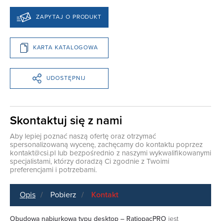
ZAPYTAJ O PRODUKT
KARTA KATALOGOWA
UDOSTĘPNIJ
Skontaktuj się z nami
Aby lepiej poznać naszą ofertę oraz otrzymać
spersonalizowaną wycenę, zachęcamy do kontaktu poprzez
kontakt@csi.pl
lub bezpośrednio z naszymi wykwalifikowanymi
specjalistami, którzy doradzą Ci zgodnie z Twoimi
preferencjami i potrzebami.
Opis
Pobierz
Kontakt
Obudowa nabiurkowa typu desktop – RatiopacPRO
jest