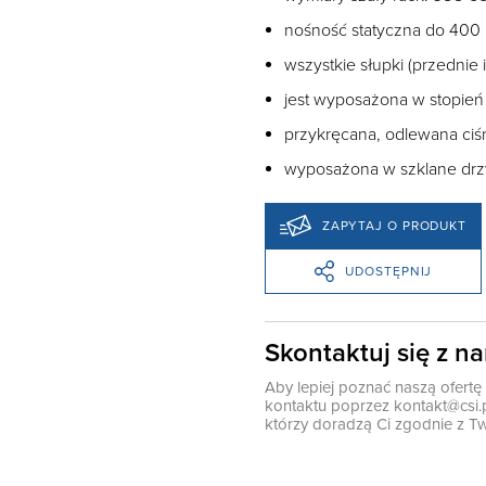
nośność statyczna do 400
wszystkie słupki (przednie i
jest wyposażona w stopień
przykręcana, odlewana ciś
wyposażona w szklane drzwi
ZAPYTAJ O PRODUKT
UDOSTĘPNIJ
Skontaktuj się z n
Aby lepiej poznać naszą ofert
kontaktu poprzez
kontakt@csi.
którzy doradzą Ci zgodnie z Tw