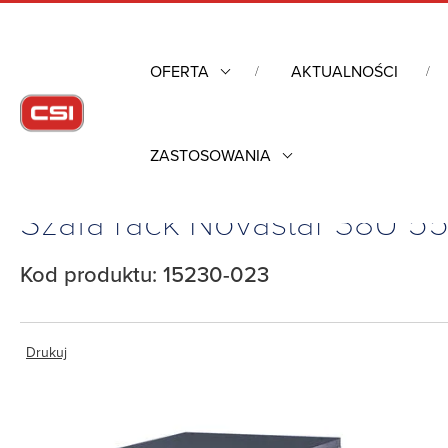
OFERTA
AKTUALNOŚCI
ZASTOSOWANIA
Strona główna
/
Obudowy przemysłowe
/
Szafa rack Novastar 38U
Szafa rack Novastar 38U 55
Kod produktu: 15230-023
Drukuj