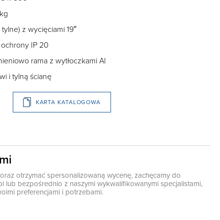
 kg
 tylne) z wycięciami 19″
 ochrony IP 20
nieniowo rama z wytłoczkami Al
 i tylną ścianę
KARTA KATALOGOWA
ami
ę oraz otrzymać spersonalizowaną wycenę, zachęcamy do
pl
lub bezpośrednio z naszymi wykwalifikowanymi specjalistami,
oimi preferencjami i potrzebami.