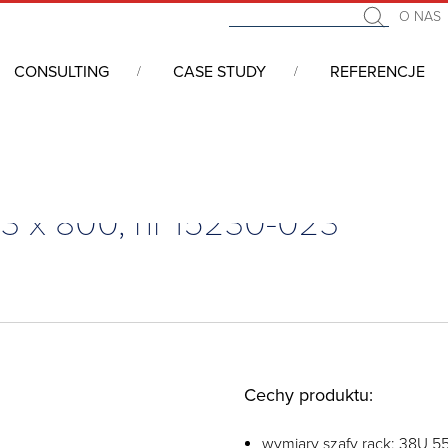
O NAS
CONSULTING
CASE STUDY
REFERENCJE
 553 x 800, nr 15230-023
3 x 800, nr 15230-023
Cechy produktu:
wymiary szafy rack: 38U 5