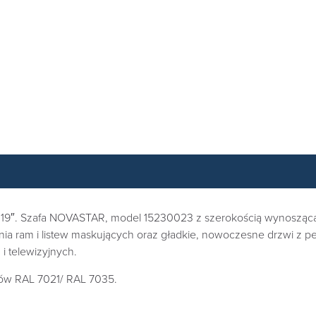
19″. Szafa NOVASTAR, model 15230023 z szerokością wynoszącą t
nia ram i listew maskujących oraz gładkie, nowoczesne drzwi z p
i telewizyjnych.
rów RAL 7021/ RAL 7035.