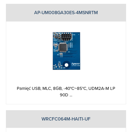
AP-UM008GA30ES-4MSNRTM
Pamięć USB, MLC, 8GB, -40°C~85°C, UDM2A-M LP
90D ...
WRCFC064M-HAITI-UF