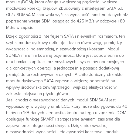
module (DOM), która oferuje zwiększoną prędkość i większe
możliwości korekcji błędów. Zbudowany z interfejsem SATA 6,0
Gb/s, SDM5A-M zapewnia wyższą wydajność transferu danych niż
poprzednie wersje SDM, osiągając do 425 MB/s w odczycie i 80
MB/s w zapisie.
Dzięki zgodności z interfejsem SATA i niewielkim rozmiarom, ten
szybki moduł dyskowy definiuje idealną równowagę pomiędzy
wydajnością, pojemnością, niezawodnością i kosztami. Moduł
SDM5A ma umiarkowaną pojemność, która jest odpowiednia do
uruchamiania aplikacji przemysłowych i systemów operacyjnych
dla konkretnych operacji, a jednocześnie posiada dodatkową
pamięć do przechowywania danych. Architektoniczny charakter
modułu dyskowego SATA zapewnia większą odporność na
wpływy środowiska zewnętrznego i większą elastyczność w
zakresie miejsca na płycie głównej.
Jeśli chodzi o niezawodność danych, moduł SDM5A-M jest
wyposażony w wydajny silnik ECC, który może skorygować do 40
bitów na 1KB danych. Jednostka kontrolna tego urządzenia DOM
obsługuje funkcję SMART i zarządzanie awariami zasilania dla
zapewnienia integralności danych. Dzięki niezawodnej
niezawodności, wydajności i efektywności kosztowej, moduł