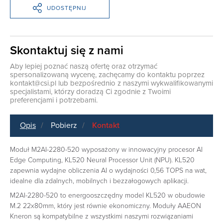
UDOSTĘPNIJ
Skontaktuj się z nami
Aby lepiej poznać naszą ofertę oraz otrzymać
spersonalizowaną wycenę, zachęcamy do kontaktu poprzez
kontakt@csi.pl
lub bezpośrednio z naszymi wykwalifikowanymi
specjalistami, którzy doradzą Ci zgodnie z Twoimi
preferencjami i potrzebami.
Opis
Pobierz
Kontakt
Moduł M2AI-2280-520 wyposażony w innowacyjny procesor AI
Edge Computing, KL520 Neural Processor Unit (NPU). KL520
zapewnia wydajne obliczenia AI o wydajności 0,56 TOPS na wat,
idealne dla zdalnych, mobilnych i bezzałogowych aplikacji.
M2AI-2280-520 to energooszczędny model KL520 w obudowie
M.2 22x80mm, który jest równie ekonomiczny. Moduły AAEON
Kneron są kompatybilne z wszystkimi naszymi rozwiązaniami