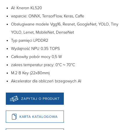
AI: Kneron KL520
wsparcie: ONNX, TensorFlow, Keras, Caffe
Obsługiwane modele Vgg16, Resnet, GoogleNet, YOLO, Tiny
YOLO, Lenet, MobileNet, DenseNet
Typ pamięci LPDDR2
Wydajność NPU 0.35 TOPS
Całkowity pobór mocy 0,5 W
zakres temperatur pracy: 0°C ~ 70°C
M.2 B Key (22x80mm)
Akcelerator dla obliczeń brzegowych AI
ZAPYTAJ O PRODUKT
KARTA KATALOGOWA