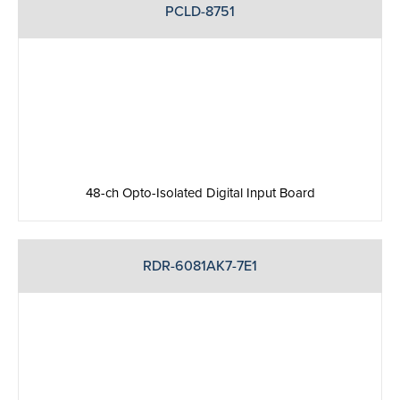
PCLD-8751
48-ch Opto-Isolated Digital Input Board
RDR-6081AK7-7E1