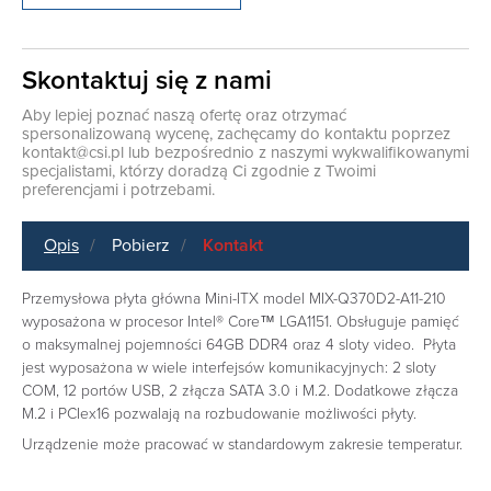
Skontaktuj się z nami
Aby lepiej poznać naszą ofertę oraz otrzymać
spersonalizowaną wycenę, zachęcamy do kontaktu poprzez
kontakt@csi.pl
lub bezpośrednio z naszymi wykwalifikowanymi
specjalistami, którzy doradzą Ci zgodnie z Twoimi
preferencjami i potrzebami.
Opis
Pobierz
Kontakt
Przemysłowa płyta główna Mini-ITX model MIX-Q370D2-A11-210
wyposażona w procesor Intel® Core™ LGA1151. Obsługuje pamięć
o maksymalnej pojemności 64GB DDR4 oraz 4 sloty video. Płyta
jest wyposażona w wiele interfejsów komunikacyjnych: 2 sloty
COM, 12 portów USB, 2 złącza SATA 3.0 i M.2. Dodatkowe złącza
M.2 i PCIex16 pozwalają na rozbudowanie możliwości płyty.
Urządzenie może pracować w standardowym zakresie temperatur.