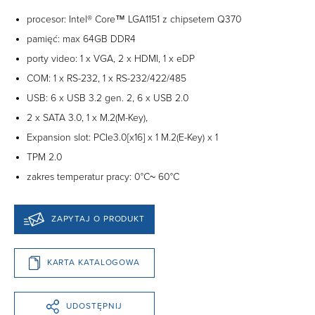
procesor: Intel® Core™ LGA1151 z chipsetem Q370
pamięć: max 64GB DDR4
porty video: 1 x VGA, 2 x HDMI, 1 x eDP
COM: 1 x RS-232, 1 x RS-232/422/485
USB: 6 x USB 3.2 gen. 2, 6 x USB 2.0
2 x SATA 3.0, 1 x M.2(M-Key),
Expansion slot: PCIe3.0[x16] x 1 M.2(E-Key) x 1
TPM 2.0
zakres temperatur pracy: 0°C~ 60°C
ZAPYTAJ O PRODUKT
KARTA KATALOGOWA
UDOSTĘPNIJ