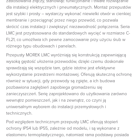
zastosowania złączy, stanowiąc funkcjonalne i trwałe rozwiązanie
dla instalacji elektrycznych i pneumatycznych. Montaż przepustów
jest szybki i prosty – wystarczy wykonać niewielki otwór w cienkiej
membranie i przeciągnąć przez niego przewód, co pozwala
skrócić czas instalacji i zwiększyć niezawodność połączenia. Seria
LMC jest przystosowana do standardowych wycięć w rozmiarze C-
FL21, co umożliwia ich pewne zamocowanie przy użyciu śrub w
różnego typu obudowach i panelach.
Przepusty MOREK LMC wyróżniają się konstrukcją zapewniającą
wysoką gęstość ułożenia przewodów, dzięki czemu doskonale
sprawdzają się wszędzie tam, gdzie istotne jest efektywne
wykorzystanie przestrzeni montażowej. Oferują skuteczną ochronę
również w sytuacji, gdy przewody są zgięte, a ich budowa
pozbawiona zagłębień zapobiega gromadzeniu się
zanieczyszczeń. Serię zaprojektowano do użytkowania zarówno
wewnątrz pomieszczeń, jak i na zewnątrz, co czyni ją
uniwersalnym wyborem do instalacji przemysłowych i
technicznych.
Pod względem technicznym przepusty LMC oferują stopień
ochrony IP54 lub IP55, zależnie od modelu, i są wykonane z
elastomeru termoplastycznego, natomiast rama podstawy posiada