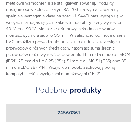
metalowe wzmocnienie ze stali galwanizowanej. Produkty
dostępne są w kolorze szarym RAL7035, a wybrane warianty
spełniają wymagania klasy palności UL94-V0 oraz występują w
wersjach samogasnących. Zakres temperatury pracy wynosi od –
40 °C do +90 °C. Montaż jest śrubowy, a średnica otworów
montażowych dla śrub to 9,5 mm. W zależności od modelu seria
LMC umożliwia prowadzenie od kilkunastu do kilkudziesięciu
przewodów o różnych średnicach, natomiast suma średnic
przewodów może wynosić odpowiednio 14 mm dla modelu LMC 14
(IP54), 25 mm dla LMC 25 (IP54), 51 mm dla LMC 51 (IP55) oraz 35
mm dla LMC 35 (IP44). Wszystkie modele zachowują pełną
kompatybilność z wycięciami montażowymi C-FL21.
Podobne
produkty
24560361