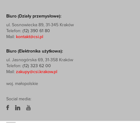
Biuro (Działy przemysłowe):
ul. Sosnowiecka 89, 31-345 Kraków
Telefon:
(12) 390 61 80
Mail:
kontakt@csi.pl
Biuro (Elektronika użytkowa):
ul. Jasnogórska 69, 31-358 Kraków
Telefon:
(12) 323 62 00
Mail:
zakupy@csi.krakow.pl
woj. małopolskie
Social media: