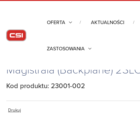
OFERTA
AKTUALNOŚCI
ZASTOSOWANIA
Strona główna
/
Obudowy przemysłowe
/
Magistrala (Backplane)
Magistrala (Backplane) 2S
Kod produktu: 23001-002
Drukuj