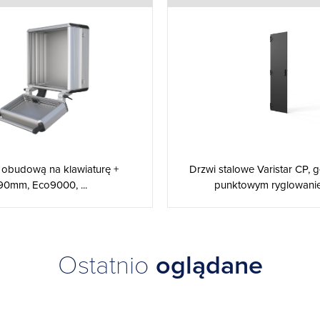
Drzwi stalowe Varistar CP, g
 obudową na klawiaturę +
punktowym ryglowaniem
90mm, Eco9000, ...
Ostatnio
oglądane