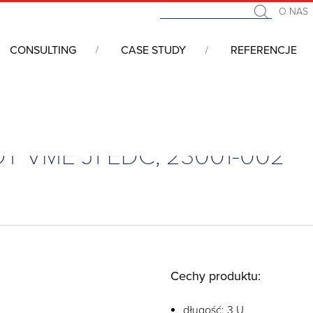
O NAS
CONSULTING
CASE STUDY
REFERENCJE
 2SLOT VME J1 EDC, 23001-002
LOT VME J1 EDC, 23001-002
Cechy produktu:
długość: 3 U