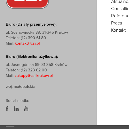
Aktualno
Consulti
Referenc
Praca
Biuro (Działy przemysłowe):
Kontakt
ul. Sosnowiecka 89, 31-345 Kraków
Telefon:
(12) 390 61 80
Mail:
kontakt@csi.pl
Biuro (Elektronika użytkowa):
ul. Jasnogórska 69, 31-358 Kraków
Telefon:
(12) 323 62 00
Mail:
zakupy@csi.krakow.pl
woj. małopolskie
Social media: