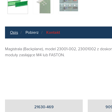
Opis
Pobierz
Kontakt
Magistrala (Backplane), model 23001-002, 23001002 z doskonal
moduły zasilające M4 lub FASTON.
21630-469
909