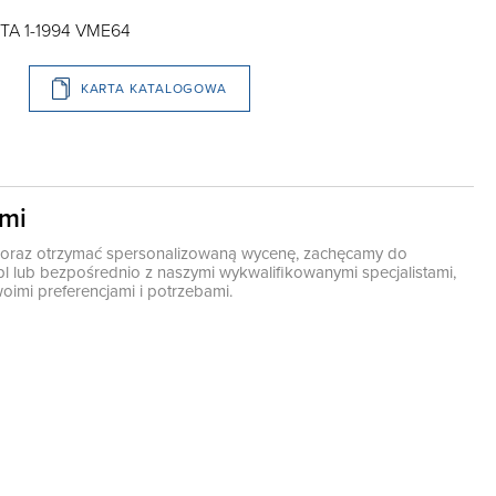
ITA 1-1994 VME64
KARTA KATALOGOWA
ami
ę oraz otrzymać spersonalizowaną wycenę, zachęcamy do
pl
lub bezpośrednio z naszymi wykwalifikowanymi specjalistami,
oimi preferencjami i potrzebami.