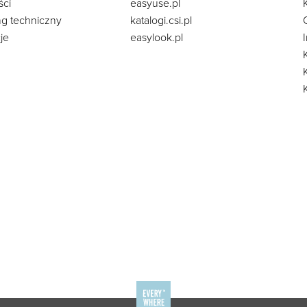
ści
easyuse.pl
ng techniczny
katalogi.csi.pl
je
easylook.pl