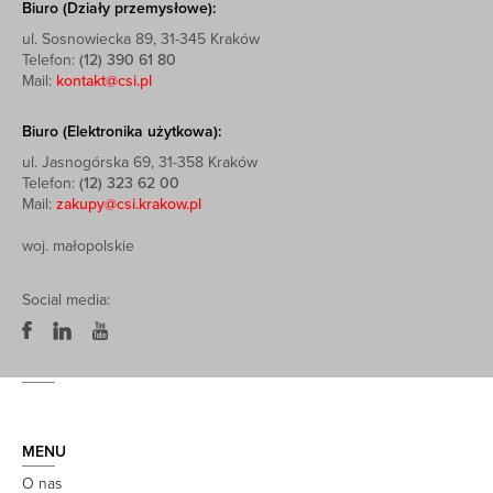
Biuro (Działy przemysłowe):
ul. Sosnowiecka 89, 31-345 Kraków
Telefon:
(12) 390 61 80
Mail:
kontakt@csi.pl
Biuro (Elektronika użytkowa):
ul. Jasnogórska 69, 31-358 Kraków
Telefon:
(12) 323 62 00
Mail:
zakupy@csi.krakow.pl
woj. małopolskie
Social media:
MENU
O nas